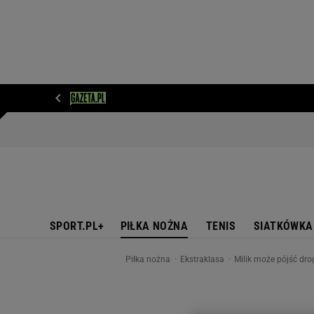
WIADOMOŚCI
NEXT
SPORT
PLOTEK
D
SPORT.PL+
PIŁKA NOŻNA
TENIS
SIATKÓWKA
Piłka nożna
Ekstraklasa
Milik może pójść dr