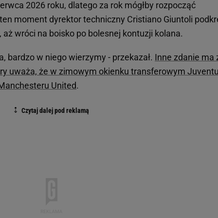
rwca 2026 roku, dlatego za rok mógłby rozpocząć
en moment dyrektor techniczny Cristiano Giuntoli podkre
, aż wróci na boisko po bolesnej kontuzji kolana.
ka, bardzo w niego wierzymy - przekazał.
Inne zdanie ma 
który uważa, że w zimowym okienku transferowym Juvent
 Manchesteru United
.