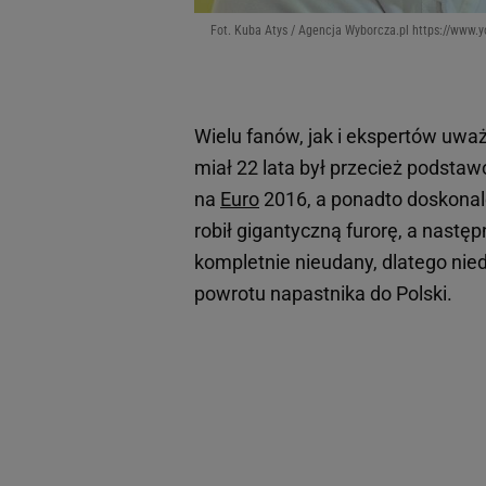
Fot. Kuba Atys / Agencja Wyborcza.pl https://ww
Wielu fanów, jak i ekspertów uważ
miał 22 lata był przecież podst
na
Euro
2016, a ponadto doskonale
robił gigantyczną furorę, a następ
kompletnie nieudany, dlatego nied
powrotu napastnika do Polski.