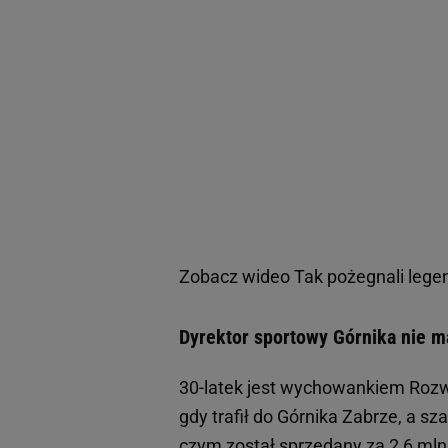
Zobacz wideo
Tak pożegnali lege
Dyrektor sportowy Górnika nie ma
30-latek jest wychowankiem Rozwo
gdy trafił do Górnika Zabrze, a s
czym został sprzedany za 2,6 mln