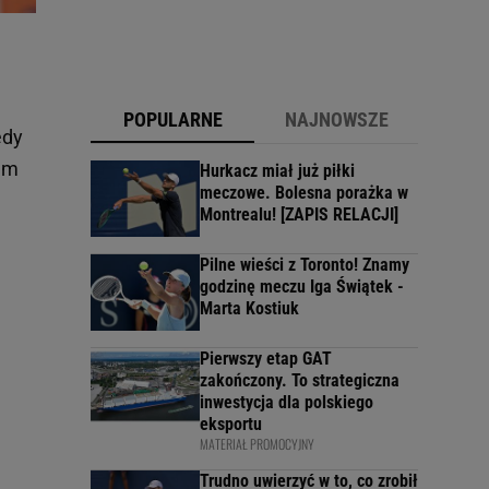
POPULARNE
NAJNOWSZE
edy
zem
Hurkacz miał już piłki
meczowe. Bolesna porażka w
Montrealu! [ZAPIS RELACJI]
Pilne wieści z Toronto! Znamy
godzinę meczu Iga Świątek -
Marta Kostiuk
Pierwszy etap GAT
zakończony. To strategiczna
inwestycja dla polskiego
eksportu
MATERIAŁ PROMOCYJNY
Trudno uwierzyć w to, co zrobił