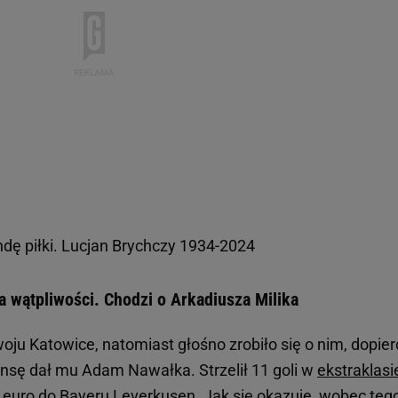
ndę piłki. Lucjan Brychczy 1934-2024
 wątpliwości. Chodzi o Arkadiusza Milika
ju Katowice, natomiast głośno zrobiło się o nim, dopier
zansę dał mu Adam Nawałka. Strzelił 11 goli w
ekstraklasi
 euro do Bayeru Leverkusen. Jak się okazuje, wobec tego