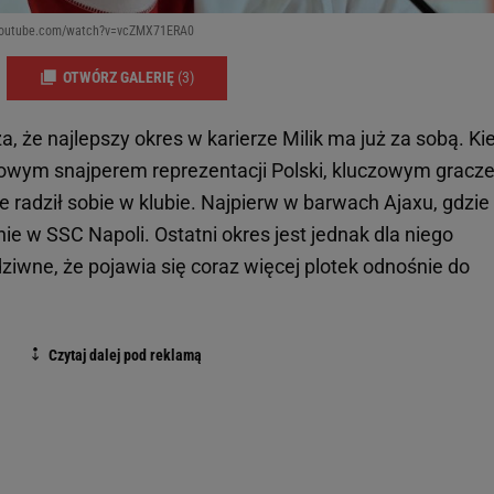
w.youtube.com/watch?v=vcZMX71ERA0
OTWÓRZ GALERIĘ
(3)
a, że najlepszy okres w karierze Milik ma już za sobą. Ki
awowym snajperem reprezentacji Polski, kluczowym grac
 radził sobie w klubie. Najpierw w barwach Ajaxu, gdzie
nie w SSC Napoli. Ostatni okres jest jednak dla niego
ziwne, że pojawia się coraz więcej plotek odnośnie do