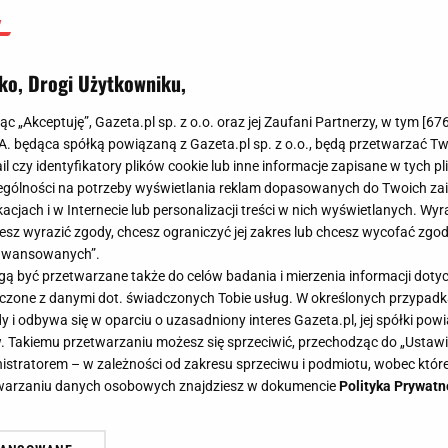
ko, Drogi Użytkowniku,
jąc „Akceptuję”, Gazeta.pl sp. z o.o. oraz jej Zaufani Partnerzy, w tym [
67
.A. będąca spółką powiązaną z Gazeta.pl sp. z o.o., będą przetwarzać T
ail czy identyfikatory plików cookie lub inne informacje zapisane w tych p
gólności na potrzeby wyświetlania reklam dopasowanych do Twoich zain
acjach i w Internecie lub personalizacji treści w nich wyświetlanych. Wyr
cesz wyrazić zgody, chcesz ograniczyć jej zakres lub chcesz wycofać zgo
aawansowanych”.
 być przetwarzane także do celów badania i mierzenia informacji dot
 łączone z danymi dot. świadczonych Tobie usług. W określonych przypad
i odbywa się w oparciu o uzasadniony interes Gazeta.pl, jej spółki powi
. Takiemu przetwarzaniu możesz się sprzeciwić, przechodząc do „Ust
nistratorem – w zależności od zakresu sprzeciwu i podmiotu, wobec które
etwarzaniu danych osobowych znajdziesz w dokumencie
Polityka Prywatn