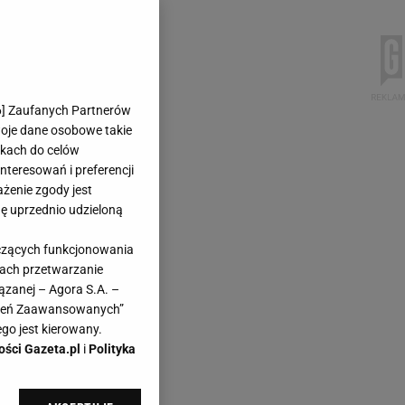
6
] Zaufanych Partnerów
woje dane osobowe takie
likach do celów
teresowań i preferencji
ażenie zgody jest
dę uprzednio udzieloną
yczących funkcjonowania
kach przetwarzanie
ązanej – Agora S.A. –
awień Zaawansowanych”
go jest kierowany.
ości Gazeta.pl
i
Polityka