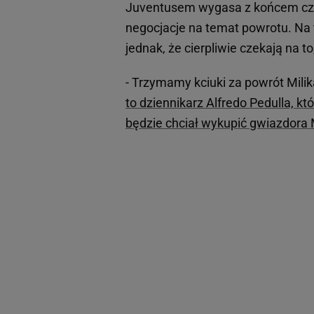
Juventusem wygasa z końcem cze
negocjacje na temat powrotu. Na t
jednak, że cierpliwie czekają na to
- Trzymamy kciuki za powrót Mili
to dziennikarz Alfredo Pedulla, 
będzie chciał wykupić gwiazdora