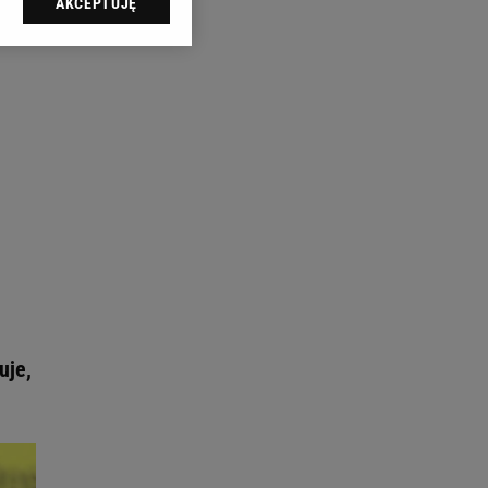
AKCEPTUJĘ
l sp. z o.o., jej
ić swoje preferencje
arzania danych poprzez
ych”. Zmiana ustawień
ach:
 celów identyfikacji.
omiar reklam i treści,
uje,