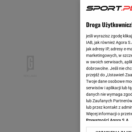
Droga Użytkownicz
jeśli wyrazisz zgodę klika
IAB, jak również Agora S
jak adresy IP, adresy e-m
marketingowych, w szcze
w swoich serwisach, aplik
dobrowolne. Jeśli nie ch
przejdź do „Ustawień Z
Twoje dane osobowe mogą
serwisów i aplikacji lub
danych nie wymaga zgody 
lub Zaufanych Partnerów
lub przez kontakt z admi
Więcej informacji o prz
Prywatności Agora S.A.