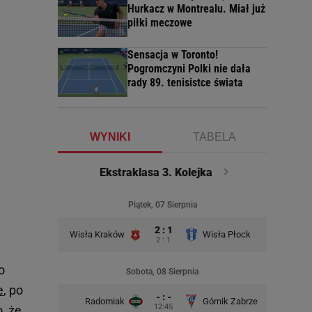
Hurkacz w Montrealu. Miał już
piłki meczowe
Sensacja w Toronto!
Pogromczyni Polki nie dała
rady 89. tenisistce świata
WYNIKI
TABELA
Ekstraklasa 3. Kolejka
Piątek, 07 Sierpnia
2 : 1
Wisła Kraków
Wisła Płock
2 : 1
o
Sobota, 08 Sierpnia
e
, po
- : -
Radomiak
Górnik Zabrze
Zagłębie
12:45
, że