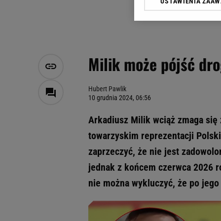
USTAWIENIA ZAA
Klikając „Akceptuję” wyra
Zaufanych Partnerów i A
dotyczące plików cookie,
odnośnik „Ustawienia pr
plików cookie możliwa je
Milik może pójść dr
My, nasi Zaufani Partne
Użycie dokładnych danych
Przechowywanie informacji
Hubert Pawlik
10 grudnia 2024, 06:56
badnie odbiorców i uleps
Arkadiusz Milik wciąż zmaga się
towarzyskim reprezentacji Polski
zaprzeczyć, że nie jest zadowolo
jednak z końcem czerwca 2026 ro
nie można wykluczyć, że po jego 