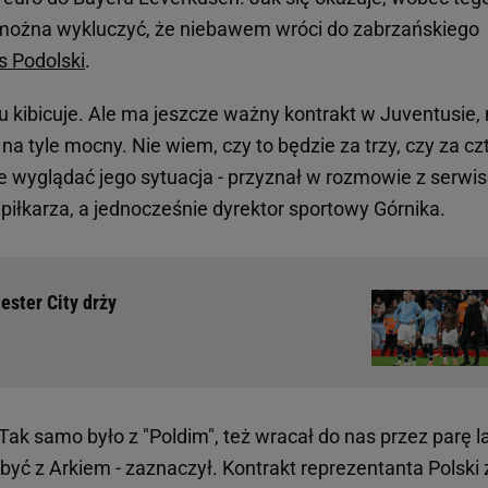
e można wykluczyć, że niebawem wróci do zabrzańskiego
s Podolski
.
 mu kibicuje. Ale ma jeszcze ważny kontrakt w Juventusie,
na tyle mocny. Nie wiem, czy to będzie za trzy, czy za cz
zie wyglądać jego sytuacja - przyznał w rozmowie z serw
 piłkarza, a jednocześnie dyrektor sportowy Górnika.
ester City drży
ak samo było z "Poldim", też wracał do nas przez parę la
yć z Arkiem - zaznaczył. Kontrakt reprezentanta Polski 