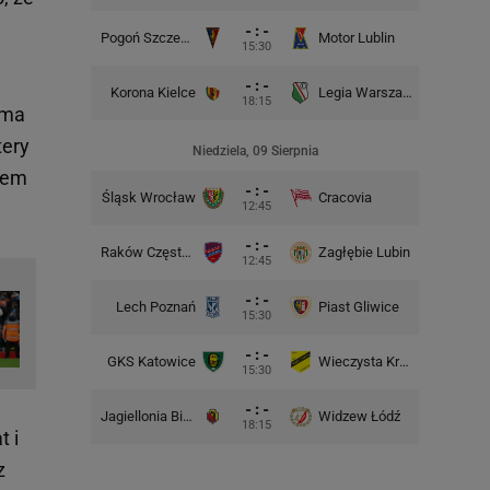
- : -
Pogoń Szczecin
Motor Lublin
Piast G
15:30
- : -
Korona Kielce
Legia Warszawa
Widzew
18:15
 ma
tery
Niedziela, 09 Sierpnia
isem
- : -
Śląsk Wrocław
Cracovia
Motor 
12:45
- : -
Raków Częstochowa
Zagłębie Lubin
12:45
- : -
Lech Poznań
Piast Gliwice
Cra
15:30
- : -
GKS Katowice
Wieczysta Kraków
Wisła 
15:30
- : -
Jagiellonia Białystok
Widzew Łódź
Górnik 
18:15
t i
z