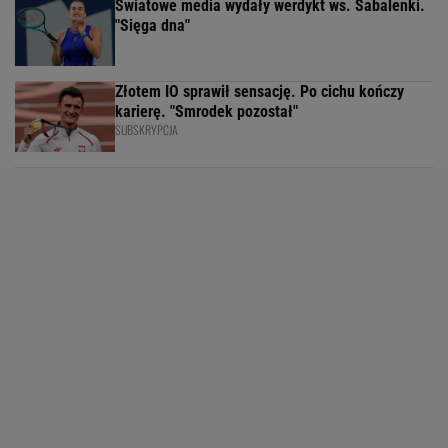
Światowe media wydały werdykt ws. Sabalenki.
"Sięga dna"
Złotem IO sprawił sensację. Po cichu kończy
karierę. "Smrodek pozostał"
SUBSKRYPCJA