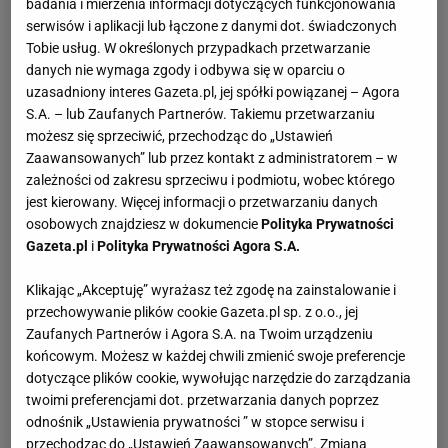
badania i mierzenia informacji dotyczących funkcjonowania
serwisów i aplikacji lub łączone z danymi dot. świadczonych
Tobie usług. W określonych przypadkach przetwarzanie
danych nie wymaga zgody i odbywa się w oparciu o
uzasadniony interes Gazeta.pl, jej spółki powiązanej – Agora
S.A. – lub Zaufanych Partnerów. Takiemu przetwarzaniu
możesz się sprzeciwić, przechodząc do „Ustawień
Zaawansowanych” lub przez kontakt z administratorem – w
zależności od zakresu sprzeciwu i podmiotu, wobec którego
jest kierowany. Więcej informacji o przetwarzaniu danych
osobowych znajdziesz w dokumencie
Polityka Prywatności
Gazeta.pl
i
Polityka Prywatności Agora S.A.
Klikając „Akceptuję” wyrażasz też zgodę na zainstalowanie i
przechowywanie plików cookie Gazeta.pl sp. z o.o., jej
Zaufanych Partnerów i Agora S.A. na Twoim urządzeniu
końcowym. Możesz w każdej chwili zmienić swoje preferencje
dotyczące plików cookie, wywołując narzędzie do zarządzania
twoimi preferencjami dot. przetwarzania danych poprzez
odnośnik „Ustawienia prywatności ” w stopce serwisu i
przechodząc do „Ustawień Zaawansowanych”. Zmiana