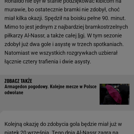
Ronaldo nie był w stanie podziękować kibicom na
murawie, bo ostatecznie bramki nie zdobył, choć
miał kilka okazji. Spędził na boisku pełne 90. minut.
Mimo to jest jednym z najbardziej bramkostrzelnych
piłkarzy Al-Nassr, a także całej
ligi
. W tym sezonie
zdobył już dwa gole i asystę w trzech spotkaniach.
Natomiast we wszystkich rozgrywkach uzbierał
łącznie cztery trafienia i dwie asysty.
Armagedon pogodowy. Kolejne mecze w Polsce
odwołane
Kolejną okazję do zdobycia gola będzie miał już w
piątek 20 września. Tego dnia Al-Nassr zagra na