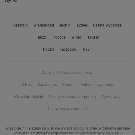
Wyniki
Gazeta.pl
Wiadomości
Sport.pl
Biznes
Gazeta Wyborcza
Buzz
Pogoda
Wideo
Tok.FM
Poczta
Facebook
RSS
Copyright © Gazeta.pl sp. z o.o.
O Nas
Staże u nas
Reklama
Polityka prywatności
Wszystkie artykuły
Zasady korzystania z portalu
Zgłoś uwagi
Ustawienia prywatności
Właściciel niniejszego serwisu nie wyraża zgody na zwielokrotnianie ani inne
korzystanie z utworów rozpowszechnionych w tym serwisie, w celu