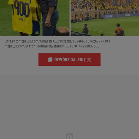
Screen z https://x.com/AlNassrFC_EN/status/1834663157626777739 i
https://x.com/WatchFootballHQ/status/1834670141290037508
OTWÓRZ GALERIĘ
(3)