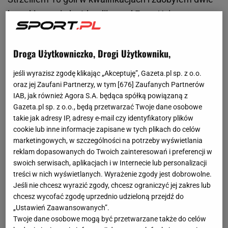
bramki przeciwko Irlandii przed
Euro
. Uciszę te
słowa krytyki -
zapowiadał kilkanaście dni temu
Cristiano Ronaldo
. Wielu ekspertów twierdziło, że
Droga Użytkowniczko, Drogi Użytkowniku,
powinien zrezygnować już z gry dla kadry, a wkrótce
i ze sportowej kariery. Portugalczyk jednak nie ma
jeśli wyrazisz zgodę klikając „Akceptuję”, Gazeta.pl sp. z o.o.
oraz jej Zaufani Partnerzy, w tym [
676
] Zaufanych Partnerów
zamiaru spełniać ich oczekiwań. Wciąż znajduje się
IAB, jak również Agora S.A. będąca spółką powiązaną z
w znakomitej formie, co udowodnił m.in. podczas
Gazeta.pl sp. z o.o., będą przetwarzać Twoje dane osobowe
wrześniowego zgrupowania.
takie jak adresy IP, adresy e-mail czy identyfikatory plików
cookie lub inne informacje zapisane w tych plikach do celów
marketingowych, w szczególności na potrzeby wyświetlania
reklam dopasowanych do Twoich zainteresowań i preferencji w
swoich serwisach, aplikacjach i w Internecie lub personalizacji
treści w nich wyświetlanych. Wyrażenie zgody jest dobrowolne.
Jeśli nie chcesz wyrazić zgody, chcesz ograniczyć jej zakres lub
chcesz wycofać zgodę uprzednio udzieloną przejdź do
„Ustawień Zaawansowanych”.
Twoje dane osobowe mogą być przetwarzane także do celów