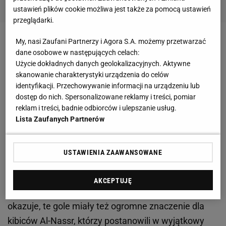
ustawień plików cookie możliwa jest także za pomocą ustawień
przeglądarki.
My, nasi Zaufani Partnerzy i Agora S.A. możemy przetwarzać
Zobacz wideo
Moder nie ma żadnych wątpliwości:
dane osobowe w następujących celach:
To legenda! Jeden z najlepszych w historii
Użycie dokładnych danych geolokalizacyjnych. Aktywne
skanowanie charakterystyki urządzenia do celów
identyfikacji. Przechowywanie informacji na urządzeniu lub
Wówczas dwukrotnie wpisał się na listę strzelców i
dostęp do nich. Spersonalizowane reklamy i treści, pomiar
to głównie dzięki jego trafieniom reprezentacja
reklam i treści, badnie odbiorców i ulepszanie usług.
odniosła dwa zwycięstwa w Lidze Narodów. Co
Lista Zaufanych Partnerów
więcej, w meczu z Chorwacją (2:1) osiągnął
magiczną barierę 900 goli w karierze, a w spotkaniu
USTAWIENIA ZAAWANSOWANE
ze Szkocją (2:1) ją przekroczył.
Te dwie bramki miały
ogromne znaczenie dla Ronaldo, który nie potrafił
AKCEPTUJĘ
zapanować nad emocjami na murawie
. I jak się
okazuje, te gole miały też ogromne znaczenie dla
kibiców Al-Nassr, którzy postanowili w wyjątkowy