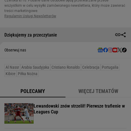
Dziękujemy za przeczytanie
Obserwuj nas
Al Nassr
Arabia Saudyjska
Cristiano Ronaldo
Celebracja
Portugalia
Kibice
Piłka Nożna
POLECAMY
WIĘCEJ TEMATÓW
Lewandowski znów strzelił! Pierwsze trafienie w
Leagues Cup