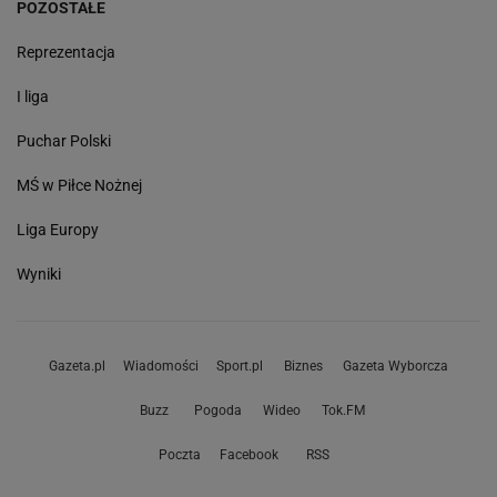
POZOSTAŁE
Reprezentacja
I liga
Puchar Polski
MŚ w Piłce Nożnej
Liga Europy
Wyniki
Gazeta.pl
Wiadomości
Sport.pl
Biznes
Gazeta Wyborcza
Buzz
Pogoda
Wideo
Tok.FM
Poczta
Facebook
RSS