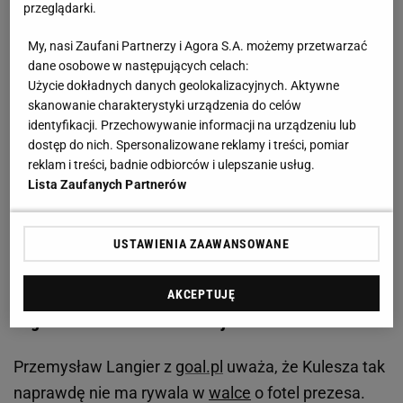
przeglądarki.
znów razem w akcji! Ależ sceneria
My, nasi Zaufani Partnerzy i Agora S.A. możemy przetwarzać
Przez cztery lata "panowania" Kuleszy w PZPN-ie nie
dane osobowe w następujących celach:
Użycie dokładnych danych geolokalizacyjnych. Aktywne
zabrakło problemów, takich jak afera premiowa po
skanowanie charakterystyki urządzenia do celów
mundialu w Katarze, obecności Mirosława Stasiaka
identyfikacji. Przechowywanie informacji na urządzeniu lub
w samolocie kadry na
mecz
z Mołdawią,
dostęp do nich. Spersonalizowane reklamy i treści, pomiar
reklam i treści, badnie odbiorców i ulepszanie usług.
zatrudnienie Fernando Santosa, czy opowieści o
Lista Zaufanych Partnerów
alkoholowych ekscesach w związku. Czy może to
jednak zagrozić Kuleszy w kolejnych wyborach w
USTAWIENIA ZAAWANSOWANE
sierpniu 2018 roku?
Cezary Kulesza wygra wybory na prezesa PZPN w
AKCEPTUJĘ
cuglach? Wiele na to wskazuje
Przemysław Langier z
goal.pl
uważa, że Kulesza tak
naprawdę nie ma rywala w
walce
o fotel prezesa.