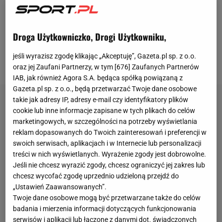
którego z kolei promował Boniek. Wygrał jednak bez
większych problemów w głosowaniu delegatów, a w
środowisku piłkarskim krążyły opinie, że po prostu
Droga Użytkowniczko, Drogi Użytkowniku,
potrafił lepiej dogadać się z głosującymi i zaskarbił
jeśli wyrazisz zgodę klikając „Akceptuję”, Gazeta.pl sp. z o.o.
sobie ich sympatię.
oraz jej Zaufani Partnerzy, w tym [
676
] Zaufanych Partnerów
IAB, jak również Agora S.A. będąca spółką powiązaną z
Gazeta.pl sp. z o.o., będą przetwarzać Twoje dane osobowe
takie jak adresy IP, adresy e-mail czy identyfikatory plików
cookie lub inne informacje zapisane w tych plikach do celów
marketingowych, w szczególności na potrzeby wyświetlania
reklam dopasowanych do Twoich zainteresowań i preferencji w
swoich serwisach, aplikacjach i w Internecie lub personalizacji
treści w nich wyświetlanych. Wyrażenie zgody jest dobrowolne.
Jeśli nie chcesz wyrazić zgody, chcesz ograniczyć jej zakres lub
chcesz wycofać zgodę uprzednio udzieloną przejdź do
„Ustawień Zaawansowanych”.
Twoje dane osobowe mogą być przetwarzane także do celów
badania i mierzenia informacji dotyczących funkcjonowania
serwisów i aplikacji lub łączone z danymi dot. świadczonych