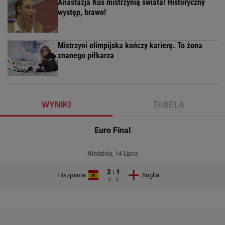
Anastazja Kuś mistrzynią świata! Historyczny
występ, brawo!
Mistrzyni olimpijska kończy karierę. To żona
znanego piłkarza
WYNIKI
TABELA
Euro Final
Niedziela, 14 Lipca
2 : 1
Hiszpania
Anglia
0 : 0