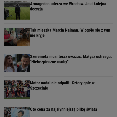
Armagedon uderza we Wrocław. Jest kolejna
decyzja
Tak mieszka Marcin Najman. W ogóle się z tym
nie kryje
Szeremeta musi teraz uważać. Małysz ostrzega.
"Niebezpieczne osoby"
Motor nadal nie odpalił. Cztery gole w
Szczecinie
Oto cena za najsłynniejszą piłkę świata