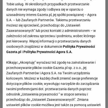
Tobie usług. W określonych przypadkach przetwarzanie
danych nie wymaga zgody i odbywa się w oparciu o
uzasadniony interes Gazeta.pl, jej spółki powiązanej – Agora
S.A. – lub Zaufanych Partnerów. Takiemu przetwarzaniu
możesz się sprzeciwić, przechodząc do „Ustawień
Zaawansowanych” lub przez kontakt z administratorem – w
zależności od zakresu sprzeciwu i podmiotu, wobec którego
jest kierowany. Więcej informacji o przetwarzaniu danych
osobowych znajdziesz w dokumencie
Polityka Prywatności
Gazeta.pl
i
Polityka Prywatności Agora S.A.
Klikając „Akceptuję” wyrażasz też zgodę na zainstalowanie i
przechowywanie plików cookie Gazeta.pl sp. z o.o., jej
Zaufanych Partnerów i Agora S.A. na Twoim urządzeniu
końcowym. Możesz w każdej chwili zmienić swoje preferencje
dotyczące plików cookie, wywołując narzędzie do zarządzania
twoimi preferencjami dot. przetwarzania danych poprzez
odnośnik „Ustawienia prywatności ” w stopce serwisu i
przechodząc do „Ustawień Zaawansowanych”. Zmiana
Zobacz wideo
Robert Lewandowski i Sebastian Mila
ustawień plików cookie możliwa jest także za pomocą ustawień