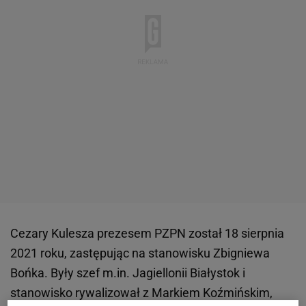
Cezary Kulesza prezesem PZPN został 18 sierpnia
2021 roku, zastępując na stanowisku Zbigniewa
Bońka. Były szef m.in. Jagiellonii Białystok i
stanowisko rywalizował z Markiem Koźmińskim,