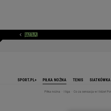
WIADOMOŚCI
NEXT
SPORT
PLOTEK
D
SPORT.PL+
PIŁKA NOŻNA
TENIS
SIATKÓWKA
Piłka nożna
I liga
Co za sensacja w I lidze! P