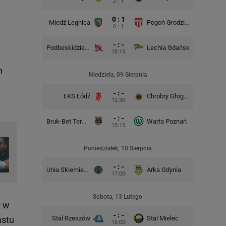
2 : 1
0 : 1
Miedź Legnica
Pogoń Grodzisk Mazowiecki
Pogoń Si
0 : 1
- : -
Podbeskidzie Bielsko-Biała
Lechia Gdańsk
Odra 
18:15
m
Niedziela, 09 Sierpnia
- : -
ŁKS Łódź
Chrobry Głogów
ŁKS
12:30
- : -
Bruk-Bet Termalica Nieciecza
Warta Poznań
Stal 
15:15
Poniedziałek, 10 Sierpnia
- : -
Unia Skierniewice
Arka Gdynia
17:00
Arka G
Sobota, 13 Lutego
ł w
- : -
astu
Stal Rzeszów
Stal Mielec
16:00