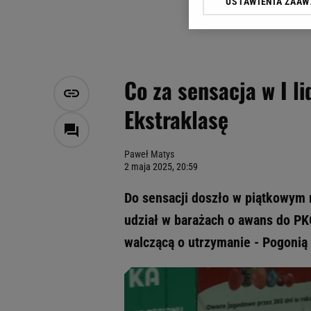
USTAWIENIA ZAA
Klikając „Akceptuję” wyra
Zaufanych Partnerów i A
dotyczące plików cookie,
odnośnik „Ustawienia pr
plików cookie możliwa je
Co za sensacja w I l
My, nasi Zaufani Partne
Ekstraklasę
Użycie dokładnych danych
Przechowywanie informacji
badnie odbiorców i uleps
Paweł Matys
2 maja 2025, 20:59
Do sensacji doszło w piątkowym m
udział w barażach o awans do PKO
walczącą o utrzymanie - Pogonią