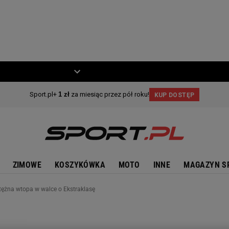
ZIECKO
MOTO
ZIMOWE
KOSZYKÓWKA
MOTO
INNE
MAGAZYN S
otężna wtopa w walce o Ekstraklasę