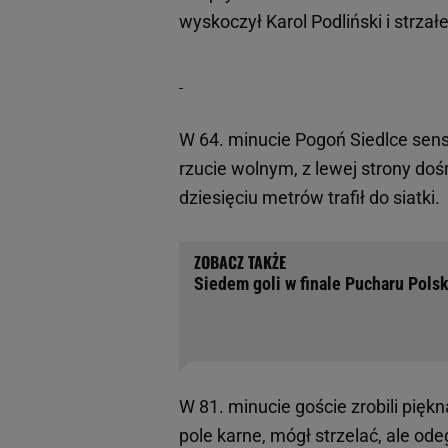
wyskoczył Karol Podliński i strz
W 64. minucie Pogoń Siedlce sens
rzucie wolnym, z lewej strony doś
dziesięciu metrów trafił do siatki.
Siedem goli w finale Pucharu Pols
W 81. minucie goście zrobili pięk
pole karne, mógł strzelać, ale od