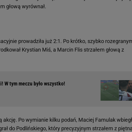
ałem głową wyrównał.
acyjnie prowadziła już 2:1. Po krótko, szybko rozegrany
rodkował Krystian Miś, a Marcin Flis strzałem głową z
ki! W tym meczu było wszystko!
ną akcję. Po wymianie kilku podań, Maciej Famulak wbieg
egrał do Podlińskiego, który precyzyjnym strzałem z piętn