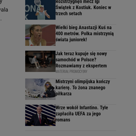
y
Rozstrzygnęli mecz Igi
Świątek z Kostiuk. Koniec w
wala
trzech setach
.
Wielki bieg Anastazji Kuś na
400 metrów. Polka mistrzynią
świata juniorek!
Jak teraz kupuje się nowy
samochód w Polsce?
Rozmawiamy z ekspertem
MATERIAŁ PROMOCYJNY
Mistrzyni olimpijska kończy
karierę. To żona znanego
piłkarza
Wrze wokół Infantino. Tyle
zapłaciła UEFA za jego
romans