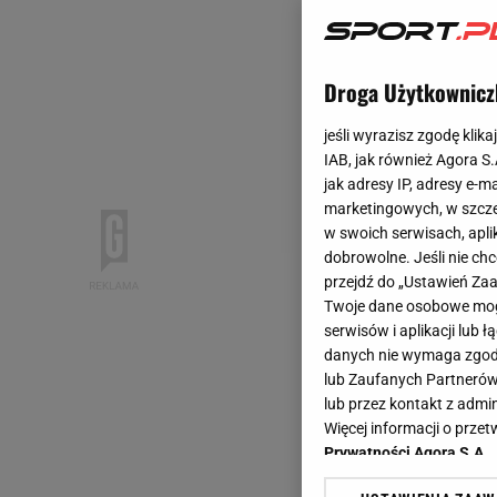
Droga Użytkownicz
jeśli wyrazisz zgodę klika
IAB, jak również Agora S
jak adresy IP, adresy e-m
marketingowych, w szcze
w swoich serwisach, aplik
dobrowolne. Jeśli nie ch
przejdź do „Ustawień Z
Twoje dane osobowe mogą
serwisów i aplikacji lub
danych nie wymaga zgody 
lub Zaufanych Partnerów
lub przez kontakt z admi
Więcej informacji o prz
Prywatności Agora S.A.