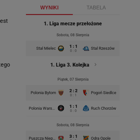
WYNIKI
TABELA
jest
1. Liga mecze przełożone
Sobota, 08 Sierpnia
1 : 1
Stal Mielec
Stal Rzeszów
0 : 0
tego
1. Liga 3. Kolejka
Piątek, 07 Sierpnia
2 : 2
Polonia Bytom
Pogoń Siedlce
0 : 1
1 : 1
Polonia Warszawa
Ruch Chorzów
Ruch Ch
0 : 0
Sobota, 08 Sierpnia
3 : 1
Puszcza Niepołomice
Odra Opole