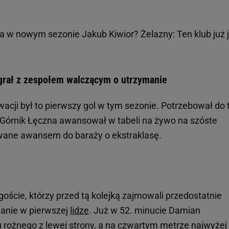
ra w nowym sezonie Jakub Kiwior? Żelazny: Ten klub już 
grał z zespołem walczącym o utrzymanie
wacji był to pierwszy gol w tym sezonie. Potrzebował do 
 Górnik Łęczna awansował w tabeli na żywo na szóste
owane awansem do baraży o ekstraklasę.
 goście, którzy przed tą kolejką zajmowali przedostatnie
manie w pierwszej
lidze
. Już w 52. minucie Damian
 rożnego z lewej strony, a na czwartym metrze najwyżej