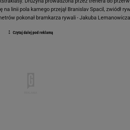
straklasy. Drużyna prowadzona przez trenera do przerw
 na linii pola karnego przejął Branislav Spacil, zwiódł ry
metrów pokonał bramkarza rywali - Jakuba Lemanowicza