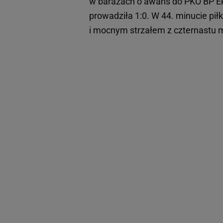
w barażach o awans do PKO BP Ek
prowadziła 1:0. W 44. minucie piłkę
i mocnym strzałem z czternastu 