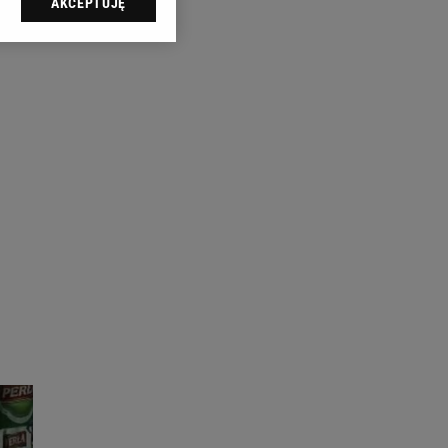
AKCEPTUJĘ
l sp. z o.o., jej
ić swoje preferencje
arzania danych poprzez
ych”. Zmiana ustawień
ach:
 celów identyfikacji.
omiar reklam i treści,