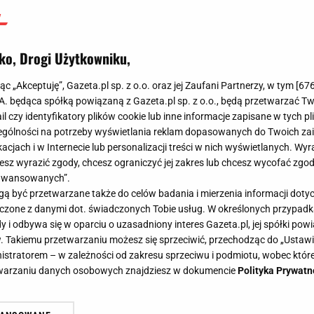
ko, Drogi Użytkowniku,
jąc „Akceptuję”, Gazeta.pl sp. z o.o. oraz jej Zaufani Partnerzy, w tym [
67
.A. będąca spółką powiązaną z Gazeta.pl sp. z o.o., będą przetwarzać T
ail czy identyfikatory plików cookie lub inne informacje zapisane w tych p
gólności na potrzeby wyświetlania reklam dopasowanych do Twoich zain
acjach i w Internecie lub personalizacji treści w nich wyświetlanych. Wyr
cesz wyrazić zgody, chcesz ograniczyć jej zakres lub chcesz wycofać zgo
aawansowanych”.
 być przetwarzane także do celów badania i mierzenia informacji dot
 łączone z danymi dot. świadczonych Tobie usług. W określonych przypad
i odbywa się w oparciu o uzasadniony interes Gazeta.pl, jej spółki powi
. Takiemu przetwarzaniu możesz się sprzeciwić, przechodząc do „Ust
nistratorem – w zależności od zakresu sprzeciwu i podmiotu, wobec które
etwarzaniu danych osobowych znajdziesz w dokumencie
Polityka Prywatn