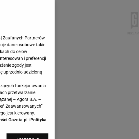
6
] Zaufanych Partnerów
woje dane osobowe takie
likach do celów
teresowań i preferencji
ażenie zgody jest
dę uprzednio udzieloną
yczących funkcjonowania
kach przetwarzanie
ązanej – Agora S.A. –
awień Zaawansowanych”
go jest kierowany.
ości Gazeta.pl
i
Polityka