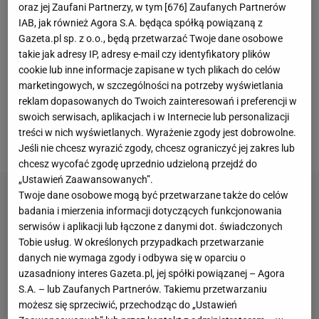
oraz jej Zaufani Partnerzy, w tym [
676
] Zaufanych Partnerów
było starcie byłego mistrza świata Tomasza
IAB, jak również Agora S.A. będąca spółką powiązaną z
Adamka z Kasjuszem "Don Kasjo" Życińskim,
Gazeta.pl sp. z o.o., będą przetwarzać Twoje dane osobowe
takie jak adresy IP, adresy e-mail czy identyfikatory plików
natomiast wcześniej zobaczyliśmy również choćby
cookie lub inne informacje zapisane w tych plikach do celów
pojedynek Amadeusza "Ferrariego" Roślika z
marketingowych, w szczególności na potrzeby wyświetlania
pięściarzem Kamilem Łaszczykiem.
Na sam koniec
reklam dopasowanych do Twoich zainteresowań i preferencji w
swoich serwisach, aplikacjach i w Internecie lub personalizacji
doszło za to do rozstrzygnięcia turnieju o milion
treści w nich wyświetlanych. Wyrażenie zgody jest dobrowolne.
złotych
.
Jeśli nie chcesz wyrazić zgody, chcesz ograniczyć jej zakres lub
chcesz wycofać zgodę uprzednio udzieloną przejdź do
„Ustawień Zaawansowanych”.
Twoje dane osobowe mogą być przetwarzane także do celów
badania i mierzenia informacji dotyczących funkcjonowania
serwisów i aplikacji lub łączone z danymi dot. świadczonych
Tobie usług. W określonych przypadkach przetwarzanie
danych nie wymaga zgody i odbywa się w oparciu o
uzasadniony interes Gazeta.pl, jej spółki powiązanej – Agora
S.A. – lub Zaufanych Partnerów. Takiemu przetwarzaniu
możesz się sprzeciwić, przechodząc do „Ustawień