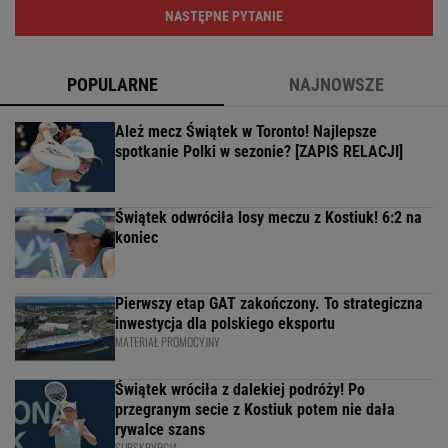
NASTĘPNE PYTANIE
POPULARNE
NAJNOWSZE
Ależ mecz Świątek w Toronto! Najlepsze
spotkanie Polki w sezonie? [ZAPIS RELACJI]
Świątek odwróciła losy meczu z Kostiuk! 6:2 na
koniec
Pierwszy etap GAT zakończony. To strategiczna
inwestycja dla polskiego eksportu
MATERIAŁ PROMOCYJNY
Świątek wróciła z dalekiej podróży! Po
przegranym secie z Kostiuk potem nie dała
rywalce szans
SUBSKRYPCJA