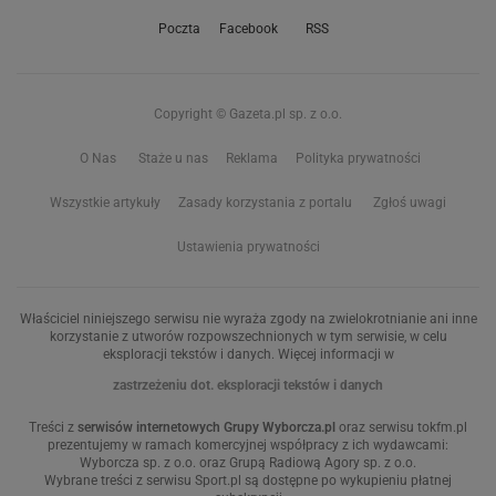
Poczta
Facebook
RSS
Copyright © Gazeta.pl sp. z o.o.
O Nas
Staże u nas
Reklama
Polityka prywatności
Wszystkie artykuły
Zasady korzystania z portalu
Zgłoś uwagi
Ustawienia prywatności
Właściciel niniejszego serwisu nie wyraża zgody na zwielokrotnianie ani inne
korzystanie z utworów rozpowszechnionych w tym serwisie, w celu
eksploracji tekstów i danych. Więcej informacji w
zastrzeżeniu dot. eksploracji tekstów i danych
Treści z
serwisów internetowych Grupy Wyborcza.pl
oraz serwisu tokfm.pl
prezentujemy w ramach komercyjnej współpracy z ich wydawcami:
Wyborcza sp. z o.o. oraz Grupą Radiową Agory sp. z o.o.
Wybrane treści z serwisu Sport.pl są dostępne po wykupieniu płatnej