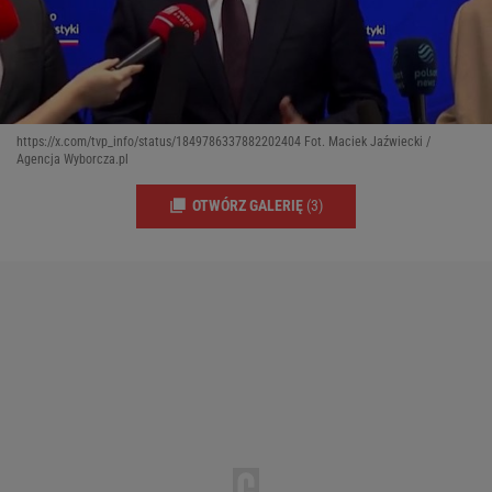
https://x.com/tvp_info/status/1849786337882202404 Fot. Maciek Jaźwiecki /
Agencja Wyborcza.pl
OTWÓRZ GALERIĘ
(3)