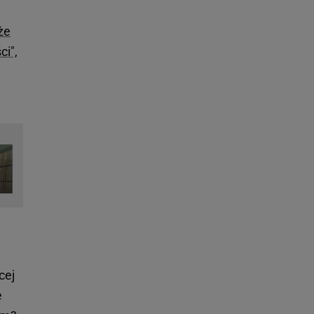
że
i",
cej
e