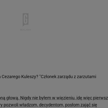
 Cezarego Kuleszy? "Członek zarządu z zarzutami
oną głową. Nigdy nie byłem w więzieniu, idę więc pierws
óry pozwoli władzom, decydentom, posłom zająć się