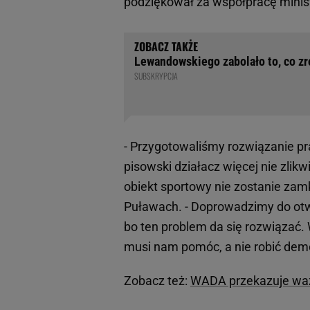
podziękował za współpracę minist
Lewandowskiego zabolało to, co zr
SUBSKRYPCJA
- Przygotowaliśmy rozwiązanie p
pisowski działacz więcej nie zlikw
obiekt sportowy nie zostanie zamk
Puławach. - Doprowadzimy do otw
bo ten problem da się rozwiązać. W
musi nam pomóc, a nie robić demon
Zobacz też:
WADA przekazuje ważn