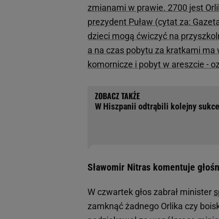
zmianami w prawie. 2700 jest Orl
prezydent Puław (cytat za: Gazeta.
dzieci mogą ćwiczyć na przyszko
a na czas pobytu za kratkami ma w
komornicze i pobyt w areszcie - o
W Hiszpanii odtrąbili kolejny sukc
Sławomir Nitras komentuje głośn
W czwartek głos zabrał minister
s
zamknąć żadnego Orlika czy boisk