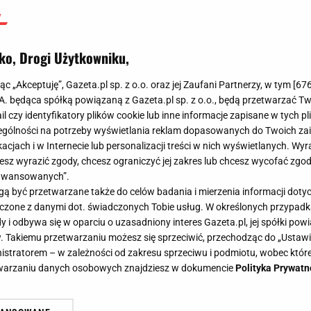
ko, Drogi Użytkowniku,
jąc „Akceptuję”, Gazeta.pl sp. z o.o. oraz jej Zaufani Partnerzy, w tym [
67
.A. będąca spółką powiązaną z Gazeta.pl sp. z o.o., będą przetwarzać T
ail czy identyfikatory plików cookie lub inne informacje zapisane w tych p
gólności na potrzeby wyświetlania reklam dopasowanych do Twoich zain
acjach i w Internecie lub personalizacji treści w nich wyświetlanych. Wyr
cesz wyrazić zgody, chcesz ograniczyć jej zakres lub chcesz wycofać zgo
aawansowanych”.
 być przetwarzane także do celów badania i mierzenia informacji dot
 łączone z danymi dot. świadczonych Tobie usług. W określonych przypad
i odbywa się w oparciu o uzasadniony interes Gazeta.pl, jej spółki powi
. Takiemu przetwarzaniu możesz się sprzeciwić, przechodząc do „Ust
nistratorem – w zależności od zakresu sprzeciwu i podmiotu, wobec które
etwarzaniu danych osobowych znajdziesz w dokumencie
Polityka Prywatn