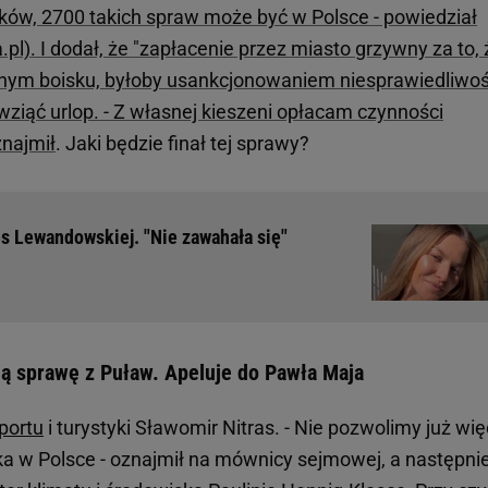
ików, 2700 takich spraw może być w Polsce - powiedział
pl). I dodał, że "zapłacenie przez miasto grzywny za to, 
lnym boisku, byłoby usankcjonowaniem niesprawiedliwośc
ziąć urlop. - Z własnej kieszeni opłacam czynności
znajmił
. Jaki będzie finał tej sprawy?
es Lewandowskiej. "Nie zawahała się"
ą sprawę z Puław. Apeluje do Pawła Maja
portu
i turystyki Sławomir Nitras. - Nie pozwolimy już wię
a w Polsce - oznajmił na mównicy sejmowej, a następni