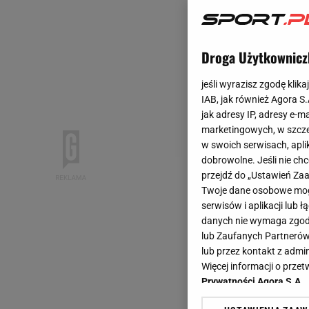
Droga Użytkownicz
jeśli wyrazisz zgodę klika
IAB, jak również Agora S
jak adresy IP, adresy e-m
marketingowych, w szcze
w swoich serwisach, aplik
dobrowolne. Jeśli nie ch
przejdź do „Ustawień Z
Twoje dane osobowe mogą
serwisów i aplikacji lub
danych nie wymaga zgody 
lub Zaufanych Partnerów
lub przez kontakt z admi
Więcej informacji o prz
Prywatności Agora S.A.