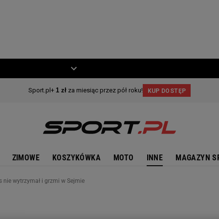
ZIECKO
MOTO
ZIMOWE
KOSZYKÓWKA
MOTO
INNE
MAGAZYN S
s nie wytrzymał i grzmi w Sejmie