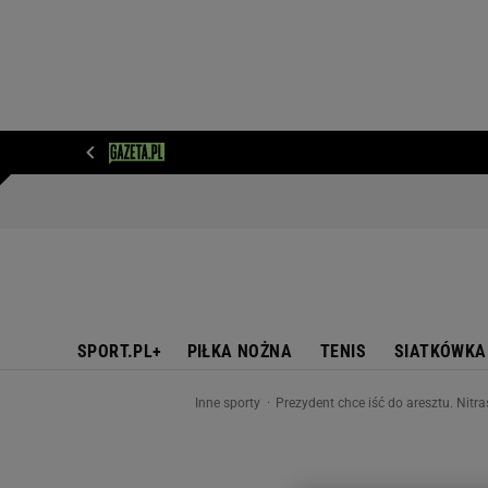
WIADOMOŚCI
NEXT
SPORT
PLOTEK
D
SPORT.PL+
PIŁKA NOŻNA
TENIS
SIATKÓWKA
Inne sporty
Prezydent chce iść do aresztu. Nitra