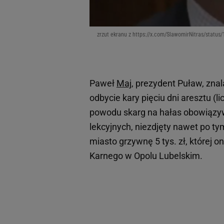
zrzut ekranu z https://x.com/SlawomirNitras/stat
Paweł
Maj
, prezydent Puław, znal
odbycie kary pięciu dni aresztu (li
powodu skarg na hałas obowiązyw
lekcyjnych, niezdjęty nawet po ty
miasto grzywnę 5 tys. zł, której o
Karnego w Opolu Lubelskim.