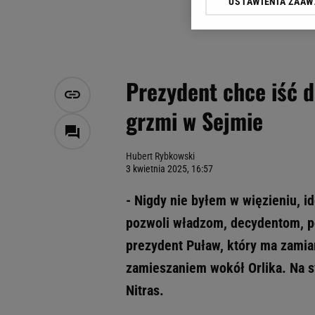
USTAWIENIA ZAA
Klikając „Akceptuję” wyra
Zaufanych Partnerów i A
dotyczące plików cookie,
odnośnik „Ustawienia pr
plików cookie możliwa je
Prezydent chce iść d
My, nasi Zaufani Partne
grzmi w Sejmie
Użycie dokładnych danych
Przechowywanie informacji
badnie odbiorców i uleps
Hubert Rybkowski
3 kwietnia 2025, 16:57
- Nigdy nie byłem w więzieniu, i
pozwoli władzom, decydentom, po
prezydent Puław, który ma zamiar
zamieszaniem wokół Orlika. Na sy
Nitras.