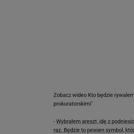
Zobacz wideo
Kto będzie rywalem
prokuratorskimi"
-
Wybrałem areszt, idę z podniesi
raz. Będzie to pewien symbol, kt