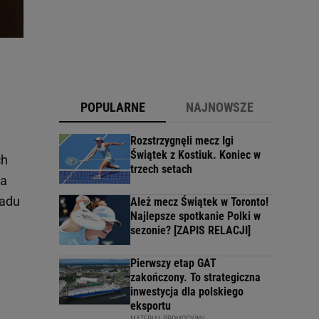
POPULARNE
NAJNOWSZE
Rozstrzygnęli mecz Igi
Świątek z Kostiuk. Koniec w
ch
trzech setach
na
ładu
Ależ mecz Świątek w Toronto!
Najlepsze spotkanie Polki w
sezonie? [ZAPIS RELACJI]
Pierwszy etap GAT
zakończony. To strategiczna
inwestycja dla polskiego
eksportu
MATERIAŁ PROMOCYJNY