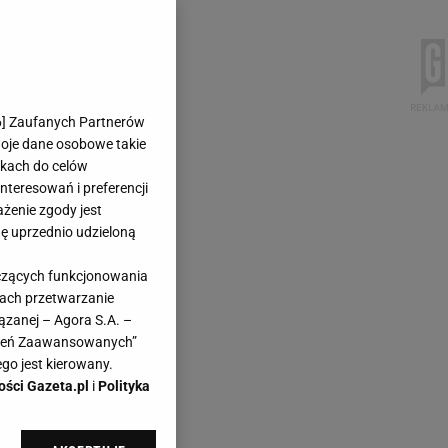
6
] Zaufanych Partnerów
woje dane osobowe takie
likach do celów
teresowań i preferencji
ażenie zgody jest
dę uprzednio udzieloną
yczących funkcjonowania
kach przetwarzanie
ązanej – Agora S.A. –
awień Zaawansowanych”
go jest kierowany.
ości Gazeta.pl
i
Polityka