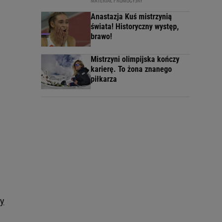
Anastazja Kuś mistrzynią
świata! Historyczny występ,
brawo!
Mistrzyni olimpijska kończy
karierę. To żona znanego
piłkarza
zy