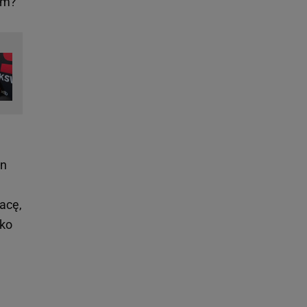
ym?
en
acę,
lko