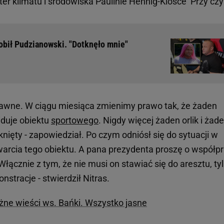
er klimatu i środowiska Paulinie Hennig-Klosce Przy cz
obił Pudzianowski. "Dotknęło mnie"
rawne. W ciągu miesiąca zmienimy prawo tak, że żaden
iduje obiektu
sportowego
. Nigdy więcej żaden orlik i żad
nięty - zapowiedział. Po czym odniósł się do sytuacji w
arcia tego obiektu. A pana prezydenta proszę o współpr
łącznie z tym, że nie musi on stawiać się do aresztu, ty
stracje - stwierdził Nitras.
e wieści ws. Bańki. Wszystko jasne