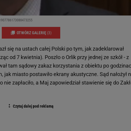
us/1907786173088473255
OTWÓRZ GALERIĘ
(3)
azł się na ustach całej Polski po tym, jak zadeklarował
cząc od 7 kwietnia). Poszło o Orlik przy jednej ze szkół - z
ał tam sądowy zakaz korzystania z obiektu po godzina
m, jak miasto postawiło ekrany akustyczne. Sąd nałożył 
no nie zapłaciło, a Maj zapowiedział stawienie się do Zak