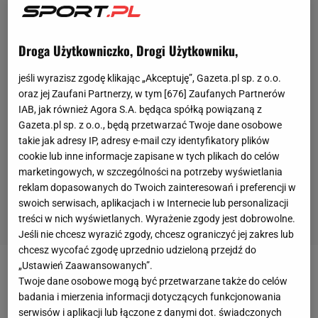
Droga Użytkowniczko, Drogi Użytkowniku,
jeśli wyrazisz zgodę klikając „Akceptuję”, Gazeta.pl sp. z o.o.
oraz jej Zaufani Partnerzy, w tym [
676
] Zaufanych Partnerów
IAB, jak również Agora S.A. będąca spółką powiązaną z
Gazeta.pl sp. z o.o., będą przetwarzać Twoje dane osobowe
takie jak adresy IP, adresy e-mail czy identyfikatory plików
cookie lub inne informacje zapisane w tych plikach do celów
marketingowych, w szczególności na potrzeby wyświetlania
reklam dopasowanych do Twoich zainteresowań i preferencji w
swoich serwisach, aplikacjach i w Internecie lub personalizacji
treści w nich wyświetlanych. Wyrażenie zgody jest dobrowolne.
Jeśli nie chcesz wyrazić zgody, chcesz ograniczyć jej zakres lub
chcesz wycofać zgodę uprzednio udzieloną przejdź do
„Ustawień Zaawansowanych”.
W ostatnim czasie tenisistki chętnie zabierają głos
Twoje dane osobowe mogą być przetwarzane także do celów
na temat równouprawnienia i zarobków w
sporcie
.
badania i mierzenia informacji dotyczących funkcjonowania
serwisów i aplikacji lub łączone z danymi dot. świadczonych
Kobiety zarabiają mniej niż mężczyźni i choć w