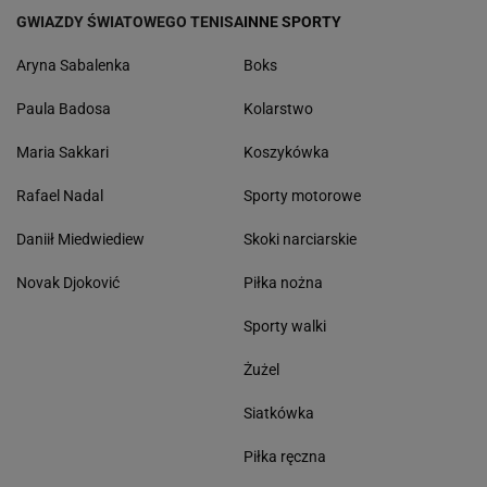
GWIAZDY ŚWIATOWEGO TENISA
INNE SPORTY
Aryna Sabalenka
Boks
Paula Badosa
Kolarstwo
Maria Sakkari
Koszykówka
Rafael Nadal
Sporty motorowe
Daniił Miedwiediew
Skoki narciarskie
Novak Djoković
Piłka nożna
Sporty walki
Żużel
Siatkówka
Piłka ręczna