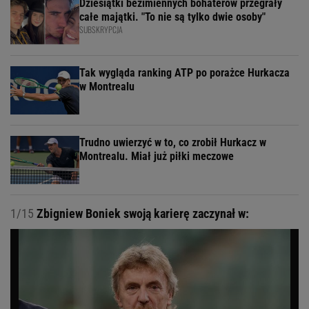
Dziesiątki bezimiennych bohaterów przegrały
całe majątki. "To nie są tylko dwie osoby"
SUBSKRYPCJA
Tak wygląda ranking ATP po porażce Hurkacza
w Montrealu
Trudno uwierzyć w to, co zrobił Hurkacz w
Montrealu. Miał już piłki meczowe
1/15
Zbigniew Boniek swoją karierę zaczynał w: