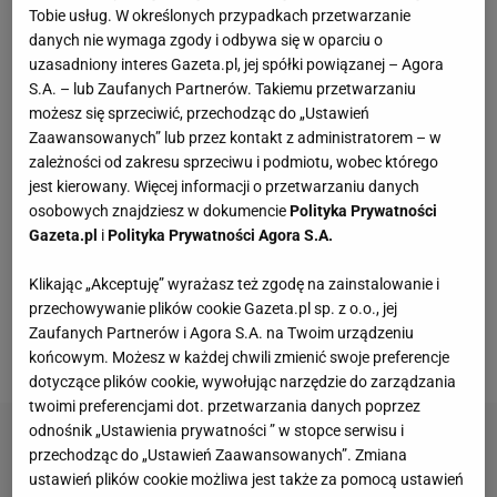
Tobie usług. W określonych przypadkach przetwarzanie
tenisie
pod tym względem jest coraz lepiej, to
danych nie wymaga zgody i odbywa się w oparciu o
różnica i tak jest widoczna.
Kilka miesięcy temu
uzasadniony interes Gazeta.pl, jej spółki powiązanej – Agora
S.A. – lub Zaufanych Partnerów. Takiemu przetwarzaniu
Świątek poruszyła tę kwestię.
- Tenis to jeden z tych
możesz się sprzeciwić, przechodząc do „Ustawień
sportów, w których jest największa równość kobiet i
Zaawansowanych” lub przez kontakt z administratorem – w
mężczyzn, jednak pod względem nagród jest
zależności od zakresu sprzeciwu i podmiotu, wobec którego
jest kierowany. Więcej informacji o przetwarzaniu danych
jeszcze dużo do zrobienia. Wszyscy wykonujemy
osobowych znajdziesz w dokumencie
Polityka Prywatności
taką samą pracę. Są ludzie, którzy otwarcie mówią,
Gazeta.pl
i
Polityka Prywatności Agora S.A.
że tenis męski jest zdecydowanie atrakcyjniejszy,
Klikając „Akceptuję” wyrażasz też zgodę na zainstalowanie i
bardziej fizyczny. W moim odczuciu gra kobiet jest
przechowywanie plików cookie Gazeta.pl sp. z o.o., jej
bardziej wyrównana. Idealnym rozwiązaniem będzie
Zaufanych Partnerów i Agora S.A. na Twoim urządzeniu
wyrównanie warunków dla obu płci - mówiła.
końcowym. Możesz w każdej chwili zmienić swoje preferencje
dotyczące plików cookie, wywołując narzędzie do zarządzania
twoimi preferencjami dot. przetwarzania danych poprzez
odnośnik „Ustawienia prywatności ” w stopce serwisu i
przechodząc do „Ustawień Zaawansowanych”. Zmiana
ustawień plików cookie możliwa jest także za pomocą ustawień