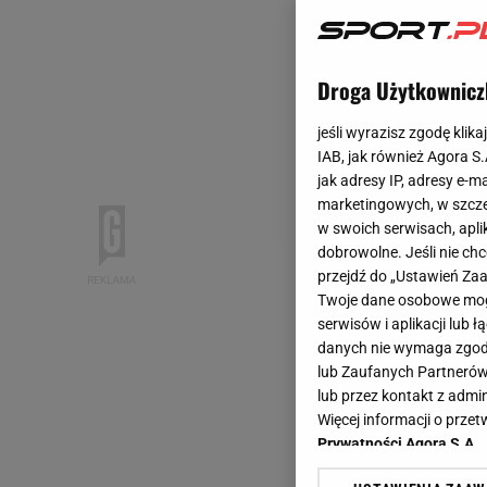
Droga Użytkownicz
jeśli wyrazisz zgodę klika
IAB, jak również Agora S
jak adresy IP, adresy e-m
marketingowych, w szcze
w swoich serwisach, aplik
dobrowolne. Jeśli nie ch
przejdź do „Ustawień Z
Twoje dane osobowe mogą
serwisów i aplikacji lub
danych nie wymaga zgody 
lub Zaufanych Partnerów
lub przez kontakt z admi
Więcej informacji o prz
Prywatności Agora S.A.