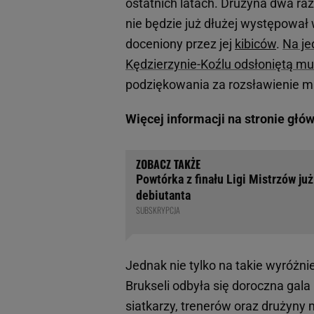
ostatnich latach. Drużyna dwa raz
nie będzie już dłużej występował w
doceniony przez jej
kibiców
.
Na je
Kędzierzynie-Koźlu odsłoniętą mur
podziękowania za rozsławienie m
Więcej informacji na stronie głó
Powtórka z finału Ligi Mistrzów ju
debiutanta
SUBSKRYPCJA
Jednak nie tylko na takie wyróżni
Brukseli odbyła się doroczna gala 
siatkarzy, trenerów oraz drużyny