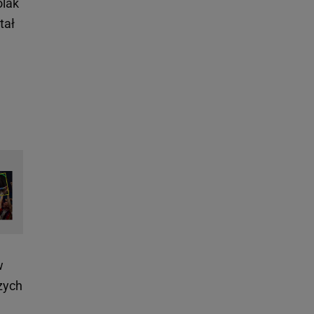
olak
stał
w
szych