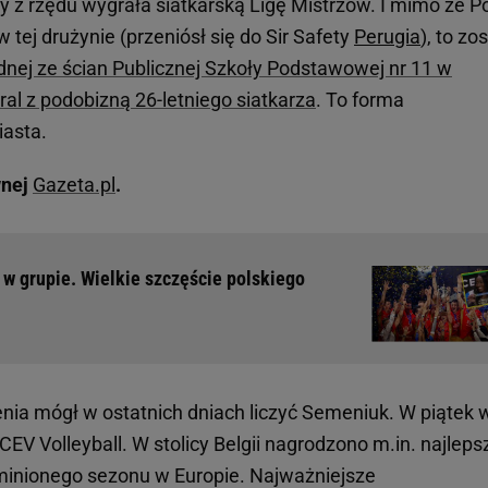
y z rzędu wygrała siatkarską Ligę Mistrzów. I mimo że P
 tej drużynie (przeniósł się do Sir Safety
Perugia
), to zo
dnej ze ścian Publicznej Szkoły Podstawowej nr 11 w
al z podobizną 26-letniego siatkarza
. To forma
iasta.
wnej
Gazeta.pl
.
ż w grupie. Wielkie szczęście polskiego
enia mógł w ostatnich dniach liczyć Semeniuk. W piątek 
CEV Volleyball. W stolicy Belgii nagrodzono m.in. najlep
 minionego sezonu w Europie. Najważniejsze