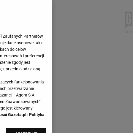
6
] Zaufanych Partnerów
woje dane osobowe takie
likach do celów
teresowań i preferencji
ażenie zgody jest
dę uprzednio udzieloną
yczących funkcjonowania
kach przetwarzanie
ązanej – Agora S.A. –
awień Zaawansowanych”
go jest kierowany.
ości Gazeta.pl
i
Polityka