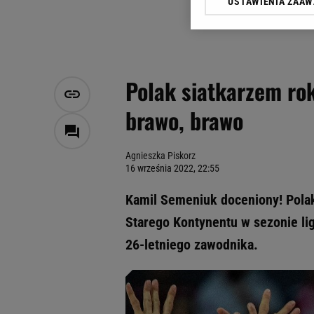
USTAWIENIA ZAA
Klikając „Akceptuję” wyra
Zaufanych Partnerów i A
dotyczące plików cookie,
odnośnik „Ustawienia pr
plików cookie możliwa je
Polak siatkarzem rok
My, nasi Zaufani Partne
brawo, brawo
Użycie dokładnych danych
Przechowywanie informacji
badnie odbiorców i uleps
Agnieszka Piskorz
16 września 2022, 22:55
Kamil Semeniuk doceniony! Pola
Starego Kontynentu w sezonie li
26-letniego zawodnika.