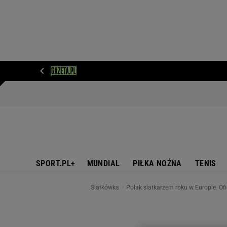
WIADOMOŚCI
NEXT
SPORT
PLOTEK
D
SPORT.PL+
MUNDIAL
PIŁKA NOŻNA
TENIS
Siatkówka
Polak siatkarzem roku w Europie. Ofi