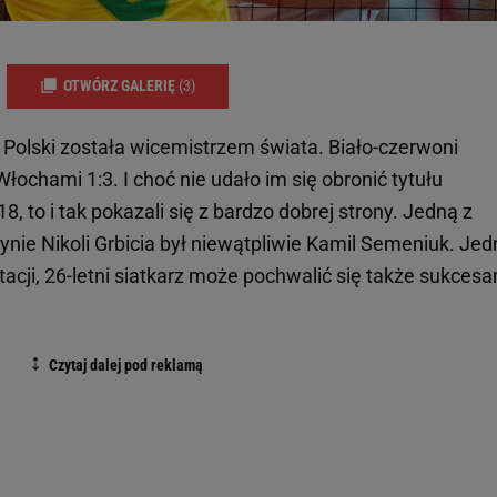
OTWÓRZ GALERIĘ
(3)
 Polski została wicemistrzem świata. Biało-czerwoni
łochami 1:3. I choć nie udało im się obronić tytułu
 to i tak pokazali się z bardzo dobrej strony. Jedną z
ynie Nikoli Grbicia był niewątpliwie Kamil Semeniuk. Je
acji, 26-letni siatkarz może pochwalić się także sukcesa