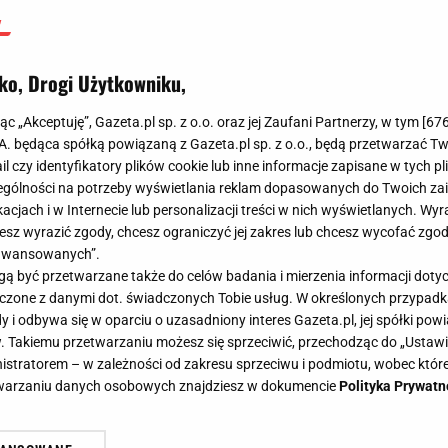
ko, Drogi Użytkowniku,
jąc „Akceptuję”, Gazeta.pl sp. z o.o. oraz jej Zaufani Partnerzy, w tym [
67
.A. będąca spółką powiązaną z Gazeta.pl sp. z o.o., będą przetwarzać T
ail czy identyfikatory plików cookie lub inne informacje zapisane w tych p
gólności na potrzeby wyświetlania reklam dopasowanych do Twoich zain
acjach i w Internecie lub personalizacji treści w nich wyświetlanych. Wyr
cesz wyrazić zgody, chcesz ograniczyć jej zakres lub chcesz wycofać zgo
aawansowanych”.
 być przetwarzane także do celów badania i mierzenia informacji dot
 łączone z danymi dot. świadczonych Tobie usług. W określonych przypad
i odbywa się w oparciu o uzasadniony interes Gazeta.pl, jej spółki powi
. Takiemu przetwarzaniu możesz się sprzeciwić, przechodząc do „Ust
nistratorem – w zależności od zakresu sprzeciwu i podmiotu, wobec które
etwarzaniu danych osobowych znajdziesz w dokumencie
Polityka Prywatn