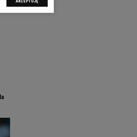
AKCEPTUJĘ
l sp. z o.o., jej
ić swoje preferencje
arzania danych poprzez
ych”. Zmiana ustawień
ach:
 celów identyfikacji.
omiar reklam i treści,
la