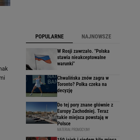
POPULARNE
NAJNOWSZE
W Rosji zawrzało. "Polska
stawia nieakceptowalne
warunki"
dnak
mi
Chwalińska znów zagra w
Toronto? Polka czeka na
decyzję
Do tej pory znane głównie z
Europy Zachodniej. Teraz
takie miejsca powstają w
Polsce
MATERIAŁ PROMOCYJNY
150 jajek i siedem kilo mięsa