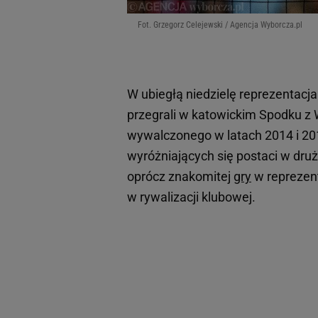
Fot. Grzegorz Celejewski / Agencja Wyborcza.pl
W ubiegłą niedzielę reprezentacja
przegrali w katowickim Spodku z W
wywalczonego w latach 2014 i 2018,
wyróżniających się postaci w druż
oprócz znakomitej
gry
w reprezent
w rywalizacji klubowej.