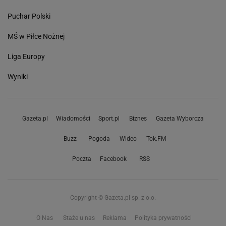
Puchar Polski
MŚ w Piłce Nożnej
Liga Europy
Wyniki
Gazeta.pl
Wiadomości
Sport.pl
Biznes
Gazeta Wyborcza
Buzz
Pogoda
Wideo
Tok.FM
Poczta
Facebook
RSS
Copyright © Gazeta.pl sp. z o.o.
O Nas
Staże u nas
Reklama
Polityka prywatności