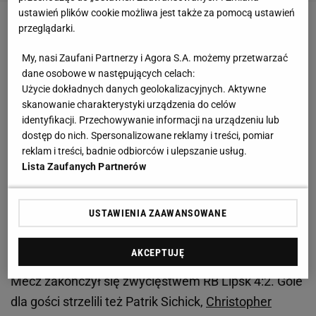
ustawień plików cookie możliwa jest także za pomocą ustawień
przeglądarki.
Zobacz wideo
Bundesliga. Bayern - Fortuna 5:0.
Drugi gol Lewandowskiego [ELEVEN SPORTS]
My, nasi Zaufani Partnerzy i Agora S.A. możemy przetwarzać
dane osobowe w następujących celach:
Użycie dokładnych danych geolokalizacyjnych. Aktywne
Niemiec pewnie trafił do siatki, zdobywając 25.
skanowanie charakterystyki urządzenia do celów
bramkę w tym sezonie w lidze.
Werner
traci cztery
identyfikacji. Przechowywanie informacji na urządzeniu lub
gole do prowadzącego w klasyfikacji najlepszych
dostęp do nich. Spersonalizowane reklamy i treści, pomiar
reklam i treści, badnie odbiorców i ulepszanie usług.
strzelców -
Roberta Lewandowskiego
. Asysta
Lista Zaufanych Partnerów
Gulacsiego jest pierwszą, jaką w obecnym sezonie
Bundesligi zanotował bramkarz.
USTAWIENIA ZAAWANSOWANE
AKCEPTUJĘ
Mecz zakończył się zwycięstwem RB Lipsk 4:2. Gole
dla gości strzelili też Patrik Sichick,
Christopher