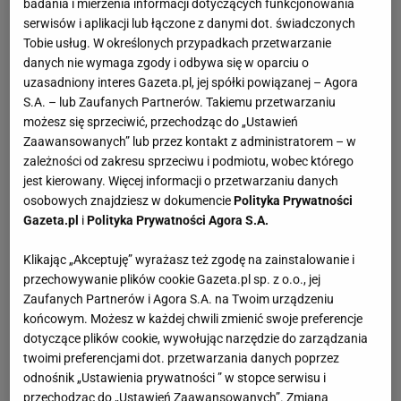
badania i mierzenia informacji dotyczących funkcjonowania
serwisów i aplikacji lub łączone z danymi dot. świadczonych
Tobie usług. W określonych przypadkach przetwarzanie
danych nie wymaga zgody i odbywa się w oparciu o
uzasadniony interes Gazeta.pl, jej spółki powiązanej – Agora
S.A. – lub Zaufanych Partnerów. Takiemu przetwarzaniu
możesz się sprzeciwić, przechodząc do „Ustawień
Zaawansowanych” lub przez kontakt z administratorem – w
zależności od zakresu sprzeciwu i podmiotu, wobec którego
jest kierowany. Więcej informacji o przetwarzaniu danych
osobowych znajdziesz w dokumencie
Polityka Prywatności
Gazeta.pl
i
Polityka Prywatności Agora S.A.
Klikając „Akceptuję” wyrażasz też zgodę na zainstalowanie i
przechowywanie plików cookie Gazeta.pl sp. z o.o., jej
Zaufanych Partnerów i Agora S.A. na Twoim urządzeniu
końcowym. Możesz w każdej chwili zmienić swoje preferencje
dotyczące plików cookie, wywołując narzędzie do zarządzania
twoimi preferencjami dot. przetwarzania danych poprzez
odnośnik „Ustawienia prywatności ” w stopce serwisu i
przechodząc do „Ustawień Zaawansowanych”. Zmiana