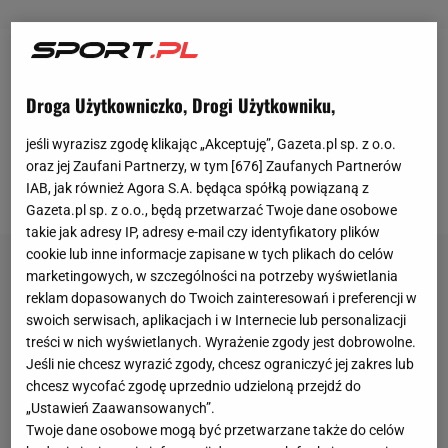
Była 50. minuta poniedziałkowego meczu
FC Koeln
z
RB Lipsk
, gdy kontratak gości rozpoczął bramkarz -
Droga Użytkowniczko, Drogi Użytkowniku,
Peter Gulacsi. Węgier popisał się kapitalnym, długim
jeśli wyrazisz zgodę klikając „Akceptuję”, Gazeta.pl sp. z o.o.
podaniem, dzięki któremu w sytuacji sam na sam z
oraz jej Zaufani Partnerzy, w tym [
676
] Zaufanych Partnerów
golkiperem przeciwników znalazł się
Timo Werner
.
IAB, jak również Agora S.A. będąca spółką powiązaną z
Gazeta.pl sp. z o.o., będą przetwarzać Twoje dane osobowe
takie jak adresy IP, adresy e-mail czy identyfikatory plików
cookie lub inne informacje zapisane w tych plikach do celów
marketingowych, w szczególności na potrzeby wyświetlania
reklam dopasowanych do Twoich zainteresowań i preferencji w
swoich serwisach, aplikacjach i w Internecie lub personalizacji
treści w nich wyświetlanych. Wyrażenie zgody jest dobrowolne.
Jeśli nie chcesz wyrazić zgody, chcesz ograniczyć jej zakres lub
chcesz wycofać zgodę uprzednio udzieloną przejdź do
„Ustawień Zaawansowanych”.
Twoje dane osobowe mogą być przetwarzane także do celów