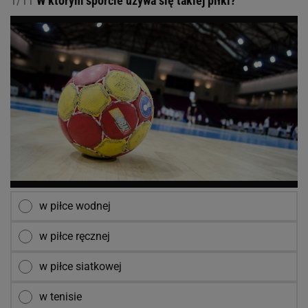
1/11
W którym sporcie używa się takiej piłki?
w piłce wodnej
w piłce ręcznej
w piłce siatkowej
w tenisie