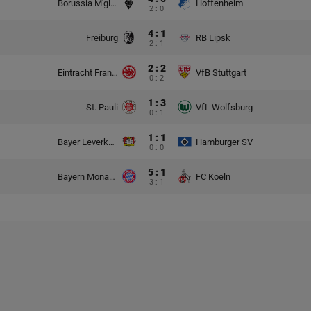
Borussia M'gladbach
Hoffenheim
2 : 0
4 : 1
Freiburg
RB Lipsk
2 : 1
2 : 2
Eintracht Frankfurt
VfB Stuttgart
0 : 2
1 : 3
St. Pauli
VfL Wolfsburg
0 : 1
1 : 1
Bayer Leverkusen
Hamburger SV
0 : 0
5 : 1
Bayern Monachium
FC Koeln
3 : 1