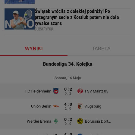
Świątek wróciła z dalekiej podróży! Po
przegranym secie z Kostiuk potem nie dała
rywalce szans
SUBSKRYPCJA
WYNIKI
TABELA
Bundesliga 34. Kolejka
Sobota, 16 Maja
0 : 2
FC Heidenheim
FSV Mainz 05
0 : 2
4 : 0
Union Berlin
Augsburg
2 : 0
0 : 2
Werder Brema
Borussia Dortmund
0 : 0
4 : 0