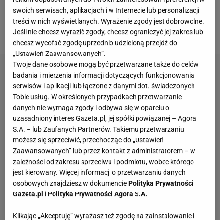
Swoboda
, potem z bardzo dobrej strony w
swoich serwisach, aplikacjach i w Internecie lub personalizacji
eliminacjach pokazała się
Pia Skrzyszowska
. Na
treści w nich wyświetlanych. Wyrażenie zgody jest dobrowolne.
sukces liczyła również męska sztafeta 4x400 m.
Jeśli nie chcesz wyrazić zgody, chcesz ograniczyć jej zakres lub
chcesz wycofać zgodę uprzednio udzieloną przejdź do
„Ustawień Zaawansowanych”.
Twoje dane osobowe mogą być przetwarzane także do celów
badania i mierzenia informacji dotyczących funkcjonowania
serwisów i aplikacji lub łączone z danymi dot. świadczonych
Tobie usług. W określonych przypadkach przetwarzanie
danych nie wymaga zgody i odbywa się w oparciu o
uzasadniony interes Gazeta.pl, jej spółki powiązanej – Agora
S.A. – lub Zaufanych Partnerów. Takiemu przetwarzaniu
możesz się sprzeciwić, przechodząc do „Ustawień
Zaawansowanych” lub przez kontakt z administratorem – w
zależności od zakresu sprzeciwu i podmiotu, wobec którego
jest kierowany. Więcej informacji o przetwarzaniu danych
osobowych znajdziesz w dokumencie
Polityka Prywatności
Gazeta.pl
i
Polityka Prywatności Agora S.A.
Klikając „Akceptuję” wyrażasz też zgodę na zainstalowanie i