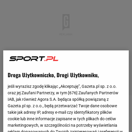
Droga Użytkowniczko, Drogi Użytkowniku,
jeśli wyrazisz zgodę klikając „Akceptuję”, Gazeta.pl sp. z o.o.
oraz jej Zaufani Partnerzy, w tym [
676
] Zaufanych Partnerów
IAB, jak również Agora S.A. będąca spółką powiązaną z
Gazeta.pl sp. z o.o., będą przetwarzać Twoje dane osobowe
Niedziela jest ostatnim dniem halowych mistrzostw
takie jak adresy IP, adresy e-mail czy identyfikatory plików
świata w Glasgow. Pierwszy i jak na razie jedyny
cookie lub inne informacje zapisane w tych plikach do celów
medal dla Polski zdobyła w biegu na 60 m
Ewa
marketingowych, w szczególności na potrzeby wyświetlania
reklam dopasowanych do Twoich zainteresowań i preferencji w