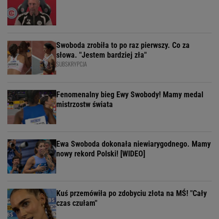
Swoboda zrobiła to po raz pierwszy. Co za
słowa. "Jestem bardziej zła"
SUBSKRYPCJA
Fenomenalny bieg Ewy Swobody! Mamy medal
mistrzostw świata
Ewa Swoboda dokonała niewiarygodnego. Mamy
nowy rekord Polski! [WIDEO]
Kuś przemówiła po zdobyciu złota na MŚ! "Cały
czas czułam"