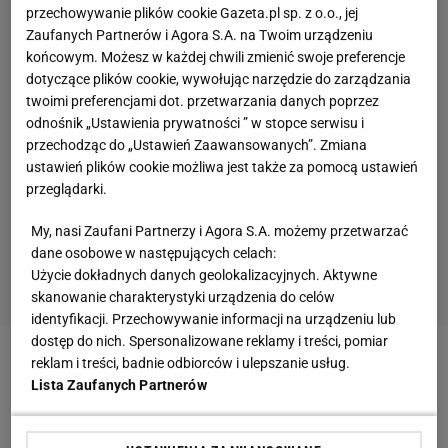
przechowywanie plików cookie Gazeta.pl sp. z o.o., jej
Zaufanych Partnerów i Agora S.A. na Twoim urządzeniu
końcowym. Możesz w każdej chwili zmienić swoje preferencje
dotyczące plików cookie, wywołując narzędzie do zarządzania
twoimi preferencjami dot. przetwarzania danych poprzez
odnośnik „Ustawienia prywatności ” w stopce serwisu i
przechodząc do „Ustawień Zaawansowanych”. Zmiana
ustawień plików cookie możliwa jest także za pomocą ustawień
przeglądarki.
My, nasi Zaufani Partnerzy i Agora S.A. możemy przetwarzać
dane osobowe w następujących celach:
Użycie dokładnych danych geolokalizacyjnych. Aktywne
skanowanie charakterystyki urządzenia do celów
identyfikacji. Przechowywanie informacji na urządzeniu lub
dostęp do nich. Spersonalizowane reklamy i treści, pomiar
reklam i treści, badnie odbiorców i ulepszanie usług.
Zobacz wideo
Każdy piłkarz jest człowiekiem. "Ból
Lista Zaufanych Partnerów
brzucha towarzyszył mi przez całą karierę"