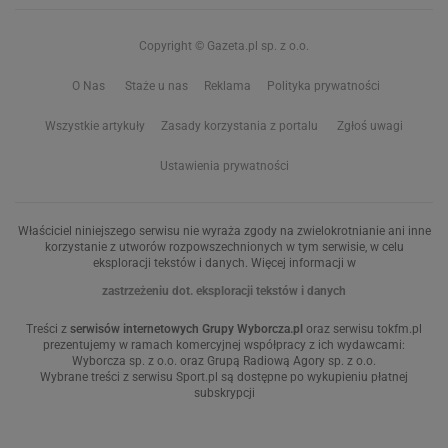
Copyright © Gazeta.pl sp. z o.o.
O Nas
Staże u nas
Reklama
Polityka prywatności
Wszystkie artykuły
Zasady korzystania z portalu
Zgłoś uwagi
Ustawienia prywatności
Właściciel niniejszego serwisu nie wyraża zgody na zwielokrotnianie ani inne
korzystanie z utworów rozpowszechnionych w tym serwisie, w celu
eksploracji tekstów i danych. Więcej informacji w
zastrzeżeniu dot. eksploracji tekstów i danych
Treści z
serwisów internetowych Grupy Wyborcza.pl
oraz serwisu tokfm.pl
prezentujemy w ramach komercyjnej współpracy z ich wydawcami:
Wyborcza sp. z o.o. oraz Grupą Radiową Agory sp. z o.o.
Wybrane treści z serwisu Sport.pl są dostępne po wykupieniu płatnej
subskrypcji