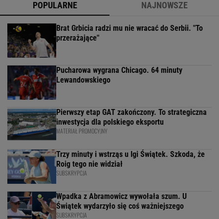
POPULARNE
NAJNOWSZE
Brat Grbicia radzi mu nie wracać do Serbii. "To
przerażające"
Pucharowa wygrana Chicago. 64 minuty
Lewandowskiego
Pierwszy etap GAT zakończony. To strategiczna
inwestycja dla polskiego eksportu
MATERIAŁ PROMOCYJNY
Trzy minuty i wstrząs u Igi Świątek. Szkoda, że
Roig tego nie widział
SUBSKRYPCJA
Wpadka z Abramowicz wywołała szum. U
Świątek wydarzyło się coś ważniejszego
SUBSKRYPCJA