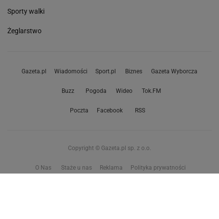
Sporty walki
Żeglarstwo
Gazeta.pl
Wiadomości
Sport.pl
Biznes
Gazeta Wyborcza
Buzz
Pogoda
Wideo
Tok.FM
Poczta
Facebook
RSS
Copyright © Gazeta.pl sp. z o.o.
O Nas
Staże u nas
Reklama
Polityka prywatności
Wszystkie artykuły
Zasady korzystania z portalu
Zgłoś uwagi
Ustawienia prywatności