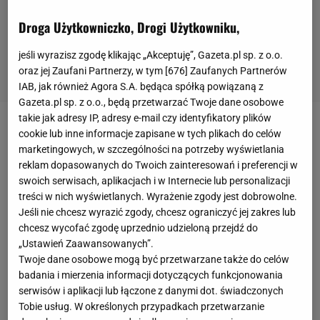
Droga Użytkowniczko, Drogi Użytkowniku,
jeśli wyrazisz zgodę klikając „Akceptuję”, Gazeta.pl sp. z o.o.
oraz jej Zaufani Partnerzy, w tym [
676
] Zaufanych Partnerów
IAB, jak również Agora S.A. będąca spółką powiązaną z
Gazeta.pl sp. z o.o., będą przetwarzać Twoje dane osobowe
takie jak adresy IP, adresy e-mail czy identyfikatory plików
Daria Kliszyna, która podczas lekkoatletycznych
cookie lub inne informacje zapisane w tych plikach do celów
marketingowych, w szczególności na potrzeby wyświetlania
mistrzostw świata w 2017 roku sięgnęła po srebrny
reklam dopasowanych do Twoich zainteresowań i preferencji w
medal w
skoku w dal
, udzieliła wywiadu rosyjskiemu
swoich serwisach, aplikacjach i w Internecie lub personalizacji
portalowi Sports.ru. Zawodniczka, która mieszka
treści w nich wyświetlanych. Wyrażenie zgody jest dobrowolne.
Jeśli nie chcesz wyrazić zgody, chcesz ograniczyć jej zakres lub
obecnie w Atlancie, przyznała, że odrzuciła ofertę
chcesz wycofać zgodę uprzednio udzieloną przejdź do
złożoną w internecie przez anonimowego
„Ustawień Zaawansowanych”.
mężczyznę.
Twoje dane osobowe mogą być przetwarzane także do celów
badania i mierzenia informacji dotyczących funkcjonowania
serwisów i aplikacji lub łączone z danymi dot. świadczonych
Tobie usług. W określonych przypadkach przetwarzanie