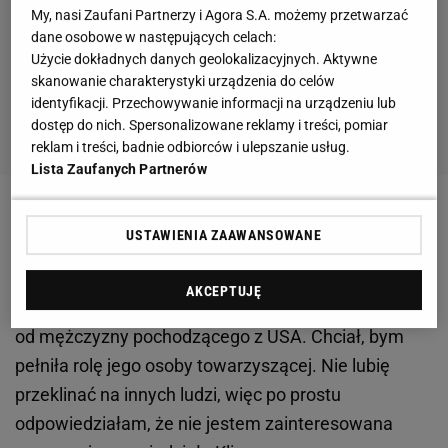
My, nasi Zaufani Partnerzy i Agora S.A. możemy przetwarzać
dane osobowe w następujących celach:
Użycie dokładnych danych geolokalizacyjnych. Aktywne
skanowanie charakterystyki urządzenia do celów
identyfikacji. Przechowywanie informacji na urządzeniu lub
dostęp do nich. Spersonalizowane reklamy i treści, pomiar
reklam i treści, badnie odbiorców i ulepszanie usług.
Lista Zaufanych Partnerów
Zobacz wideo
Piotr Lisek opowiada, co zyskał dzięki
USTAWIENIA ZAAWANSOWANE
odpoczynkowi od treningów
AKCEPTUJĘ
- Otrzymałam prywatną wiadomość na Instagramie
od mężczyzny pochodzącego z USA. Chciał, bym
pełniła rolę jego osoby towarzyszącej. Nie lubię
przeklinać na innych ludzi, więc po prostu
odpowiedziałam, że nie jestem zainteresowana