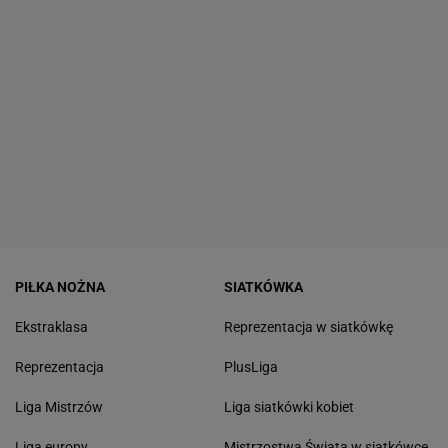
PIŁKA NOŻNA
SIATKÓWKA
Ekstraklasa
Reprezentacja w siatkówkę
Reprezentacja
PlusLiga
Liga Mistrzów
Liga siatkówki kobiet
Liga europy
Mistrzostwa Świata w siatkówce