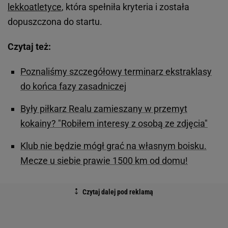
lekkoatletyce
, która spełniła kryteria i została
dopuszczona do startu.
Czytaj też:
Poznaliśmy szczegółowy terminarz ekstraklasy
do końca fazy zasadniczej
Były piłkarz Realu zamieszany w przemyt
kokainy? "Robiłem interesy z osobą ze zdjęcia"
Klub nie będzie mógł grać na własnym boisku.
Mecze u siebie prawie 1500 km od domu!