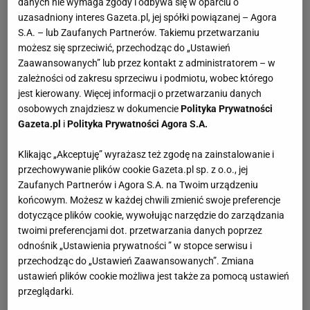
danych nie wymaga zgody i odbywa się w oparciu o
uzasadniony interes Gazeta.pl, jej spółki powiązanej – Agora
S.A. – lub Zaufanych Partnerów. Takiemu przetwarzaniu
możesz się sprzeciwić, przechodząc do „Ustawień
Zaawansowanych” lub przez kontakt z administratorem – w
zależności od zakresu sprzeciwu i podmiotu, wobec którego
jest kierowany. Więcej informacji o przetwarzaniu danych
osobowych znajdziesz w dokumencie
Polityka Prywatności
Gazeta.pl
i
Polityka Prywatności Agora S.A.
Klikając „Akceptuję” wyrażasz też zgodę na zainstalowanie i
przechowywanie plików cookie Gazeta.pl sp. z o.o., jej
Zaufanych Partnerów i Agora S.A. na Twoim urządzeniu
końcowym. Możesz w każdej chwili zmienić swoje preferencje
dotyczące plików cookie, wywołując narzędzie do zarządzania
twoimi preferencjami dot. przetwarzania danych poprzez
odnośnik „Ustawienia prywatności ” w stopce serwisu i
przechodząc do „Ustawień Zaawansowanych”. Zmiana
ustawień plików cookie możliwa jest także za pomocą ustawień
przeglądarki.