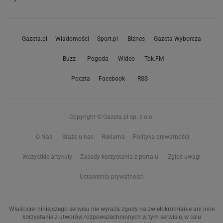
Gazeta.pl
Wiadomości
Sport.pl
Biznes
Gazeta Wyborcza
Buzz
Pogoda
Wideo
Tok.FM
Poczta
Facebook
RSS
Copyright © Gazeta.pl sp. z o.o.
O Nas
Staże u nas
Reklama
Polityka prywatności
Wszystkie artykuły
Zasady korzystania z portalu
Zgłoś uwagi
Ustawienia prywatności
Właściciel niniejszego serwisu nie wyraża zgody na zwielokrotnianie ani inne
korzystanie z utworów rozpowszechnionych w tym serwisie, w celu