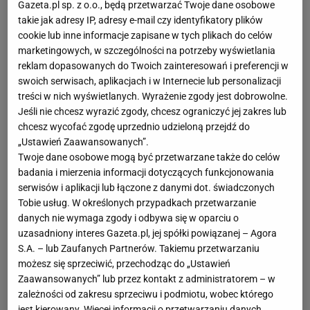
Gazeta.pl sp. z o.o., będą przetwarzać Twoje dane osobowe
w barwach reprezentacji Polski. Mimo że
takie jak adresy IP, adresy e-mail czy identyfikatory plików
odpadliśmy z
Euro 2024
już po porażkach z Holandią
cookie lub inne informacje zapisane w tych plikach do celów
oraz Austrią, to do jego formy nikt nie mógł się
marketingowych, w szczególności na potrzeby wyświetlania
reklam dopasowanych do Twoich zainteresowań i preferencji w
przyczepić. Nieraz ratował zespół przed utratą gola,
swoich serwisach, aplikacjach i w Internecie lub personalizacji
a jego interwencja w pierwszym meczu po strzale
treści w nich wyświetlanych. Wyrażenie zgody jest dobrowolne.
Virgila van Dijka śmiało może kandydować do
Jeśli nie chcesz wyrazić zgody, chcesz ograniczyć jej zakres lub
chcesz wycofać zgodę uprzednio udzieloną przejdź do
najlepszej podczas całego wydarzenia. Sam od
„Ustawień Zaawansowanych”.
dłuższego czasu zapowiadał jednak, że po turnieju
Twoje dane osobowe mogą być przetwarzane także do celów
w Niemczech zakończy reprezentacyjną karierę.
badania i mierzenia informacji dotyczących funkcjonowania
serwisów i aplikacji lub łączone z danymi dot. świadczonych
Tobie usług. W określonych przypadkach przetwarzanie
danych nie wymaga zgody i odbywa się w oparciu o
uzasadniony interes Gazeta.pl, jej spółki powiązanej – Agora
S.A. – lub Zaufanych Partnerów. Takiemu przetwarzaniu
możesz się sprzeciwić, przechodząc do „Ustawień
Zaawansowanych” lub przez kontakt z administratorem – w
zależności od zakresu sprzeciwu i podmiotu, wobec którego
jest kierowany. Więcej informacji o przetwarzaniu danych