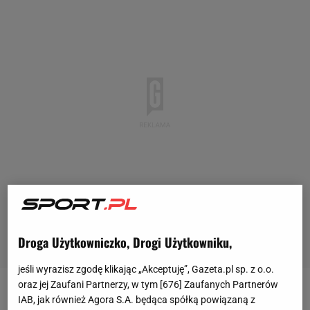
Droga Użytkowniczko, Drogi Użytkowniku,
jeśli wyrazisz zgodę klikając „Akceptuję”, Gazeta.pl sp. z o.o.
oraz jej Zaufani Partnerzy, w tym [
676
] Zaufanych Partnerów
Wojciech Szczęsny ma za sobą kolejny udany turniej
IAB, jak również Agora S.A. będąca spółką powiązaną z