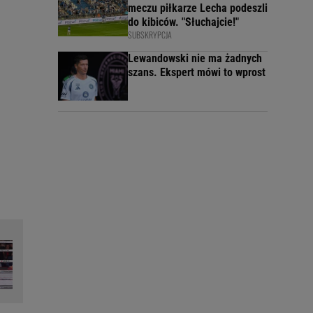
meczu piłkarze Lecha podeszli
do kibiców. "Słuchajcie!"
SUBSKRYPCJA
Lewandowski nie ma żadnych
szans. Ekspert mówi to wprost