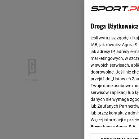
Droga Użytkownicz
jeśli wyrazisz zgodę klika
IAB, jak również Agora S
jak adresy IP, adresy e-m
marketingowych, w szcze
w swoich serwisach, aplik
dobrowolne. Jeśli nie ch
przejdź do „Ustawień Z
Twoje dane osobowe mogą
serwisów i aplikacji lub
danych nie wymaga zgody 
lub Zaufanych Partnerów
lub przez kontakt z admi
Więcej informacji o prz
Prywatności Agora S.A.