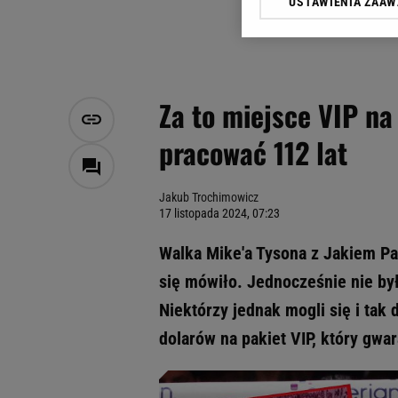
USTAWIENIA ZAA
Klikając „Akceptuję” wyra
Zaufanych Partnerów i A
dotyczące plików cookie,
odnośnik „Ustawienia pr
plików cookie możliwa je
Za to miejsce VIP na
My, nasi Zaufani Partne
pracować 112 lat
Użycie dokładnych danych
Przechowywanie informacji
badnie odbiorców i uleps
Jakub Trochimowicz
17 listopada 2024, 07:23
Walka Mike'a Tysona z Jakiem P
się mówiło. Jednocześnie nie b
Niektórzy jednak mogli się i tak
dolarów na pakiet VIP, który gwar