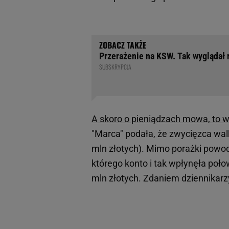
Przerażenie na KSW. Tak wyglądał m
SUBSKRYPCJA
A skoro o pieniądzach mowa, to wi
"Marca" podała, że zwycięzca walk
mln złotych). Mimo porażki powod
którego konto i tak wpłynęła poło
mln złotych. Zdaniem dziennikarz