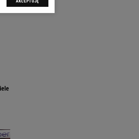
AKCEPTUJĘ
l sp. z o.o., jej
ić swoje preferencje
arzania danych poprzez
ych”. Zmiana ustawień
ach:
 celów identyfikacji.
omiar reklam i treści,
iele