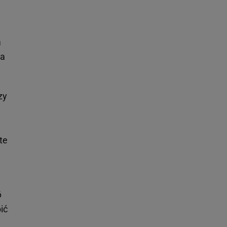
a
wa
zy
te
6
ić