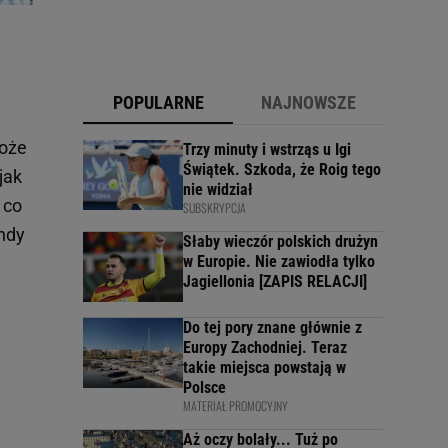
POPULARNE
NAJNOWSZE
może
Trzy minuty i wstrząs u Igi
Świątek. Szkoda, że Roig tego
jak
nie widział
 co
SUBSKRYPCJA
undy
Słaby wieczór polskich drużyn
w Europie. Nie zawiodła tylko
Jagiellonia [ZAPIS RELACJI]
Do tej pory znane głównie z
Europy Zachodniej. Teraz
takie miejsca powstają w
Polsce
MATERIAŁ PROMOCYJNY
Aż oczy bolały... Tuż po