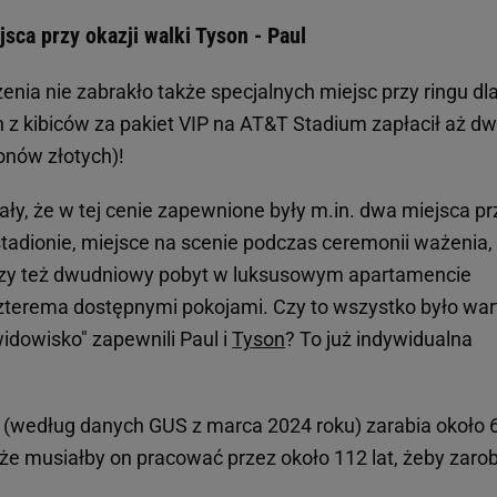
sca przy okazji walki Tyson - Paul
nia nie zabrakło także specjalnych miejsc przy ringu dl
n z kibiców za pakiet VIP na AT&T Stadium zapłacił aż d
onów złotych)!
, że w tej cenie zapewnione były m.in. dwa miejsca pr
tadionie, miejsce na scenie podczas ceremonii ważenia,
czy też dwudniowy pobyt w luksusowym apartamencie
zterema dostępnymi pokojami. Czy to wszystko było war
"widowisko" zapewnili Paul i
Tyson
? To już indywidualna
k (według danych GUS z marca 2024 roku) zarabia około 
 że musiałby on pracować przez około 112 lat, żeby zarob