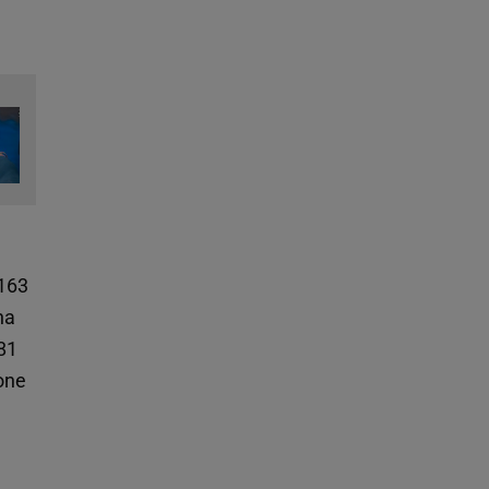
 163
na
81
one