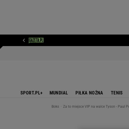
WIADOMOŚCI
NEXT
SPORT
PLOTEK
D
SPORT.PL+
MUNDIAL
PIŁKA NOŻNA
TENIS
Boks
Za to miejsce VIP na walce Tyson - Paul 