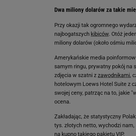
Dwa miliony dolarów za takie miej
Przy okazji tak ogromnego wydarze
najbogatszych
kibiców
. Otóż jede
miliony dolarów (około ośmiu mili
Amerykańskie media poinformowały
samym ringu, prywatny pokój na s
zdjęcia w szatni z
zawodnikami
, 
hotelowym Loews Hotel Suite z c
swojej ceny, patrząc na to, jakie 
ocena.
Zakładając, że statystyczny Pola
tys. złotych netto, wychodzi nam,
na kupno takiego pakietu VIP.