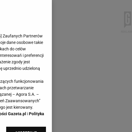
6
] Zaufanych Partnerów
woje dane osobowe takie
likach do celów
teresowań i preferencji
ażenie zgody jest
dę uprzednio udzieloną
yczących funkcjonowania
kach przetwarzanie
ązanej – Agora S.A. –
awień Zaawansowanych”
go jest kierowany.
ości Gazeta.pl
i
Polityka