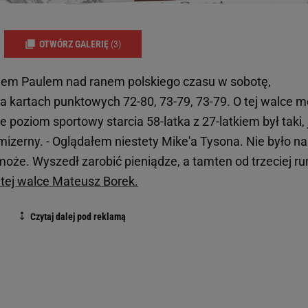
OTWÓRZ GALERIĘ
(3)
kiem Paulem nad ranem polskiego czasu w sobotę,
na kartach punktowych 72-80, 73-79, 73-79. O tej walce 
le poziom sportowy starcia 58-latka z 27-latkiem był taki, 
izerny. - Oglądałem niestety Mike'a Tysona. Nie było na
 może. Wyszedł zarobić pieniądze, a tamten od trzeciej r
 tej walce Mateusz Borek.