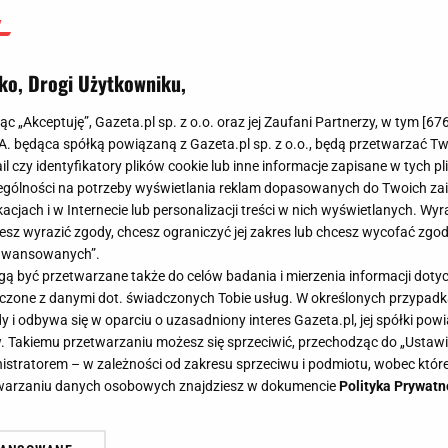
ko, Drogi Użytkowniku,
jąc „Akceptuję”, Gazeta.pl sp. z o.o. oraz jej Zaufani Partnerzy, w tym [
67
.A. będąca spółką powiązaną z Gazeta.pl sp. z o.o., będą przetwarzać T
ail czy identyfikatory plików cookie lub inne informacje zapisane w tych p
gólności na potrzeby wyświetlania reklam dopasowanych do Twoich zain
acjach i w Internecie lub personalizacji treści w nich wyświetlanych. Wyr
cesz wyrazić zgody, chcesz ograniczyć jej zakres lub chcesz wycofać zgo
aawansowanych”.
 być przetwarzane także do celów badania i mierzenia informacji dot
 łączone z danymi dot. świadczonych Tobie usług. W określonych przypad
i odbywa się w oparciu o uzasadniony interes Gazeta.pl, jej spółki powi
. Takiemu przetwarzaniu możesz się sprzeciwić, przechodząc do „Ust
nistratorem – w zależności od zakresu sprzeciwu i podmiotu, wobec które
etwarzaniu danych osobowych znajdziesz w dokumencie
Polityka Prywatn