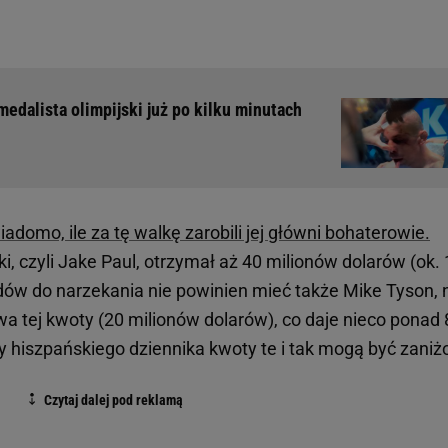
edalista olimpijski już po kilku minutach
adomo, ile za tę walkę zarobili jej główni bohaterowie.
i, czyli Jake Paul, otrzymał aż 40 milionów dolarów (ok.
ów do narzekania nie powinien mieć także Mike Tyson, 
wa tej kwoty (20 milionów dolarów), co daje nieco ponad 
y hiszpańskiego dziennika kwoty te i tak mogą być zaniż