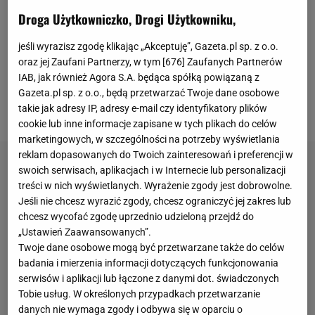
250 w Marsylii, gdzie broni tytułu. Jest najwyżej
Droga Użytkowniczko, Drogi Użytkowniku,
rozstawionym zawodnikiem i w I rundzie otrzymał
jeśli wyrazisz zgodę klikając „Akceptuję”, Gazeta.pl sp. z o.o.
wolny los.
W związku z tym rywalizację rozpoczął od
oraz jej Zaufani Partnerzy, w tym [
676
] Zaufanych Partnerów
1/8 finału, gdzie bez większych problemów
IAB, jak również Agora S.A. będąca spółką powiązaną z
rozprawił się z Aleksandrem Szewczenko 6:1, 6:4
. W
Gazeta.pl sp. z o.o., będą przetwarzać Twoje dane osobowe
takie jak adresy IP, adresy e-mail czy identyfikatory plików
piątkowe popołudnie czekało go kolejne wyzwanie.
cookie lub inne informacje zapisane w tych plikach do celów
marketingowych, w szczególności na potrzeby wyświetlania
reklam dopasowanych do Twoich zainteresowań i preferencji w
swoich serwisach, aplikacjach i w Internecie lub personalizacji
treści w nich wyświetlanych. Wyrażenie zgody jest dobrowolne.
Jeśli nie chcesz wyrazić zgody, chcesz ograniczyć jej zakres lub
chcesz wycofać zgodę uprzednio udzieloną przejdź do
„Ustawień Zaawansowanych”.
Twoje dane osobowe mogą być przetwarzane także do celów
badania i mierzenia informacji dotyczących funkcjonowania
serwisów i aplikacji lub łączone z danymi dot. świadczonych
Tobie usług. W określonych przypadkach przetwarzanie
danych nie wymaga zgody i odbywa się w oparciu o