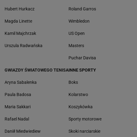
Hubert Hurkacz
Roland Garros
Magda Linette
Wimbledon
Kamil Majchrzak
US Open
Urszula Radwańska
Masters
Puchar Davisa
GWIAZDY ŚWIATOWEGO TENISA
INNE SPORTY
Aryna Sabalenka
Boks
Paula Badosa
Kolarstwo
Maria Sakkari
Koszykówka
Rafael Nadal
Sporty motorowe
Daniił Miedwiediew
Skoki narciarskie