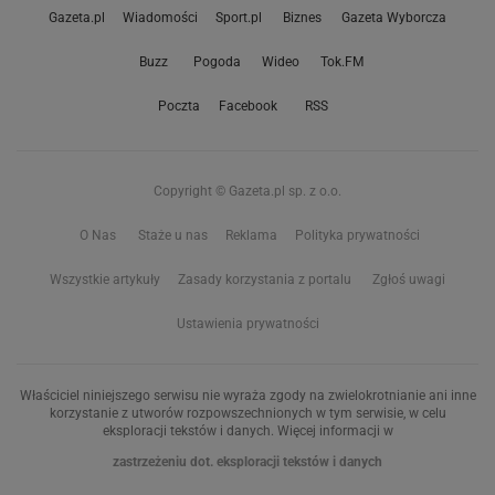
Gazeta.pl
Wiadomości
Sport.pl
Biznes
Gazeta Wyborcza
Buzz
Pogoda
Wideo
Tok.FM
Poczta
Facebook
RSS
Copyright © Gazeta.pl sp. z o.o.
O Nas
Staże u nas
Reklama
Polityka prywatności
Wszystkie artykuły
Zasady korzystania z portalu
Zgłoś uwagi
Ustawienia prywatności
Właściciel niniejszego serwisu nie wyraża zgody na zwielokrotnianie ani inne
korzystanie z utworów rozpowszechnionych w tym serwisie, w celu
eksploracji tekstów i danych. Więcej informacji w
zastrzeżeniu dot. eksploracji tekstów i danych