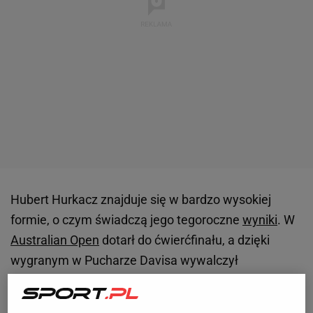
Hubert Hurkacz znajduje się w bardzo wysokiej
formie, o czym świadczą jego tegoroczne
wyniki
. W
Australian Open
dotarł do ćwierćfinału, a dzięki
wygranym w Pucharze Davisa wywalczył
kwalifikację olimpijską. Nie ma jednak czasu na
odpoczynek i już w tym tygodniu przystąpił do ATP