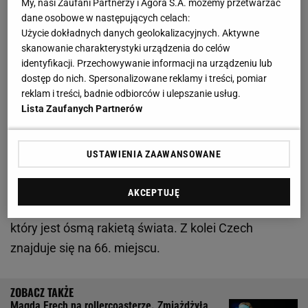
My, nasi Zaufani Partnerzy i Agora S.A. możemy przetwarzać
Zobacz wideo
Hubert Hurkacz zbliża się do perfekcji.
dane osobowe w następujących celach:
"Czołowa trójka na świecie"
Użycie dokładnych danych geolokalizacyjnych. Aktywne
skanowanie charakterystyki urządzenia do celów
identyfikacji. Przechowywanie informacji na urządzeniu lub
Ekspresowy pierwszy set. Tenisiści serwowali jak
dostęp do nich. Spersonalizowane reklamy i treści, pomiar
natchnieni, ale to Hurkacz był górą
reklam i treści, badnie odbiorców i ulepszanie usług.
Lista Zaufanych Partnerów
Tego dnia Hurkacz rozegrał spotkanie
ćwierćfinałowe, a jego rywalem był Tomas Machac.
USTAWIENIA ZAAWANSOWANE
Jak dotąd obaj panowie nie mieli okazji rywalizować
ze sobą, ale mimo to faworyt starcia był jeden, na co
AKCEPTUJĘ
wskazywał m.in. ranking ATP. To rzecz jasna Polak,
który jest ósmą rakietą świata. Z kolei Czech
znajduje się na 66. miejscu.
Magda Fręch na rollercoasterze. Zmiażdżyła