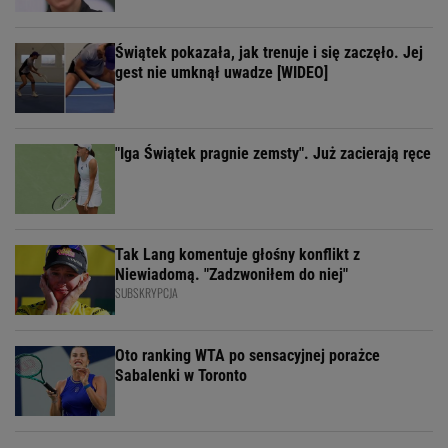
Świątek pokazała, jak trenuje i się zaczęło. Jej
gest nie umknął uwadze [WIDEO]
"Iga Świątek pragnie zemsty". Już zacierają ręce
Tak Lang komentuje głośny konflikt z
Niewiadomą. "Zadzwoniłem do niej"
SUBSKRYPCJA
Oto ranking WTA po sensacyjnej porażce
Sabalenki w Toronto