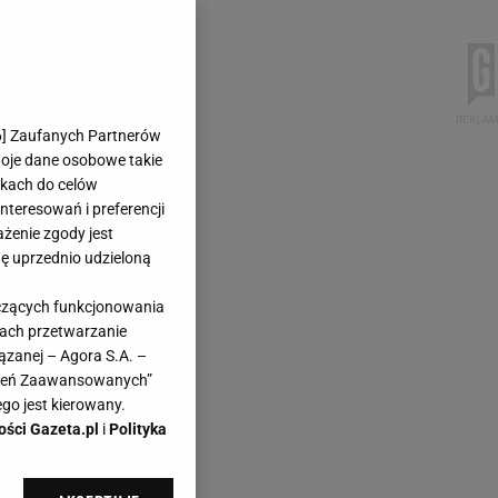
6
] Zaufanych Partnerów
woje dane osobowe takie
likach do celów
teresowań i preferencji
ażenie zgody jest
dę uprzednio udzieloną
yczących funkcjonowania
kach przetwarzanie
ązanej – Agora S.A. –
awień Zaawansowanych”
go jest kierowany.
ości Gazeta.pl
i
Polityka