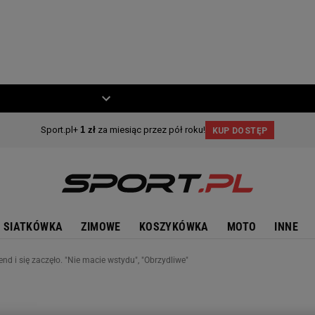
ZIECKO
MOTO
SIATKÓWKA
ZIMOWE
KOSZYKÓWKA
MOTO
INNE
end i się zaczęło. "Nie macie wstydu", "Obrzydliwe"