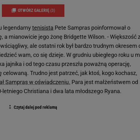
OTWÓRZ GALERIĘ
(3)
ku legendarny
tenisista
Pete Sampras poinformował o
ę, a mianowicie jego żonę Bridgette Wilson. - Większość 
owściągliwy, ale ostatni rok był bardzo trudnym okresem 
edzieć wam, co się dzieje. W grudniu ubiegłego roku u m
a jajnika i od tego czasu przeszła poważną operację,
ę celowaną. Trudno jest patrzeć, jak ktoś, kogo kochasz,
ał Sampras w oświadczeniu.
Para jest małżeństwem od
-letniego Christiana i dwa lata młodszego Ryana.