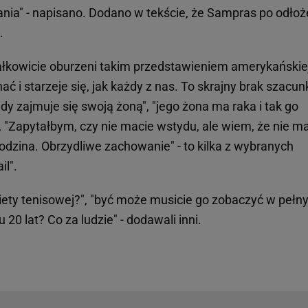
ania" - napisano. Dodano w tekście, że Sampras po odłoż
.
ałkowicie oburzeni takim przedstawieniem amerykańskie
ać i starzeje się, jak każdy z nas. To skrajny brak szacun
dy zajmuje się swoją żoną", "jego żona ma raka i tak go
 "Zapytałbym, czy nie macie wstydu, ale wiem, że nie ma
rodzina. Obrzydliwe zachowanie" - to kilka z wybranych
l".
akiety tenisowej?", "być może musicie go zobaczyć w peł
u 20 lat? Co za ludzie" - dodawali inni.