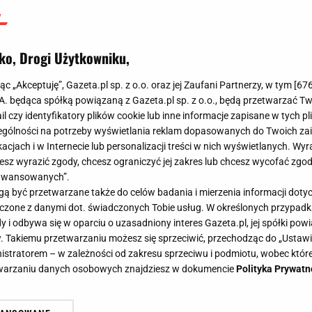
ko, Drogi Użytkowniku,
jąc „Akceptuję”, Gazeta.pl sp. z o.o. oraz jej Zaufani Partnerzy, w tym [
67
.A. będąca spółką powiązaną z Gazeta.pl sp. z o.o., będą przetwarzać T
ail czy identyfikatory plików cookie lub inne informacje zapisane w tych p
gólności na potrzeby wyświetlania reklam dopasowanych do Twoich zain
acjach i w Internecie lub personalizacji treści w nich wyświetlanych. Wyr
cesz wyrazić zgody, chcesz ograniczyć jej zakres lub chcesz wycofać zgo
aawansowanych”.
 być przetwarzane także do celów badania i mierzenia informacji dot
 łączone z danymi dot. świadczonych Tobie usług. W określonych przypad
i odbywa się w oparciu o uzasadniony interes Gazeta.pl, jej spółki powi
. Takiemu przetwarzaniu możesz się sprzeciwić, przechodząc do „Ust
nistratorem – w zależności od zakresu sprzeciwu i podmiotu, wobec które
etwarzaniu danych osobowych znajdziesz w dokumencie
Polityka Prywatn