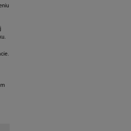
eniu
j
ku.
cie.
nym