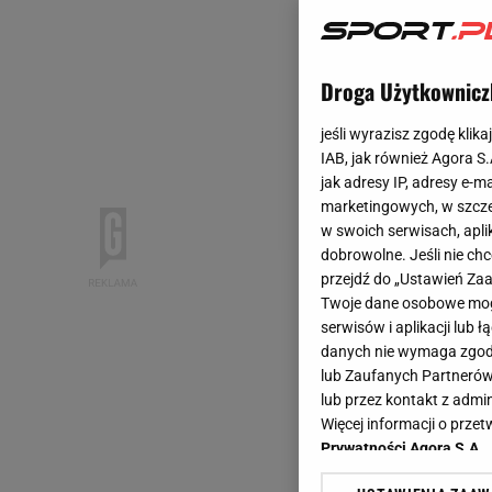
Droga Użytkownicz
jeśli wyrazisz zgodę klika
IAB, jak również Agora S
jak adresy IP, adresy e-m
marketingowych, w szcze
w swoich serwisach, aplik
dobrowolne. Jeśli nie ch
przejdź do „Ustawień Z
Twoje dane osobowe mogą
serwisów i aplikacji lub
danych nie wymaga zgody 
lub Zaufanych Partnerów
lub przez kontakt z admi
Więcej informacji o prz
Prywatności Agora S.A.