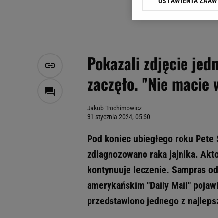
USTAWIENIA ZAA
Klikając „Akceptuję” wyra
Zaufanych Partnerów i A
dotyczące plików cookie,
odnośnik „Ustawienia pr
plików cookie możliwa je
Pokazali zdjęcie jedn
My, nasi Zaufani Partne
zaczęło. "Nie macie 
Użycie dokładnych danych
Przechowywanie informacji
badnie odbiorców i uleps
Jakub Trochimowicz
31 stycznia 2024, 05:50
Pod koniec ubiegłego roku Pete 
zdiagnozowano raka jajnika. Akt
kontynuuje leczenie. Sampras od 
amerykańskim "Daily Mail" pojawi
przedstawiono jednego z najleps