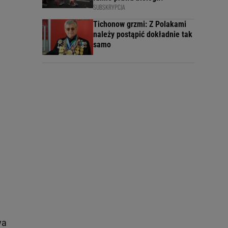
SUBSKRYPCJA
Tichonow grzmi: Z Polakami
należy postąpić dokładnie tak
samo
wa