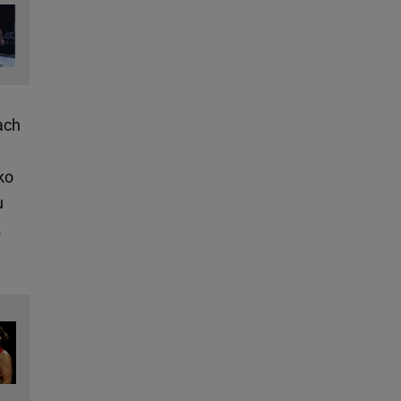
ach
ko
u
2