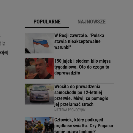
POPULARNE
NAJNOWSZE
z
W Rosji zawrzało. "Polska
stawia nieakceptowalne
dla
warunki"
ojej
150 jajek i siedem kilo mięsa
tygodniowo. Oto do czego to
doprowadziło
Wróciła do prowadzenia
samochodu po 12-letniej
przerwie. Mówi, co pomogło
jej przełamać strach
MATERIAŁ PROMOCYJNY
Człowiek, który podkręcił
prędkość światła. Czy Pogacar
łamie prawa biologii?