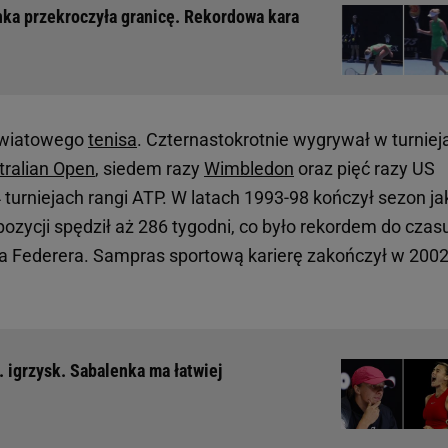
nka przekroczyła granicę. Rekordowa kara
 światowego
tenisa
. Czternastokrotnie wygrywał w turniej
tralian Open
, siedem razy
Wimbledon
oraz pięć razy US
turniejach rangi ATP. W latach 1993-98 kończył sezon ja
 pozycji spędził aż 286 tygodni, co było rekordem do czas
ra Federera. Sampras sportową karierę zakończył w 200
. igrzysk. Sabalenka ma łatwiej