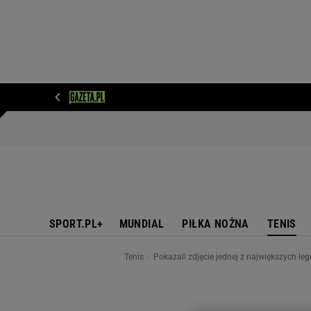
WIADOMOŚCI
NEXT
SPORT
PLOTEK
D
SPORT.PL+
MUNDIAL
PIŁKA NOŻNA
TENIS
Tenis
Pokazali zdjęcie jednej z największych leg