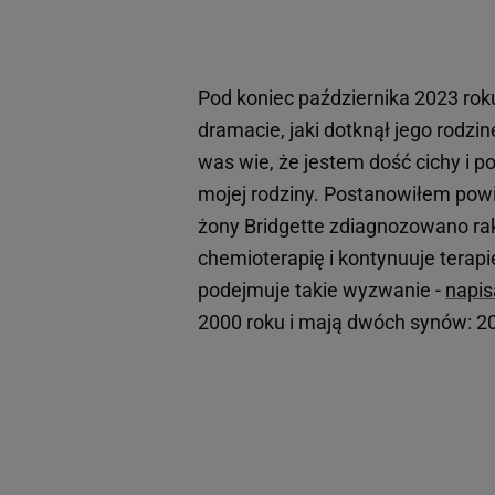
Pod koniec października 2023 ro
dramacie, jaki dotknął jego rodzin
was wie, że jestem dość cichy i p
mojej rodziny. Postanowiłem powi
żony Bridgette zdiagnozowano rak
chemioterapię i kontynuuje terapi
podejmuje takie wyzwanie -
napis
2000 roku i mają dwóch synów: 20