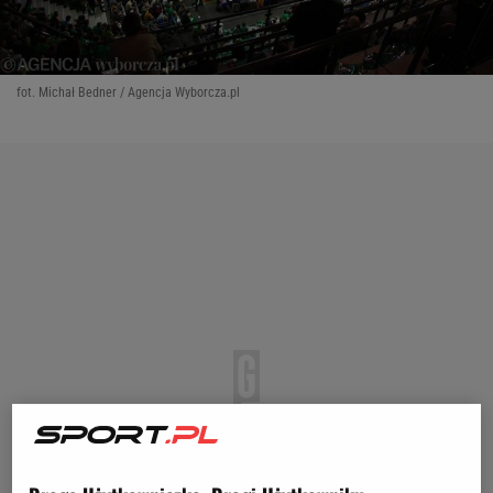
fot. Michał Bedner / Agencja Wyborcza.pl