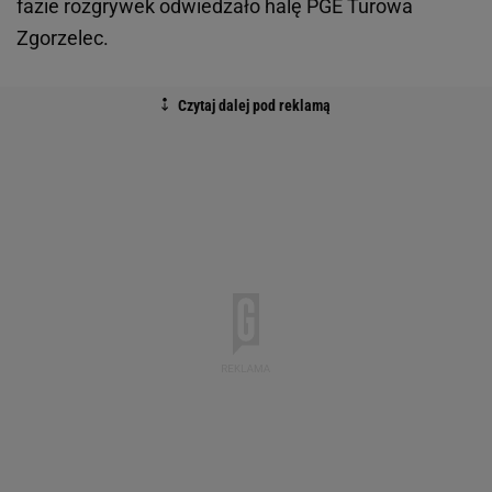
fazie rozgrywek odwiedzało halę PGE Turowa
Zgorzelec.