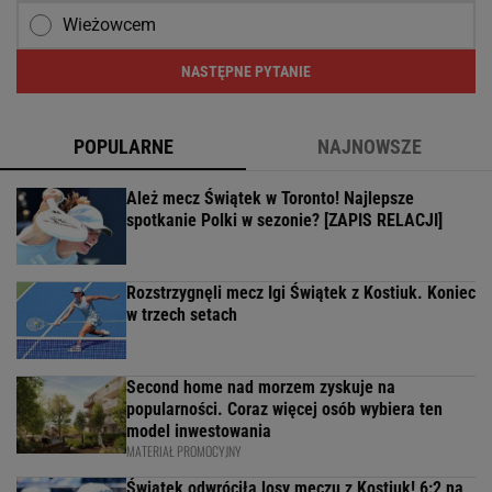
Wieżowcem
NASTĘPNE PYTANIE
POPULARNE
NAJNOWSZE
Ależ mecz Świątek w Toronto! Najlepsze
spotkanie Polki w sezonie? [ZAPIS RELACJI]
Rozstrzygnęli mecz Igi Świątek z Kostiuk. Koniec
w trzech setach
Second home nad morzem zyskuje na
popularności. Coraz więcej osób wybiera ten
model inwestowania
MATERIAŁ PROMOCYJNY
Świątek odwróciła losy meczu z Kostiuk! 6:2 na