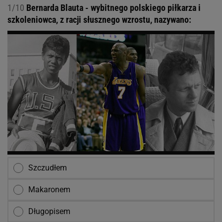
1/10
Bernarda Blauta - wybitnego polskiego piłkarza i
szkoleniowca, z racji słusznego wzrostu, nazywano:
Szczudłem
Makaronem
Długopisem