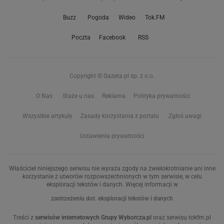
Buzz
Pogoda
Wideo
Tok.FM
Poczta
Facebook
RSS
Copyright © Gazeta.pl sp. z o.o.
O Nas
Staże u nas
Reklama
Polityka prywatności
Wszystkie artykuły
Zasady korzystania z portalu
Zgłoś uwagi
Ustawienia prywatności
Właściciel niniejszego serwisu nie wyraża zgody na zwielokrotnianie ani inne
korzystanie z utworów rozpowszechnionych w tym serwisie, w celu
eksploracji tekstów i danych. Więcej informacji w
zastrzeżeniu dot. eksploracji tekstów i danych
Treści z
serwisów internetowych Grupy Wyborcza.pl
oraz serwisu tokfm.pl