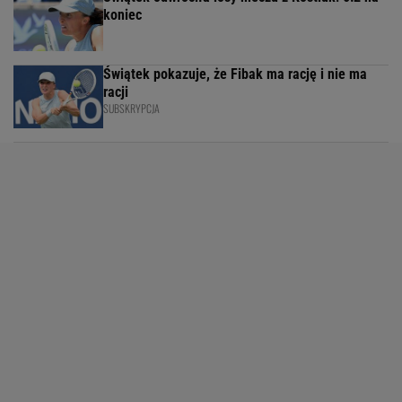
koniec
Świątek pokazuje, że Fibak ma rację i nie ma
racji
SUBSKRYPCJA