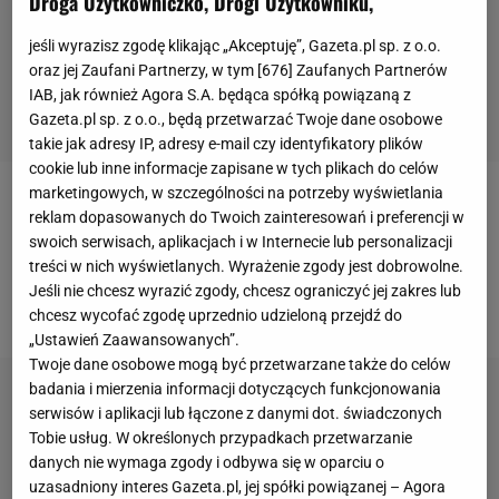
Droga Użytkowniczko, Drogi Użytkowniku,
jeśli wyrazisz zgodę klikając „Akceptuję”, Gazeta.pl sp. z o.o.
oraz jej Zaufani Partnerzy, w tym [
676
] Zaufanych Partnerów
IAB, jak również Agora S.A. będąca spółką powiązaną z
Gazeta.pl sp. z o.o., będą przetwarzać Twoje dane osobowe
takie jak adresy IP, adresy e-mail czy identyfikatory plików
cookie lub inne informacje zapisane w tych plikach do celów
marketingowych, w szczególności na potrzeby wyświetlania
Koszykarska Tauron Basket Liga podsumowała i
reklam dopasowanych do Twoich zainteresowań i preferencji w
opublikowała na plk.pl dane o frekwencji
kibiców
w
swoich serwisach, aplikacjach i w Internecie lub personalizacji
treści w nich wyświetlanych. Wyrażenie zgody jest dobrowolne.
halach. W roli głównej wystąpili fani mistrza Polski,
Jeśli nie chcesz wyrazić zgody, chcesz ograniczyć jej zakres lub
czyli kibice z Zielonej Góry.
chcesz wycofać zgodę uprzednio udzieloną przejdź do
„Ustawień Zaawansowanych”.
Twoje dane osobowe mogą być przetwarzane także do celów
badania i mierzenia informacji dotyczących funkcjonowania
serwisów i aplikacji lub łączone z danymi dot. świadczonych
Tobie usług. W określonych przypadkach przetwarzanie
danych nie wymaga zgody i odbywa się w oparciu o
uzasadniony interes Gazeta.pl, jej spółki powiązanej – Agora