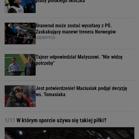
plany polskiego skoczka
Granerud może zostać wycofany z PŚ.
Zaskakujący manewr trenera Norwegów
SUBSKRYPCJA
Tajner odpowiedział Małyszowi. "Nie widzę
potrzeby"
Jest potwierdzenie! Maciusiak podjął decyzję
ws. Tomasiaka
1/11
W którym sporcie używa się takiej piłki?