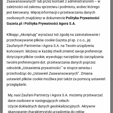
Zaawansowanych” lub przez kontakt z administratorem – w
zależności od zakresu sprzeciwu i podmiotu, wobec którego
jest kierowany. Więcej informacji o przetwarzaniu danych
osobowych znajdziesz w dokumencie
Polityka Prywatności
Gazeta.pl
i
Polityka Prywatności Agora S.A.
Klikając „Akceptuję” wyrażasz też zgodę na zainstalowanie i
przechowywanie plików cookie Gazeta.pl sp. z o.o., jej
Zaufanych Partnerów i Agora S.A. na Twoim urządzeniu
końcowym. Możesz w każdej chwili zmienić swoje preferencje
dotyczące plików cookie, wywołując narzędzie do zarządzania
twoimi preferencjami dot. przetwarzania danych poprzez
odnośnik „Ustawienia prywatności ” w stopce serwisu i
przechodząc do „Ustawień Zaawansowanych”. Zmiana
ustawień plików cookie możliwa jest także za pomocą ustawień
przeglądarki.
Zobacz wideo
Wojciech Szczęsny zostanie
My, nasi Zaufani Partnerzy i Agora S.A. możemy przetwarzać
zawieszony? Włoski dziennikarz ujawnia
dane osobowe w następujących celach:
Użycie dokładnych danych geolokalizacyjnych. Aktywne
skanowanie charakterystyki urządzenia do celów