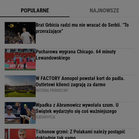
POPULARNE
NAJNOWSZE
Brat Grbicia radzi mu nie wracać do Serbii. "To
przerażające"
Pucharowa wygrana Chicago. 64 minuty
Lewandowskiego
W FACTORY Annopol powstał kort do padla.
Outletowi klienci zagrają za darmo
MATERIAŁ PROMOCYJNY
Wpadka z Abramowicz wywołała szum. U
Świątek wydarzyło się coś ważniejszego
SUBSKRYPCJA
Tichonow grzmi: Z Polakami należy postąpić
dokładnie tak samo