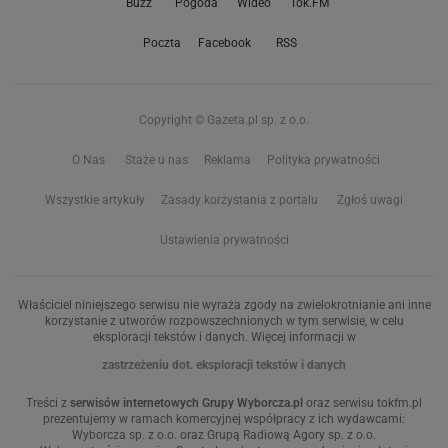
Buzz
Pogoda
Wideo
Tok.FM
Poczta
Facebook
RSS
Copyright © Gazeta.pl sp. z o.o.
O Nas
Staże u nas
Reklama
Polityka prywatności
Wszystkie artykuły
Zasady korzystania z portalu
Zgłoś uwagi
Ustawienia prywatności
Właściciel niniejszego serwisu nie wyraża zgody na zwielokrotnianie ani inne
korzystanie z utworów rozpowszechnionych w tym serwisie, w celu
eksploracji tekstów i danych. Więcej informacji w
zastrzeżeniu dot. eksploracji tekstów i danych
Treści z
serwisów internetowych Grupy Wyborcza.pl
oraz serwisu tokfm.pl
prezentujemy w ramach komercyjnej współpracy z ich wydawcami:
Wyborcza sp. z o.o. oraz Grupą Radiową Agory sp. z o.o.