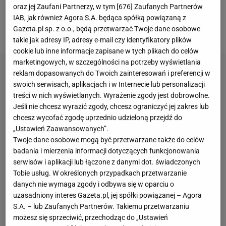
myślami na innym kontynencie, ponieważ w
oraz jej Zaufani Partnerzy, w tym [
676
] Zaufanych Partnerów
najbliższy weekend rozpoczną rywalizację w USA.
IAB, jak również Agora S.A. będąca spółką powiązaną z
Gazeta.pl sp. z o.o., będą przetwarzać Twoje dane osobowe
Kiedy wracają
skoki narciarskie
?
takie jak adresy IP, adresy e-mail czy identyfikatory plików
cookie lub inne informacje zapisane w tych plikach do celów
marketingowych, w szczególności na potrzeby wyświetlania
reklam dopasowanych do Twoich zainteresowań i preferencji w
swoich serwisach, aplikacjach i w Internecie lub personalizacji
treści w nich wyświetlanych. Wyrażenie zgody jest dobrowolne.
Jeśli nie chcesz wyrazić zgody, chcesz ograniczyć jej zakres lub
chcesz wycofać zgodę uprzednio udzieloną przejdź do
„Ustawień Zaawansowanych”.
Twoje dane osobowe mogą być przetwarzane także do celów
badania i mierzenia informacji dotyczących funkcjonowania
serwisów i aplikacji lub łączone z danymi dot. świadczonych
Tobie usług. W określonych przypadkach przetwarzanie
danych nie wymaga zgody i odbywa się w oparciu o
uzasadniony interes Gazeta.pl, jej spółki powiązanej – Agora
S.A. – lub Zaufanych Partnerów. Takiemu przetwarzaniu
możesz się sprzeciwić, przechodząc do „Ustawień