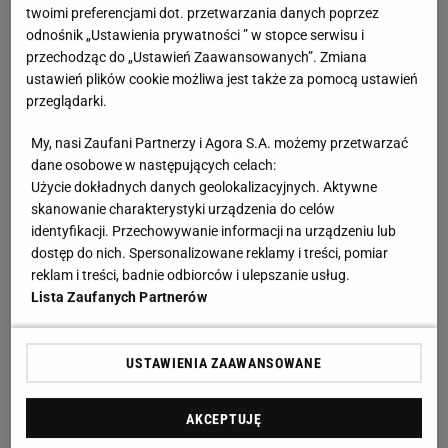
twoimi preferencjami dot. przetwarzania danych poprzez
odnośnik „Ustawienia prywatności ” w stopce serwisu i
Lewandowski miał być problemem Barcelony. Xavi
przechodząc do „Ustawień Zaawansowanych”. Zmiana
ustawień plików cookie możliwa jest także za pomocą ustawień
go ujarzmił
przeglądarki.
"Polski napastnik przybył do Barcelony bez niczego
My, nasi Zaufani Partnerzy i Agora S.A. możemy przetwarzać
do udowodnienia. W
Bayernie Monachium
wygrał
dane osobowe w następujących celach:
Użycie dokładnych danych geolokalizacyjnych. Aktywne
absolutnie wszystko, a jego nazwisko było już wśród
skanowanie charakterystyki urządzenia do celów
najlepszych na świecie. Chociaż przez cały czas
identyfikacji. Przechowywanie informacji na urządzeniu lub
było jasne, że Lewandowski jest bardzo
dostęp do nich. Spersonalizowane reklamy i treści, pomiar
reklam i treści, badnie odbiorców i ulepszanie usług.
zmotywowany do przejścia do Barcelony, istniały
Lista Zaufanych Partnerów
pewne wątpliwości co do tego, jak wpasuje się w
nową ligę i niedoświadczony zespół." - pisze "Sport",
USTAWIENIA ZAAWANSOWANE
wskazując, że ego oraz zaangażowanie piłkarza
mogło stanowić problem.
AKCEPTUJĘ
"Nie wiadomo było, jak będzie reagować pod