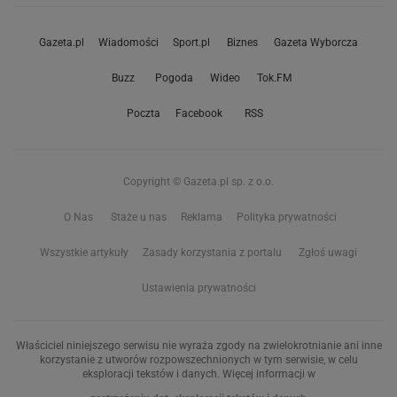
Gazeta.pl
Wiadomości
Sport.pl
Biznes
Gazeta Wyborcza
Buzz
Pogoda
Wideo
Tok.FM
Poczta
Facebook
RSS
Copyright © Gazeta.pl sp. z o.o.
O Nas
Staże u nas
Reklama
Polityka prywatności
Wszystkie artykuły
Zasady korzystania z portalu
Zgłoś uwagi
Ustawienia prywatności
Właściciel niniejszego serwisu nie wyraża zgody na zwielokrotnianie ani inne
korzystanie z utworów rozpowszechnionych w tym serwisie, w celu
eksploracji tekstów i danych. Więcej informacji w