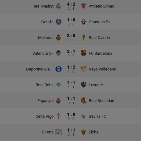
4 : 2
Real Madryt
Athletic Bilbao
2 : 1
1 : 0
Getafe
Osasuna Pampeluna
0 : 0
3 : 0
Mallorca
Real Oviedo
1 : 0
3 : 1
Valencia CF
FC Barcelona
0 : 0
1 : 2
Deportivo Alaves
Rayo Vallecano
1 : 0
2 : 1
Real Betis
Levante
1 : 1
1 : 1
Espanyol
Real Sociedad
0 : 1
1 : 0
Celta Vigo
Sevilla FC
0 : 0
1 : 1
Girona
Elche
0 : 1