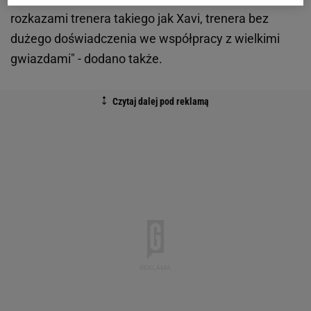
rozkazami trenera takiego jak Xavi, trenera bez
dużego doświadczenia we współpracy z wielkimi
gwiazdami" - dodano także.