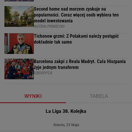
Second home nad morzem zyskuje na
popularności. Coraz więcej osób wybiera ten
model inwestowania
MATERIAŁ PROMOCYJNY
Tichonow grzmi: Z Polakami należy postąpić
dokładnie tak samo
Barcelona zakpi z Realu Madryt. Cała Hiszpania
żyje jednym transferem
SUBSKRYPCJA
WYNIKI
TABELA
La Liga 38. Kolejka
Sobota, 23 Maja