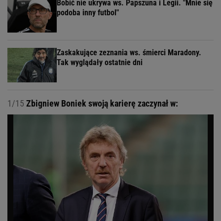
Bobić nie ukrywa ws. Papszuna i Legii. "Mnie się
podoba inny futbol"
Zaskakujące zeznania ws. śmierci Maradony.
Tak wyglądały ostatnie dni
1/15
Zbigniew Boniek swoją karierę zaczynał w: