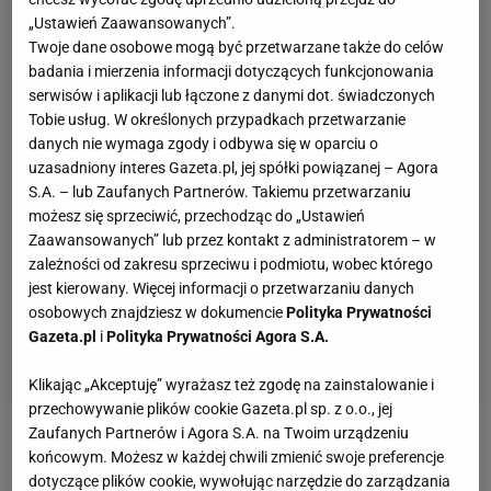
„Ustawień Zaawansowanych”.
Twoje dane osobowe mogą być przetwarzane także do celów
badania i mierzenia informacji dotyczących funkcjonowania
serwisów i aplikacji lub łączone z danymi dot. świadczonych
Tobie usług. W określonych przypadkach przetwarzanie
danych nie wymaga zgody i odbywa się w oparciu o
uzasadniony interes Gazeta.pl, jej spółki powiązanej – Agora
S.A. – lub Zaufanych Partnerów. Takiemu przetwarzaniu
możesz się sprzeciwić, przechodząc do „Ustawień
Zaawansowanych” lub przez kontakt z administratorem – w
zależności od zakresu sprzeciwu i podmiotu, wobec którego
jest kierowany. Więcej informacji o przetwarzaniu danych
osobowych znajdziesz w dokumencie
Polityka Prywatności
Gazeta.pl
i
Polityka Prywatności Agora S.A.
Klikając „Akceptuję” wyrażasz też zgodę na zainstalowanie i
przechowywanie plików cookie Gazeta.pl sp. z o.o., jej
Zaufanych Partnerów i Agora S.A. na Twoim urządzeniu
Zobacz wideo
Krzynówek wskazał wzór dla
końcowym. Możesz w każdej chwili zmienić swoje preferencje
Santosa. "Szatnia była razem z nim"
dotyczące plików cookie, wywołując narzędzie do zarządzania