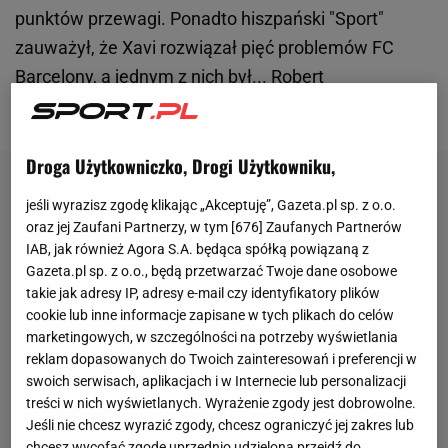
punktów przewagi. Ponadto hiszpański "Sport"
zauważył, że Xavi rozwiązał pięć problemów FC
Barcelony, a jednym z nich był... Robert
Lewandowski.
Droga Użytkowniczko, Drogi Użytkowniku,
jeśli wyrazisz zgodę klikając „Akceptuję”, Gazeta.pl sp. z o.o.
oraz jej Zaufani Partnerzy, w tym [
676
] Zaufanych Partnerów
IAB, jak również Agora S.A. będąca spółką powiązaną z
Gazeta.pl sp. z o.o., będą przetwarzać Twoje dane osobowe
takie jak adresy IP, adresy e-mail czy identyfikatory plików
cookie lub inne informacje zapisane w tych plikach do celów
marketingowych, w szczególności na potrzeby wyświetlania
reklam dopasowanych do Twoich zainteresowań i preferencji w
swoich serwisach, aplikacjach i w Internecie lub personalizacji
treści w nich wyświetlanych. Wyrażenie zgody jest dobrowolne.
Jeśli nie chcesz wyrazić zgody, chcesz ograniczyć jej zakres lub
chcesz wycofać zgodę uprzednio udzieloną przejdź do