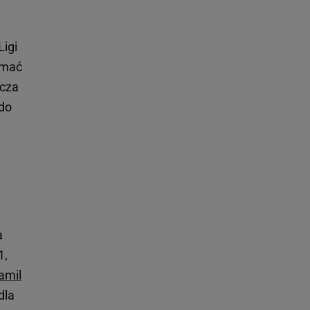
Ligi
ymać
ucza
 do
a
1,
amil
dla