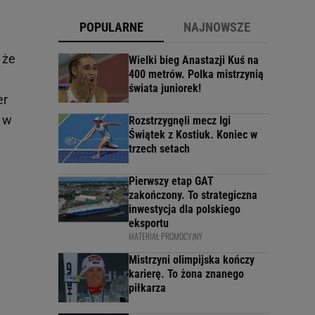
POPULARNE
NAJNOWSZE
 że
Wielki bieg Anastazji Kuś na
400 metrów. Polka mistrzynią
świata juniorek!
er
 w
Rozstrzygnęli mecz Igi
Świątek z Kostiuk. Koniec w
trzech setach
Pierwszy etap GAT
zakończony. To strategiczna
inwestycja dla polskiego
eksportu
MATERIAŁ PROMOCYJNY
Mistrzyni olimpijska kończy
karierę. To żona znanego
piłkarza