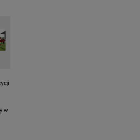
ycji
my w