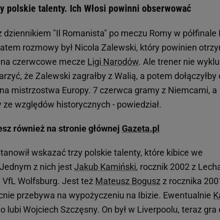
y polskie talenty. Ich Włosi powinni obserwować
 dziennikiem "Il Romanista" po meczu Romy w półfinale 
atem rozmowy był Nicola Zalewski, który powinien otrz
na czerwcowe mecze
Ligi Narodów
. Ale trener nie wykl
arzyć, że Zalewski zagrałby z Walią, a potem dołączyłby
 na mistrzostwa Europy. 7 czerwca gramy z Niemcami, a
y ze względów historycznych - powiedział.
esz również na stronie głównej
Gazeta.pl
anowił wskazać trzy polskie talenty, które kibice we
Jednym z nich jest
Jakub Kamiński
, rocznik 2002 z Lech
ą VfL Wolfsburg. Jest też
Mateusz Bogusz
z rocznika 200
becnie przebywa na wypożyczeniu na Ibizie. Ewentualnie
K
go lubi Wojciech Szczęsny. On był w Liverpoolu, teraz gra 