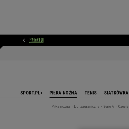
WIADOMOŚCI
NEXT
SPORT
PLOTEK
D
SPORT.PL+
PIŁKA NOŻNA
TENIS
SIATKÓWKA
Piłka nożna
Ligi zagraniczne
Serie A
Czesła