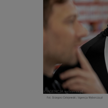
Fot. Grzegorz Celejewski / Agencja Wyborcza.pl