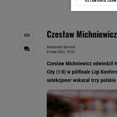
USTAWIENIA ZAA
Klikając „Akceptuję” wyra
Zaufanych Partnerów i A
dotyczące plików cookie,
odnośnik „Ustawienia pr
plików cookie możliwa je
Czesław Michniewicz
My, nasi Zaufani Partne
Użycie dokładnych danych
Przechowywanie informacji
Aleksander Bernard
9 maja 2022, 10:52
badnie odbiorców i uleps
Czesław Michniewicz odwiedził 
City (1:0) w półfinale Ligi Konfe
selekcjoner wskazał trzy polskie