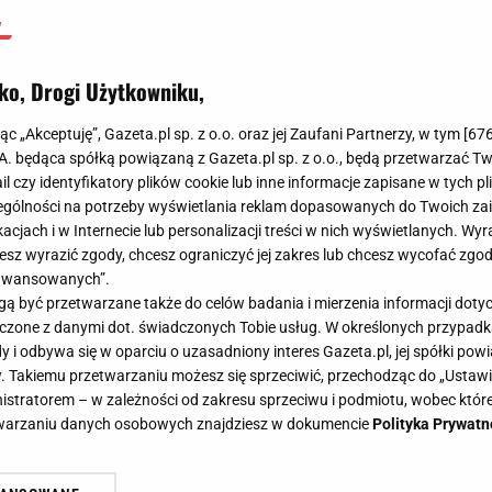
ko, Drogi Użytkowniku,
jąc „Akceptuję”, Gazeta.pl sp. z o.o. oraz jej Zaufani Partnerzy, w tym [
67
.A. będąca spółką powiązaną z Gazeta.pl sp. z o.o., będą przetwarzać T
ail czy identyfikatory plików cookie lub inne informacje zapisane w tych p
gólności na potrzeby wyświetlania reklam dopasowanych do Twoich zain
acjach i w Internecie lub personalizacji treści w nich wyświetlanych. Wyr
cesz wyrazić zgody, chcesz ograniczyć jej zakres lub chcesz wycofać zgo
aawansowanych”.
 być przetwarzane także do celów badania i mierzenia informacji dot
 łączone z danymi dot. świadczonych Tobie usług. W określonych przypad
i odbywa się w oparciu o uzasadniony interes Gazeta.pl, jej spółki powi
. Takiemu przetwarzaniu możesz się sprzeciwić, przechodząc do „Ust
nistratorem – w zależności od zakresu sprzeciwu i podmiotu, wobec które
etwarzaniu danych osobowych znajdziesz w dokumencie
Polityka Prywatn