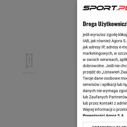
Droga Użytkownicz
jeśli wyrazisz zgodę klika
IAB, jak również Agora S
jak adresy IP, adresy e-m
marketingowych, w szcze
w swoich serwisach, aplik
dobrowolne. Jeśli nie ch
przejdź do „Ustawień Z
Twoje dane osobowe mogą
serwisów i aplikacji lub
danych nie wymaga zgody 
lub Zaufanych Partnerów
lub przez kontakt z admi
Więcej informacji o prz
Prywatności Agora S.A.