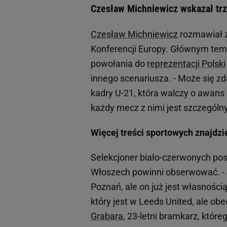
Czesław Michniewicz wskazał trz
Czesław Michniewicz
rozmawiał z
Konferencji Europy. Głównym tem
powołania do
reprezentacji Polski
innego scenariusza. - Może się zd
kadry U-21, która walczy o awans
każdy mecz z nimi jest szczególn
Więcej treści sportowych znajdzi
Selekcjoner biało-czerwonych post
Włoszech powinni obserwować. - 
Poznań, ale on już jest własności
który jest w Leeds United, ale o
Grabara
, 23-letni bramkarz, które