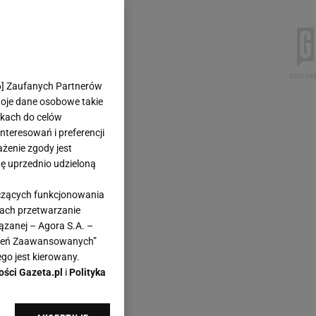
6
] Zaufanych Partnerów
woje dane osobowe takie
likach do celów
teresowań i preferencji
ażenie zgody jest
dę uprzednio udzieloną
yczących funkcjonowania
kach przetwarzanie
ązanej – Agora S.A. –
awień Zaawansowanych”
go jest kierowany.
ości Gazeta.pl
i
Polityka