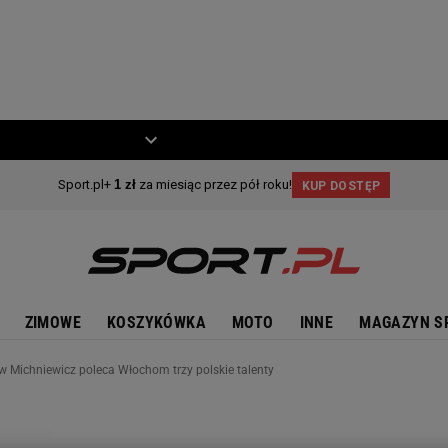
ZIECKO
MOTO
ZIMOWE
KOSZYKÓWKA
MOTO
INNE
MAGAZYN S
w Michniewicz poleca Włochom trzy polskie talenty