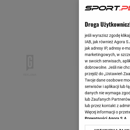
Droga Użytkownicz
jeśli wyrazisz zgodę klika
IAB, jak również Agora S
jak adresy IP, adresy e-m
marketingowych, w szcze
w swoich serwisach, aplik
dobrowolne. Jeśli nie ch
przejdź do „Ustawień Z
Twoje dane osobowe mogą
serwisów i aplikacji lub
danych nie wymaga zgody 
lub Zaufanych Partnerów
lub przez kontakt z admi
Więcej informacji o prz
Prywatności Agora S.A.