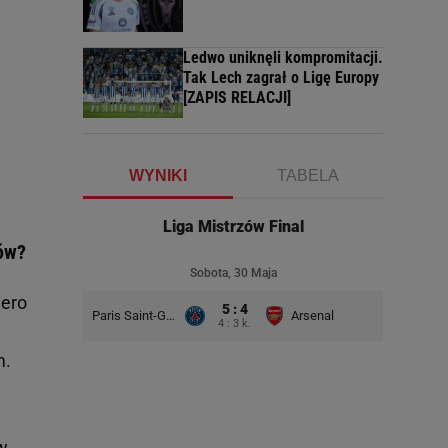
Ledwo uniknęli kompromitacji.
Tak Lech zagrał o Ligę Europy
[ZAPIS RELACJI]
WYNIKI
TABELA
Liga Mistrzów Final
zów?
Sobota, 30 Maja
iero
5 : 4
Paris Saint-Germain
Arsenal
4 : 3 k.
m.
w