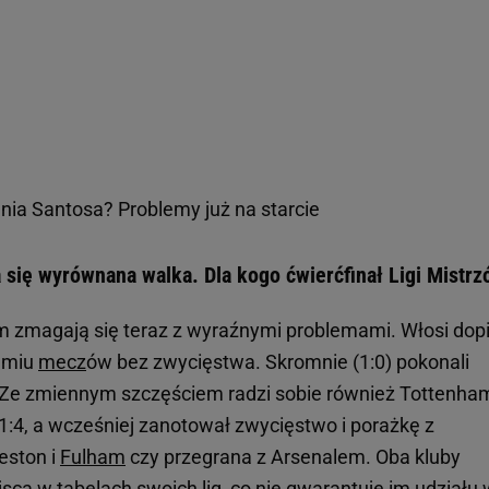
ia Santosa? Problemy już na starcie
 się wyrównana walka. Dla kogo ćwierćfinał Ligi Mistr
m zmagają się teraz z wyraźnymi problemami. Włosi dop
edmiu
mecz
ów bez zwycięstwa. Skromnie (1:0) pokonali
. Ze zmiennym szczęściem radzi sobie również Tottenha
y 1:4, a wcześniej zanotował zwycięstwo i porażkę z
eston i
Fulham
czy przegrana z Arsenalem. Oba kluby
ca w tabelach swoich lig, co nie gwarantuje im udziału 