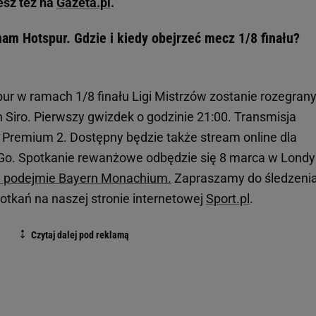
esz też na
Gazeta.pl
.
ham Hotspur. Gdzie i kiedy obejrzeć mecz 1/8 finału?
r w ramach 1/8 finału Ligi Mistrzów zostanie rozegran
n Siro. Pierwszy gwizdek o godzinie 21:00. Transmisja
t Premium 2. Dostępny będzie także stream online dla
o. Spotkanie rewanżowe odbędzie się 8 marca w Londy
 podejmie Bayern Monachium.
Zapraszamy do śledzeni
potkań na naszej stronie internetowej
Sport.pl
.