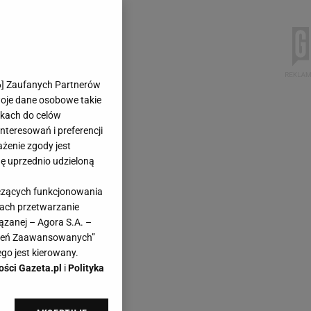
6
] Zaufanych Partnerów
woje dane osobowe takie
likach do celów
teresowań i preferencji
ażenie zgody jest
dę uprzednio udzieloną
yczących funkcjonowania
kach przetwarzanie
ązanej – Agora S.A. –
awień Zaawansowanych”
go jest kierowany.
ości Gazeta.pl
i
Polityka