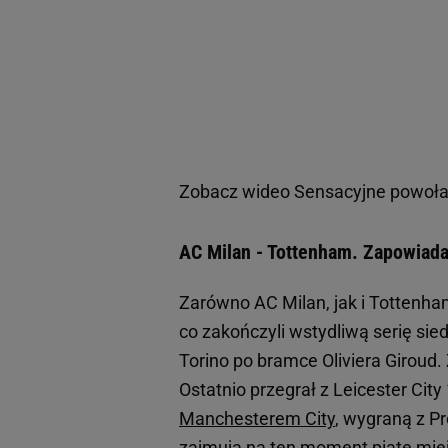
Zobacz wideo
Sensacyjne powołan
AC Milan - Tottenham. Zapowiada
Zarówno AC Milan, jak i Tottenha
co zakończyli wstydliwą serię si
Torino po bramce Oliviera Giroud
Ostatnio przegrał z Leicester Cit
Manchesterem City
, wygraną z Pr
zajmują na ten moment piąte miejs