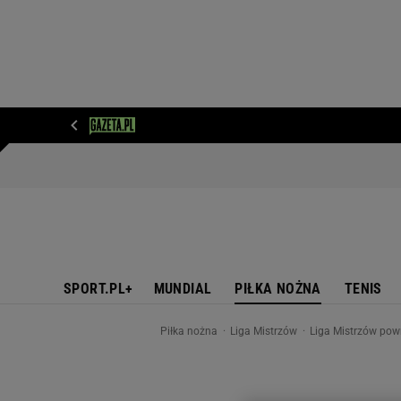
WIADOMOŚCI
NEXT
SPORT
PLOTEK
D
SPORT.PL+
MUNDIAL
PIŁKA NOŻNA
TENIS
Piłka nożna
Liga Mistrzów
Liga Mistrzów pow