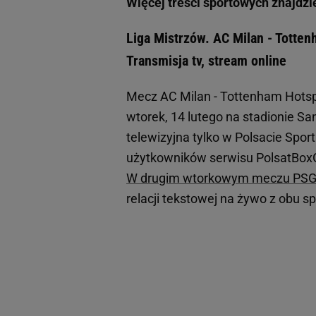
Więcej treści sportowych znajdzi
Liga Mistrzów. AC Milan - Totten
Transmisja tv, stream online
Mecz AC Milan - Tottenham Hotspu
wtorek, 14 lutego na stadionie Sa
telewizyjna tylko w Polsacie Spor
użytkowników serwisu PolsatBoxG
W drugim wtorkowym meczu PSG
relacji tekstowej na żywo z obu s