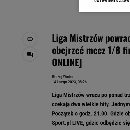
USTAWIENIA ZAA
Klikając „Akceptuję” wyra
Zaufanych Partnerów i A
dotyczące plików cookie,
odnośnik „Ustawienia pr
plików cookie możliwa je
Liga Mistrzów powrac
My, nasi Zaufani Partne
obejrzeć mecz 1/8 f
Użycie dokładnych danych
Przechowywanie informacji
ONLINE]
badnie odbiorców i uleps
Błażej Winter
14 lutego 2023, 08:26
Liga Mistrzów wraca po ponad tr
czekają dwa wielkie hity. Jednym
Początek o godz. 21.00. Gdzie ob
Sport.pl LIVE, gdzie odbędzie się