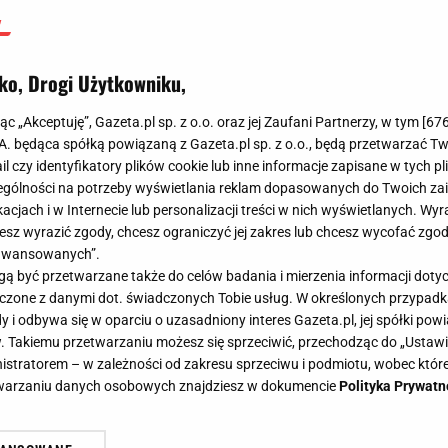
ko, Drogi Użytkowniku,
jąc „Akceptuję”, Gazeta.pl sp. z o.o. oraz jej Zaufani Partnerzy, w tym [
67
.A. będąca spółką powiązaną z Gazeta.pl sp. z o.o., będą przetwarzać T
ail czy identyfikatory plików cookie lub inne informacje zapisane w tych p
gólności na potrzeby wyświetlania reklam dopasowanych do Twoich zain
acjach i w Internecie lub personalizacji treści w nich wyświetlanych. Wyr
cesz wyrazić zgody, chcesz ograniczyć jej zakres lub chcesz wycofać zgo
aawansowanych”.
 być przetwarzane także do celów badania i mierzenia informacji dot
 łączone z danymi dot. świadczonych Tobie usług. W określonych przypad
i odbywa się w oparciu o uzasadniony interes Gazeta.pl, jej spółki powi
. Takiemu przetwarzaniu możesz się sprzeciwić, przechodząc do „Ust
nistratorem – w zależności od zakresu sprzeciwu i podmiotu, wobec które
etwarzaniu danych osobowych znajdziesz w dokumencie
Polityka Prywatn