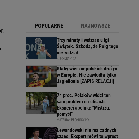
POPULARNE
NAJNOWSZE
r.
Trzy minuty i wstrząs u Igi
Świątek. Szkoda, że Roig tego
o
nie widział
SUBSKRYPCJA
Słaby wieczór polskich drużyn
w Europie. Nie zawiodła tylko
Jagiellonia [ZAPIS RELACJI]
74 proc. Polaków widzi ten
sam problem na ulicach.
Eksperci apelują: "Mistrzu,
pomyśl"
MATERIAŁ PROMOCYJNY
Lewandowski nie ma żadnych
szans. Ekspert mówi to wprost