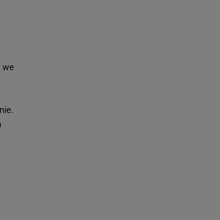
y we
nie.
a