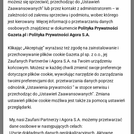
możesz się sprzeciwić, przechodząc do „Ustawień
Zaawansowanych” lub przez kontakt z administratorem – w
zależności od zakresu sprzeciwu i podmiotu, wobec którego
jest kierowany. Więcej informacji o przetwarzaniu danych
osobowych znajdziesz w dokumencie
Polityka Prywatności
Gazeta.pl
i
Polityka Prywatności Agora S.A.
Klikając „Akceptuję” wyrażasz też zgodę na zainstalowanie i
przechowywanie plików cookie Gazeta.pl sp. z o.o., jej
Zaufanych Partnerów i Agora S.A. na Twoim urządzeniu
końcowym. Możesz w każdej chwili zmienić swoje preferencje
dotyczące plików cookie, wywołując narzędzie do zarządzania
twoimi preferencjami dot. przetwarzania danych poprzez
odnośnik „Ustawienia prywatności ” w stopce serwisu i
przechodząc do „Ustawień Zaawansowanych”. Zmiana
ustawień plików cookie możliwa jest także za pomocą ustawień
przeglądarki.
My, nasi Zaufani Partnerzy i Agora S.A. możemy przetwarzać
dane osobowe w następujących celach:
Zobacz wideo
Kosecki ostro o piłkarzach Legii:
Użycie dokładnych danych geolokalizacyjnych. Aktywne