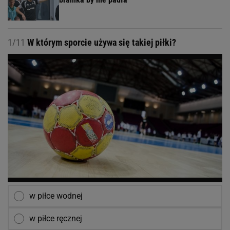
1/11
W którym sporcie używa się takiej piłki?
w piłce wodnej
w piłce ręcznej