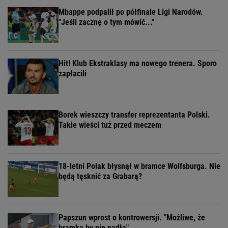
Mbappe podpalił po półfinale Ligi Narodów.
"Jeśli zacznę o tym mówić..."
Hit! Klub Ekstraklasy ma nowego trenera. Sporo
zapłacili
Borek wieszczy transfer reprezentanta Polski.
Takie wieści tuż przed meczem
18-letni Polak błysnął w bramce Wolfsburga. Nie
będą tęsknić za Grabarą?
Papszun wprost o kontrowersji. "Możliwe, że
bramka by nie padła"