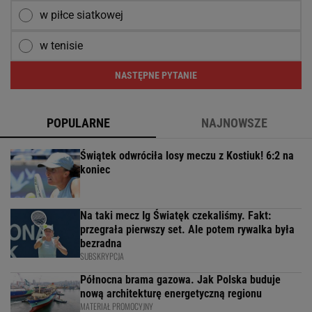
w piłce siatkowej
w tenisie
NASTĘPNE PYTANIE
POPULARNE
NAJNOWSZE
Świątek odwróciła losy meczu z Kostiuk! 6:2 na
koniec
Na taki mecz Ig Światęk czekaliśmy. Fakt:
przegrała pierwszy set. Ale potem rywalka była
bezradna
SUBSKRYPCJA
Północna brama gazowa. Jak Polska buduje
nową architekturę energetyczną regionu
MATERIAŁ PROMOCYJNY