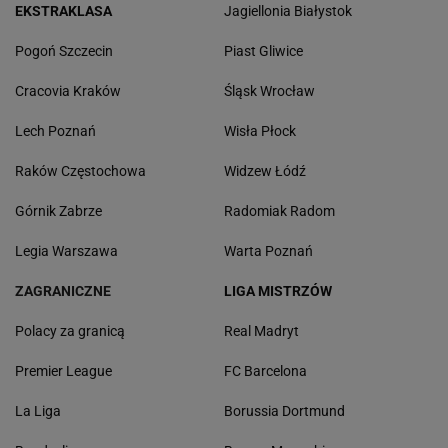
EKSTRAKLASA
Jagiellonia Białystok
Pogoń Szczecin
Piast Gliwice
Cracovia Kraków
Śląsk Wrocław
Lech Poznań
Wisła Płock
Raków Częstochowa
Widzew Łódź
Górnik Zabrze
Radomiak Radom
Legia Warszawa
Warta Poznań
ZAGRANICZNE
LIGA MISTRZÓW
Polacy za granicą
Real Madryt
Premier League
FC Barcelona
La Liga
Borussia Dortmund