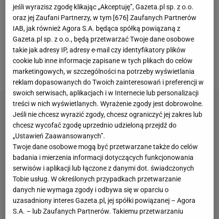
jeśli wyrazisz zgodę klikając „Akceptuję”, Gazeta.pl sp. z o.o.
Fani byli pewni, że to koniec, zwłaszcza że po golu
oraz jej Zaufani Partnerzy, w tym [
676
] Zaufanych Partnerów
Mbappe odpowiedział Yamal. Końcówka była
IAB, jak również Agora S.A. będąca spółką powiązaną z
niezwykle emocjonująca, gdyż Francuzi zdobyli trzy
Gazeta.pl sp. z o.o., będą przetwarzać Twoje dane osobowe
takie jak adresy IP, adresy e-mail czy identyfikatory plików
bramki. Ostatecznie na tyle było ich jednak stać, a
cookie lub inne informacje zapisane w tych plikach do celów
mecz zakończył się ich porażką 4:5.
marketingowych, w szczególności na potrzeby wyświetlania
reklam dopasowanych do Twoich zainteresowań i preferencji w
swoich serwisach, aplikacjach i w Internecie lub personalizacji
treści w nich wyświetlanych. Wyrażenie zgody jest dobrowolne.
Jeśli nie chcesz wyrazić zgody, chcesz ograniczyć jej zakres lub
chcesz wycofać zgodę uprzednio udzieloną przejdź do
„Ustawień Zaawansowanych”.
Twoje dane osobowe mogą być przetwarzane także do celów
badania i mierzenia informacji dotyczących funkcjonowania
serwisów i aplikacji lub łączone z danymi dot. świadczonych
Tobie usług. W określonych przypadkach przetwarzanie
danych nie wymaga zgody i odbywa się w oparciu o
uzasadniony interes Gazeta.pl, jej spółki powiązanej – Agora
S.A. – lub Zaufanych Partnerów. Takiemu przetwarzaniu