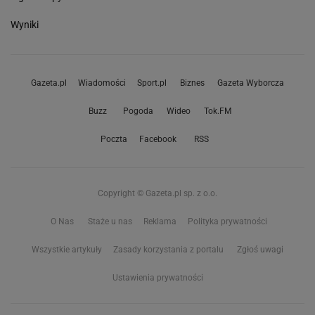
Wyniki
Gazeta.pl
Wiadomości
Sport.pl
Biznes
Gazeta Wyborcza
Buzz
Pogoda
Wideo
Tok.FM
Poczta
Facebook
RSS
Copyright © Gazeta.pl sp. z o.o.
O Nas
Staże u nas
Reklama
Polityka prywatności
Wszystkie artykuły
Zasady korzystania z portalu
Zgłoś uwagi
Ustawienia prywatności