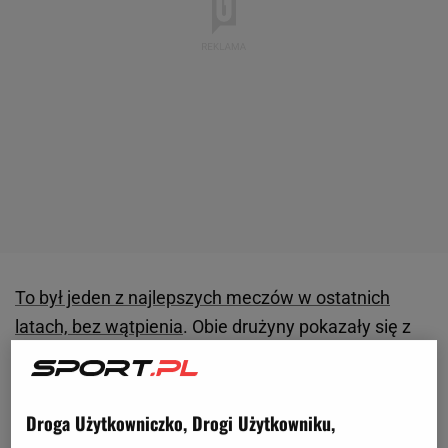
To był jeden z najlepszych meczów w ostatnich
latach, bez wątpienia
. Obie drużyny pokazały się z
doskonałej strony, choć po godzinie gry nic na to nie
wskazywało. Było szybkie 2:0 - po golach Nico
Williamsa oraz Mikela Merino. Na początku drugiej
Droga Użytkowniczko, Drogi Użytkowniku,
odsłony kolejne dwa trafienia:
Lamine Yamal
i Pedri.