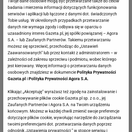
Twoje dane osobowe mogą być przetwarzane także do celów
badania i mierzenia informacji dotyczących funkcjonowania
serwisów i aplikacji lub łączone z danymi dot. świadczonych
Tobie usług. W określonych przypadkach przetwarzanie
danych nie wymaga zgody i odbywa się w oparciu o
uzasadniony interes Gazeta.pl, jej spółki powiązanej – Agora
S.A. – lub Zaufanych Partnerów. Takiemu przetwarzaniu
możesz się sprzeciwić, przechodząc do „Ustawień
Zaawansowanych” lub przez kontakt z administratorem – w
zależności od zakresu sprzeciwu i podmiotu, wobec którego
jest kierowany. Więcej informacji o przetwarzaniu danych
osobowych znajdziesz w dokumencie
Polityka Prywatności
Gazeta.pl
i
Polityka Prywatności Agora S.A.
Klikając „Akceptuję” wyrażasz też zgodę na zainstalowanie i
przechowywanie plików cookie Gazeta.pl sp. z o.o., jej
Zaufanych Partnerów i Agora S.A. na Twoim urządzeniu
końcowym. Możesz w każdej chwili zmienić swoje preferencje
dotyczące plików cookie, wywołując narzędzie do zarządzania
twoimi preferencjami dot. przetwarzania danych poprzez
odnośnik „Ustawienia prywatności ” w stopce serwisu i