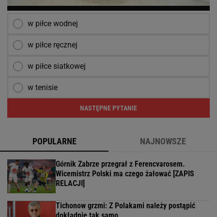
w piłce wodnej
w piłce ręcznej
w piłce siatkowej
w tenisie
NASTĘPNE PYTANIE
POPULARNE
NAJNOWSZE
Górnik Zabrze przegrał z Ferencvarosem.
Wicemistrz Polski ma czego żałować [ZAPIS
RELACJI]
Tichonow grzmi: Z Polakami należy postąpić
dokładnie tak samo