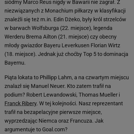
siódmy Marco Reus nigdy w Bawarii nie zagrał. Z
niezwiązanych z Monachium piłkarzy w klasyfikacji
znaleźli się też m.in. Edin Dżeko, były król strzelców
w barwach Wolfsburga (22. miejsce), legenda
Werderu Brema Ailton (21. miejsce) czy obecny
młody gwiazdor Bayeru Leverkusen Florian Wirtz
(18. miejsce). Jednak już choćby Top 5 to dominacja
Bayernu.
Piąta lokata to Phillipp Lahm, a na czwartym miejscu
znalazł się Manuel Neuer. Kto zatem trafił na
podium? Robert Lewandowski, Thomas Mueller i
Franck Ribery
. W tej kolejności. Nasz reprezentant
trafił na bezapelacyjne pierwsze miejsce,
wyprzedzając Niemca oraz Francuza. Jak
argumentuje to Goal.com?