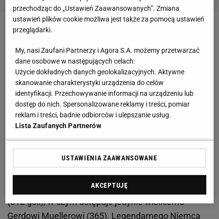
przechodząc do „Ustawień Zaawansowanych”. Zmiana
ustawień plików cookie możliwa jest także za pomocą ustawień
przeglądarki.
Zobacz wideo
Kulesza o odmładzaniu kadry i meczu
z Portugalią
My, nasi Zaufani Partnerzy i Agora S.A. możemy przetwarzać
dane osobowe w następujących celach:
Użycie dokładnych danych geolokalizacyjnych. Aktywne
Lewandowski postawił sobie pomnik
skanowanie charakterystyki urządzenia do celów
identyfikacji. Przechowywanie informacji na urządzeniu lub
Dziesięć tytułów mistrza Niemiec, cztery Puchary
dostęp do nich. Spersonalizowane reklamy i treści, pomiar
reklam i treści, badnie odbiorców i ulepszanie usług.
Niemiec, siedem koron króla strzelców Bundesligi,
Lista Zaufanych Partnerów
dwa
finały
Ligi Mistrzów, z czego jeden wygrany w
2020 roku z Bayernem, cztery gole przeciwko
Realowi Madryt na Bernabeu, pięć goli w dziewięć
USTAWIENIA ZAAWANSOWANE
minut przeciwko Wolfsburgowi. Do tego miano
AKCEPTUJĘ
drugiego najlepszego strzelca w historii Bundesligi
(312 goli), w czym ustępuje jedynie wielkiemu
Gerdowi Muellerowi (365). Legendarnego Niemca