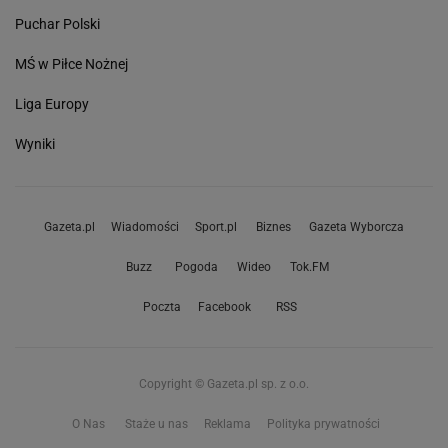
Puchar Polski
MŚ w Piłce Nożnej
Liga Europy
Wyniki
Gazeta.pl
Wiadomości
Sport.pl
Biznes
Gazeta Wyborcza
Buzz
Pogoda
Wideo
Tok.FM
Poczta
Facebook
RSS
Copyright © Gazeta.pl sp. z o.o.
O Nas
Staże u nas
Reklama
Polityka prywatności