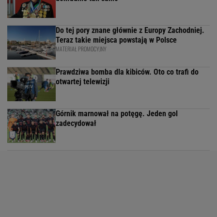
Do tej pory znane głównie z Europy Zachodniej.
Teraz takie miejsca powstają w Polsce
MATERIAŁ PROMOCYJNY
Prawdziwa bomba dla kibiców. Oto co trafi do
otwartej telewizji
Górnik marnował na potęgę. Jeden gol
zadecydował