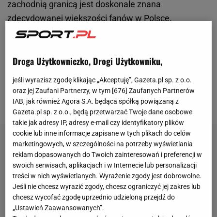
zachodnią granicą jest doskonale znana
zdecydowanej większości fanów w Polsce.
Wyjeżdżał do Niemiec jako niespełna 22-letni
zawodnik, kupiony za niecałe 5 milionów euro przez
Droga Użytkowniczko, Drogi Użytkowniku,
Borussię Dortmund z Lecha Poznań. Zaczynał jako
rezerwowy, ale z czasem wygryzł ze składu
jeśli wyrazisz zgodę klikając „Akceptuję”, Gazeta.pl sp. z o.o.
Paragwajczyka Lucasa Barriosa. Reszta? Reszta jest
oraz jej Zaufani Partnerzy, w tym [
676
] Zaufanych Partnerów
historią.
IAB, jak również Agora S.A. będąca spółką powiązaną z
Gazeta.pl sp. z o.o., będą przetwarzać Twoje dane osobowe
takie jak adresy IP, adresy e-mail czy identyfikatory plików
cookie lub inne informacje zapisane w tych plikach do celów
marketingowych, w szczególności na potrzeby wyświetlania
reklam dopasowanych do Twoich zainteresowań i preferencji w
swoich serwisach, aplikacjach i w Internecie lub personalizacji
treści w nich wyświetlanych. Wyrażenie zgody jest dobrowolne.
Jeśli nie chcesz wyrazić zgody, chcesz ograniczyć jej zakres lub
chcesz wycofać zgodę uprzednio udzieloną przejdź do
„Ustawień Zaawansowanych”.