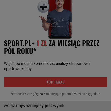
Dlaczego tak jest?
- I przez presję, o której mówiłam. I przez tę
zależność od trenerów, którzy mogą wymuszać na
trenujących pewne zachowania. Również przez
przedmiotowe traktowanie zawodników i
oczekiwanie od dzieci, że podporządkują całe życie
treningom i zawodom. Przez wciąż rzadkie
zatrudnianie w klubach i akademiach psychologów
sportowych. To na szczęście zmienia się na lepsze.
Ale to, co się nie zmienia, to podejście do dzieci jak
do profesjonalnych sportowców. Nakłanianie do
stosowania diety i bardzo poważne podchodzenie
do rozwoju w danej dyscyplinie. W oczach dorosłych
wciąż najważniejszy jest wynik.