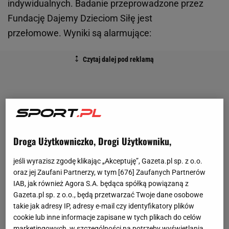
indywidualnych. Badanie przeprowadzone przez
Fundację Dajemy Dzieciom Siłę jest
przełomowe. Wyniki są alarmujące:
Droga Użytkowniczko, Drogi Użytkowniku,
jeśli wyrazisz zgodę klikając „Akceptuję”, Gazeta.pl sp. z o.o.
oraz jej Zaufani Partnerzy, w tym [
676
] Zaufanych Partnerów
IAB, jak również Agora S.A. będąca spółką powiązaną z
Gazeta.pl sp. z o.o., będą przetwarzać Twoje dane osobowe
takie jak adresy IP, adresy e-mail czy identyfikatory plików
cookie lub inne informacje zapisane w tych plikach do celów
marketingowych, w szczególności na potrzeby wyświetlania