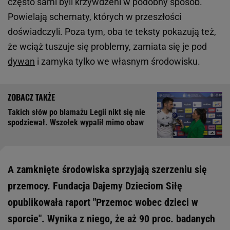
często sami byli krzywdzeni w podobny sposób.
Powielają schematy, których w przeszłości
doświadczyli. Poza tym, oba te teksty pokazują też,
że wciąż tuszuje się problemy, zamiata się je pod
dywan
i zamyka tylko we własnym środowisku.
Takich słów po blamażu Legii nikt się nie
spodziewał. Wszołek wypalił mimo obaw
A zamknięte środowiska sprzyjają szerzeniu się
przemocy. Fundacja Dajemy Dzieciom Siłę
opublikowała raport "Przemoc wobec dzieci w
sporcie". Wynika z niego, że aż 90 proc. badanych