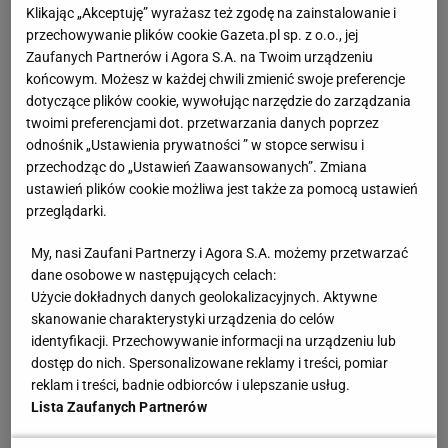
83 proc. badanych spotkała krzywda ze strony
Klikając „Akceptuję” wyrażasz też zgodę na zainstalowanie i
przechowywanie plików cookie Gazeta.pl sp. z o.o., jej
współzawodników, a 72 proc. zostało
Zaufanych Partnerów i Agora S.A. na Twoim urządzeniu
skrzywdzonych przez osobę sprawującą opiekę i
końcowym. Możesz w każdej chwili zmienić swoje preferencje
kontrolę (zdecydowanie najczęściej chodziło o
dotyczące plików cookie, wywołując narzędzie do zarządzania
twoimi preferencjami dot. przetwarzania danych poprzez
trenerów - 74 proc.)
odnośnik „Ustawienia prywatności ” w stopce serwisu i
przechodząc do „Ustawień Zaawansowanych”. Zmiana
najczęstszą formą przemocy stosowaną przez
ustawień plików cookie możliwa jest także za pomocą ustawień
opiekunów jest przemoc emocjonalna (65,4
przeglądarki.
proc.), dalej przemoc fizyczna (41,4 proc.) i
My, nasi Zaufani Partnerzy i Agora S.A. możemy przetwarzać
przemoc seksualna (11,1 proc.)
dane osobowe w następujących celach:
Użycie dokładnych danych geolokalizacyjnych. Aktywne
częściej krzywdzeni są zawodnicy i zawodniczki
skanowanie charakterystyki urządzenia do celów
trenujący sporty zespołowe - 89,0 proc. niż sporty
identyfikacji. Przechowywanie informacji na urządzeniu lub
kontaktowe - 74,2 proc. i sporty indywidualne - 70
dostęp do nich. Spersonalizowane reklamy i treści, pomiar
reklam i treści, badnie odbiorców i ulepszanie usług.
proc.
Lista Zaufanych Partnerów
Zobacz wideo
Oto plany transferowe Jagiellonii