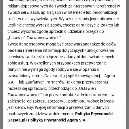
reklam dopasowanych do Twoich zainteresowań i preferencji w
swoich serwisach, aplikacjach i w Internecie lub personalizacji
treści w nich wyświetlanych. Wyrażenie zgody jest dobrowolne.
Jeśli nie chcesz wyrazić zgody, chcesz ograniczyć jej zakres lub
chcesz wycofać zgodę uprzednio udzieloną przejdź do
„Ustawień Zaawansowanych”.
Twoje dane osobowe mogą być przetwarzane także do celów
badania i mierzenia informacji dotyczących funkcjonowania
serwisów i aplikacji lub łączone z danymi dot. świadczonych
Tobie usług. W określonych przypadkach przetwarzanie
danych nie wymaga zgody i odbywa się w oparciu o
uzasadniony interes Gazeta.pl, jej spółki powiązanej – Agora
S.A. – lub Zaufanych Partnerów. Takiemu przetwarzaniu
możesz się sprzeciwić, przechodząc do „Ustawień
Zaawansowanych” lub przez kontakt z administratorem – w
zależności od zakresu sprzeciwu i podmiotu, wobec którego
jest kierowany. Więcej informacji o przetwarzaniu danych
91 proc. dziewcząt i 89 proc. chłopców
osobowych znajdziesz w dokumencie
Polityka Prywatności
uprawiających sport doświadczyło przemocy,
Gazeta.pl
i
Polityka Prywatności Agora S.A.