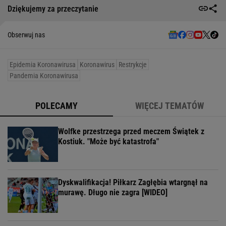
Dziękujemy za przeczytanie
Obserwuj nas
Epidemia Koronawirusa
Koronawirus
Restrykcje
Pandemia Koronawirusa
POLECAMY
WIĘCEJ TEMATÓW
Wolfke przestrzega przed meczem Świątek z
Kostiuk. "Może być katastrofa"
Dyskwalifikacja! Piłkarz Zagłębia wtargnął na
murawę. Długo nie zagra [WIDEO]