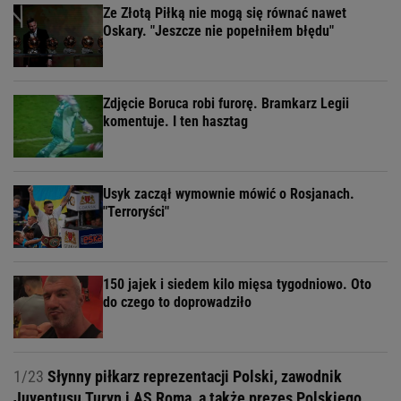
Ze Złotą Piłką nie mogą się równać nawet
Oskary. "Jeszcze nie popełniłem błędu"
Zdjęcie Boruca robi furorę. Bramkarz Legii
komentuje. I ten hasztag
Usyk zaczął wymownie mówić o Rosjanach.
"Terroryści"
150 jajek i siedem kilo mięsa tygodniowo. Oto
do czego to doprowadziło
1/23
Słynny piłkarz reprezentacji Polski, zawodnik
Juventusu Turyn i AS Roma, a także prezes Polskiego