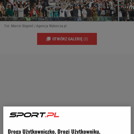
Fot. Marcin Stępień / Agencja Wyborcza.pl
OTWÓRZ GALERIĘ
(3)
Droga Użytkowniczko, Drogi Użytkowniku,