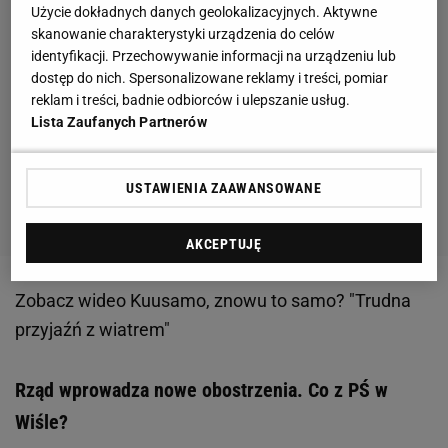
Użycie dokładnych danych geolokalizacyjnych. Aktywne
skanowanie charakterystyki urządzenia do celów
identyfikacji. Przechowywanie informacji na urządzeniu lub
dostęp do nich. Spersonalizowane reklamy i treści, pomiar
reklam i treści, badnie odbiorców i ulepszanie usług.
Lista Zaufanych Partnerów
USTAWIENIA ZAAWANSOWANE
AKCEPTUJĘ
Zobacz wideo
Kuusamo, znowu to samo? "Trudna
przyjaźń z wiatrem"
Rząd wprowadza nowe obostrzenia. Co z PŚ w
Wiśle?