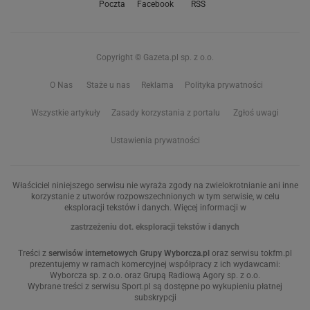
Poczta
Facebook
RSS
Copyright © Gazeta.pl sp. z o.o.
O Nas
Staże u nas
Reklama
Polityka prywatności
Wszystkie artykuły
Zasady korzystania z portalu
Zgłoś uwagi
Ustawienia prywatności
Właściciel niniejszego serwisu nie wyraża zgody na zwielokrotnianie ani inne
korzystanie z utworów rozpowszechnionych w tym serwisie, w celu
eksploracji tekstów i danych. Więcej informacji w
zastrzeżeniu dot. eksploracji tekstów i danych
Treści z
serwisów internetowych Grupy Wyborcza.pl
oraz serwisu tokfm.pl
prezentujemy w ramach komercyjnej współpracy z ich wydawcami:
Wyborcza sp. z o.o. oraz Grupą Radiową Agory sp. z o.o.
Wybrane treści z serwisu Sport.pl są dostępne po wykupieniu płatnej
subskrypcji