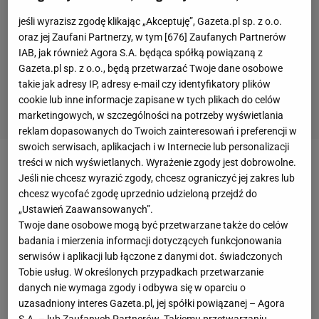
jeśli wyrazisz zgodę klikając „Akceptuję”, Gazeta.pl sp. z o.o.
oraz jej Zaufani Partnerzy, w tym [
676
] Zaufanych Partnerów
IAB, jak również Agora S.A. będąca spółką powiązaną z
Gazeta.pl sp. z o.o., będą przetwarzać Twoje dane osobowe
takie jak adresy IP, adresy e-mail czy identyfikatory plików
cookie lub inne informacje zapisane w tych plikach do celów
marketingowych, w szczególności na potrzeby wyświetlania
reklam dopasowanych do Twoich zainteresowań i preferencji w
swoich serwisach, aplikacjach i w Internecie lub personalizacji
treści w nich wyświetlanych. Wyrażenie zgody jest dobrowolne.
Polska
zmaga się z czwartą falą koronawirusa.
Jeśli nie chcesz wyrazić zgody, chcesz ograniczyć jej zakres lub
Mimo wprowadzenia szczepień liczba zachorowań
chcesz wycofać zgodę uprzednio udzieloną przejdź do
„Ustawień Zaawansowanych”.
oraz śmierci utrzymuje się na wysokim poziomie.
Twoje dane osobowe mogą być przetwarzane także do celów
Dodatkowo na świecie pojawił się nowy wariant
badania i mierzenia informacji dotyczących funkcjonowania
koronawirusa - omikron. W związku z tym rząd
serwisów i aplikacji lub łączone z danymi dot. świadczonych
Tobie usług. W określonych przypadkach przetwarzanie
poinformował o wprowadzeniu nowych obostrzeń,
danych nie wymaga zgody i odbywa się w oparciu o
które będą obowiązywać od 1 do 17 grudnia. Część
uzasadniony interes Gazeta.pl, jej spółki powiązanej – Agora
z nich dotyczy wydarzeń
sportowych
.