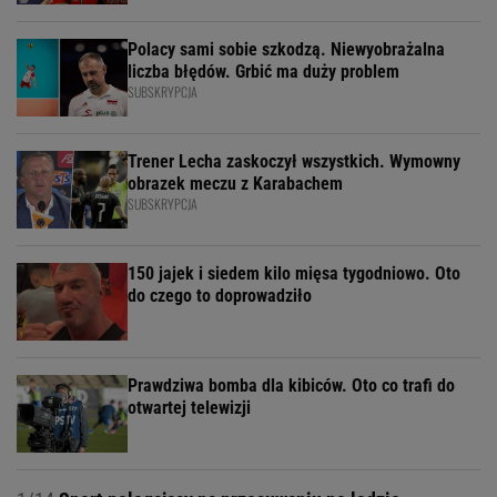
Polacy sami sobie szkodzą. Niewyobrażalna
liczba błędów. Grbić ma duży problem
SUBSKRYPCJA
Trener Lecha zaskoczył wszystkich. Wymowny
obrazek meczu z Karabachem
SUBSKRYPCJA
150 jajek i siedem kilo mięsa tygodniowo. Oto
do czego to doprowadziło
Prawdziwa bomba dla kibiców. Oto co trafi do
otwartej telewizji