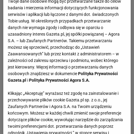
Twoje dane osobowe mogą być przetwarzane także do celów
badania i mierzenia informacji dotyczących funkcjonowania
serwisów i aplikacji lub łączone z danymi dot. świadczonych
Tobie usług. W określonych przypadkach przetwarzanie
danych nie wymaga zgody i odbywa się w oparciu o
uzasadniony interes Gazeta.pl, jej spółki powiązanej – Agora
S.A. – lub Zaufanych Partnerów. Takiemu przetwarzaniu
możesz się sprzeciwić, przechodząc do „Ustawień
Zaawansowanych” lub przez kontakt z administratorem – w
zależności od zakresu sprzeciwu i podmiotu, wobec którego
jest kierowany. Więcej informacji o przetwarzaniu danych
osobowych znajdziesz w dokumencie
Polityka Prywatności
Gazeta.pl
i
Polityka Prywatności Agora S.A.
Klikając „Akceptuję” wyrażasz też zgodę na zainstalowanie i
przechowywanie plików cookie Gazeta.pl sp. z o.o., jej
Zaufanych Partnerów i Agora S.A. na Twoim urządzeniu
końcowym. Możesz w każdej chwili zmienić swoje preferencje
dotyczące plików cookie, wywołując narzędzie do zarządzania
twoimi preferencjami dot. przetwarzania danych poprzez
odnośnik „Ustawienia prywatności ” w stopce serwisu i