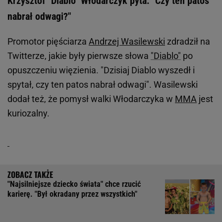
Krzysztof "Diablo" Włodarczyk pyta. "Czy ten patos
nabrał odwagi?"
Promotor pięściarza
Andrzej Wasilewski
zdradził na
Twitterze, jakie były pierwsze słowa
"Diablo"
po
opuszczeniu więzienia. "Dzisiaj Diablo wyszedł i
spytał, czy ten patos nabrał odwagi". Wasilewski
dodał też, że pomysł walki Włodarczyka w
MMA
jest
kuriozalny.
"Najsilniejsze dziecko świata" chce rzucić
karierę. "Był okradany przez wszystkich"