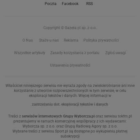
Poczta
Facebook
RSS
Copyright © Gazeta.pl sp. z o.o.
O Nas
Staże u nas
Reklama
Polityka prywatności
Wszystkie artykuły
Zasady korzystania z portalu
Zgłoś uwagi
Ustawienia prywatności
Właściciel niniejszego serwisu nie wyraża zgody na zwielokrotnianie ani inne
korzystanie z utworów rozpowszechnionych w tym serwisie, w celu
eksploracji tekstów i danych. Więcej informacji w
zastrzeżeniu dot. eksploracji tekstów i danych
Treści z
serwisów internetowych Grupy Wyborcza.pl
oraz serwisu tokfm.pl
prezentujemy w ramach komercyjnej współpracy z ich wydawcami:
Wyborcza sp. z o.o. oraz Grupą Radiową Agory sp. z o.o.
Wybrane treści z serwisu Sport.pl są dostępne po wykupieniu płatnej
subskrypcji