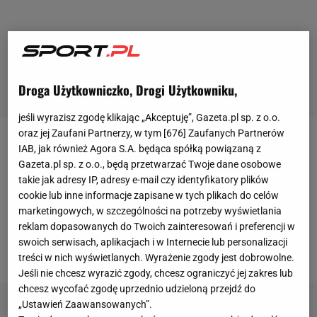
Droga Użytkowniczko, Drogi Użytkowniku,
jeśli wyrazisz zgodę klikając „Akceptuję”, Gazeta.pl sp. z o.o.
oraz jej Zaufani Partnerzy, w tym [
676
] Zaufanych Partnerów
"Diablo" Włodarczyk
ostatni raz w
ringu
stanął w
IAB, jak również Agora S.A. będąca spółką powiązaną z
Gazeta.pl sp. z o.o., będą przetwarzać Twoje dane osobowe
listopadzie zeszłego roku, kiedy to zmierzył się z
takie jak adresy IP, adresy e-mail czy identyfikatory plików
Maximiliano Jorge Gomezem. Polak pokonał
cookie lub inne informacje zapisane w tych plikach do celów
Argentyńczyka przed czasem. Ostatnie pięć
marketingowych, w szczególności na potrzeby wyświetlania
reklam dopasowanych do Twoich zainteresowań i preferencji w
miesięcy pięściarz spędził w więzieniu. Teraz chce
swoich serwisach, aplikacjach i w Internecie lub personalizacji
wrócić na ring.
treści w nich wyświetlanych. Wyrażenie zgody jest dobrowolne.
Jeśli nie chcesz wyrazić zgody, chcesz ograniczyć jej zakres lub
chcesz wycofać zgodę uprzednio udzieloną przejdź do
„Ustawień Zaawansowanych”.