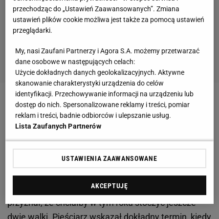
przechodząc do „Ustawień Zaawansowanych”. Zmiana
ustawień plików cookie możliwa jest także za pomocą ustawień
przeglądarki.
My, nasi Zaufani Partnerzy i Agora S.A. możemy przetwarzać
dane osobowe w następujących celach:
Użycie dokładnych danych geolokalizacyjnych. Aktywne
skanowanie charakterystyki urządzenia do celów
identyfikacji. Przechowywanie informacji na urządzeniu lub
Zobacz wideo
"Na chwilę zawieszam rękawice na
dostęp do nich. Spersonalizowane reklamy i treści, pomiar
reklam i treści, badnie odbiorców i ulepszanie usług.
kołku. Nie będzie przeskakiwania z MMA do boksu"
Lista Zaufanych Partnerów
Krzysztof "Diablo" Włodarczyk chce stoczyć kolejne
USTAWIENIA ZAAWANSOWANE
walki. Rzuca wyzwanie Arturowi Szpilce
AKCEPTUJĘ
Włodarczyk
w rozmowie z Andrzejem Kostyrą
przyznał, że chciałby w tym roku stoczyć jeszcze
dwie
walki
. Pięściarz wskazał dokładny termin, kiedy