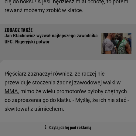
cię do boksu! A jeśli będziesz miał ochotę, to potem
rewanż możemy zrobić w klatce.
Jan Błachowicz wyzwał najlepszego zawodnika
UFC. Nigeryjski potwór
Pięściarz zaznaczył również, że raczej nie
przewiduje stoczenia żadnej zawodowej walki w
MMA
, mimo że wielu promotorów byłoby chętnych
do zaproszenia go do klatki. - Myślę, że ich nie stać -
skwitował z uśmiechem.