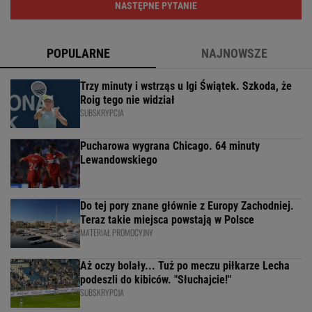
NASTĘPNE PYTANIE
POPULARNE
NAJNOWSZE
Trzy minuty i wstrząs u Igi Świątek. Szkoda, że
Roig tego nie widział
SUBSKRYPCJA
Pucharowa wygrana Chicago. 64 minuty
Lewandowskiego
Do tej pory znane głównie z Europy Zachodniej.
Teraz takie miejsca powstają w Polsce
MATERIAŁ PROMOCYJNY
Aż oczy bolały... Tuż po meczu piłkarze Lecha
podeszli do kibiców. "Słuchajcie!"
SUBSKRYPCJA