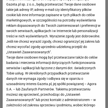
Holendra w ogóle nie zobaczyliśmy Lecha, który
Gazeta.pl sp. z o.o., będą przetwarzać Twoje dane osobowe
atakuje, gra ofensywnie i z polotem.
takie jak adresy IP, adresy e-mail czy identyfikatory plików
cookie lub inne informacje zapisane w tych plikach do celów
marketingowych, w szczególności na potrzeby wyświetlania
reklam dopasowanych do Twoich zainteresowań i preferencji w
swoich serwisach, aplikacjach i w Internecie lub personalizacji
treści w nich wyświetlanych. Wyrażenie zgody jest dobrowolne.
Jeśli nie chcesz wyrazić zgody, chcesz ograniczyć jej zakres lub
chcesz wycofać zgodę uprzednio udzieloną przejdź do
„Ustawień Zaawansowanych”.
Twoje dane osobowe mogą być przetwarzane także do celów
badania i mierzenia informacji dotyczących funkcjonowania
serwisów i aplikacji lub łączone z danymi dot. świadczonych
Tobie usług. W określonych przypadkach przetwarzanie
danych nie wymaga zgody i odbywa się w oparciu o
uzasadniony interes Gazeta.pl, jej spółki powiązanej – Agora
S.A. – lub Zaufanych Partnerów. Takiemu przetwarzaniu
możesz się sprzeciwić, przechodząc do „Ustawień
Zaawansowanych” lub przez kontakt z administratorem – w
zależności od zakresu sprzeciwu i podmiotu, wobec którego