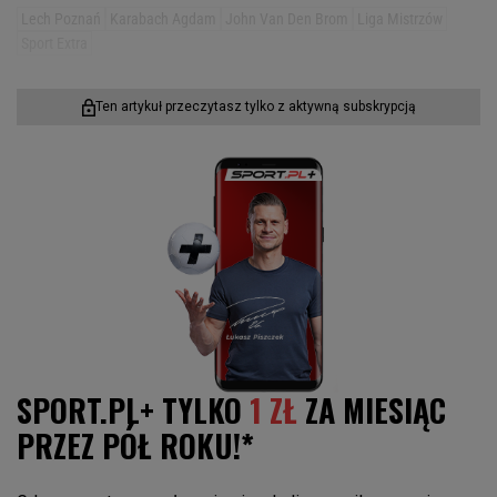
Lech Poznań
Karabach Agdam
John Van Den Brom
Liga Mistrzów
Sport Extra