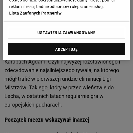
reklam i treści, badnie odbiorców i ulepszanie usług.
Od razu jednak zaznaczamy, że to nie jest żaden
Lista Zaufanych Partnerów
zarzut z naszej strony, bo od mistrza Polski
oczekujemy, by w Europie był skuteczny i
USTAWIENIA ZAAWANSOWANE
pragmatyczny. By grał przede wszystkim na wynik.
Jak właśnie we wtorek zagrał Lech, który na
AKCEPTUJĘ
własnym stadionie pokonał faworyzowany
Karabach Agdam
. Czyli najwyżej rozstawionego i
zdecydowanie najsilniejszego rywala, na którego
mógł trafić w pierwszej rundzie eliminacji
Ligi
Mistrzów
. Takiego, który w przeciwieństwie do
Lecha, w ostatnich latach regularnie gra w
europejskich pucharach.
Początek meczu wskazywał inaczej