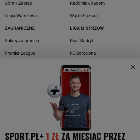
Górnik Zabrze
Radomiak Radom
Legia Warszawa
Warta Poznań
ZAGRANICZNE
LIGA MISTRZÓW
Polacy za granicą
Real Madryt
Premier League
FC Barcelona
La Liga
Borussia Dortmund
Bundesliga
Bayern Monachium
Serie A
Manchester United
Ligue 1
Liverpool FC
Liga Europy
Napoli
Juventus Turyn