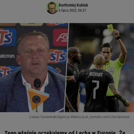
Bartłomiej Kubiak
6 lipca 2022, 06:37
Łukasz Cynalewski/Agencja Wyborcza.pl, youtube.com/c/lechpoznan
Tego właśnie oczekujemy od Lecha w Europie. Że