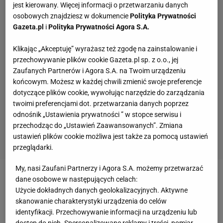
jest kierowany. Więcej informacji o przetwarzaniu danych
osobowych znajdziesz w dokumencie
Polityka Prywatności
Gazeta.pl
i
Polityka Prywatności Agora S.A.
Klikając „Akceptuję” wyrażasz też zgodę na zainstalowanie i
przechowywanie plików cookie Gazeta.pl sp. z o.o., jej
Zaufanych Partnerów i Agora S.A. na Twoim urządzeniu
końcowym. Możesz w każdej chwili zmienić swoje preferencje
dotyczące plików cookie, wywołując narzędzie do zarządzania
twoimi preferencjami dot. przetwarzania danych poprzez
odnośnik „Ustawienia prywatności ” w stopce serwisu i
przechodząc do „Ustawień Zaawansowanych”. Zmiana
ustawień plików cookie możliwa jest także za pomocą ustawień
przeglądarki.
My, nasi Zaufani Partnerzy i Agora S.A. możemy przetwarzać
dane osobowe w następujących celach:
Zobacz wideo
Arcytrudna droga Lecha Poznań do
Użycie dokładnych danych geolokalizacyjnych. Aktywne
LM. Potrzebuje wręcz cudu, by grać w fazie
skanowanie charakterystyki urządzenia do celów
grupowej
identyfikacji. Przechowywanie informacji na urządzeniu lub
dostęp do nich. Spersonalizowane reklamy i treści, pomiar