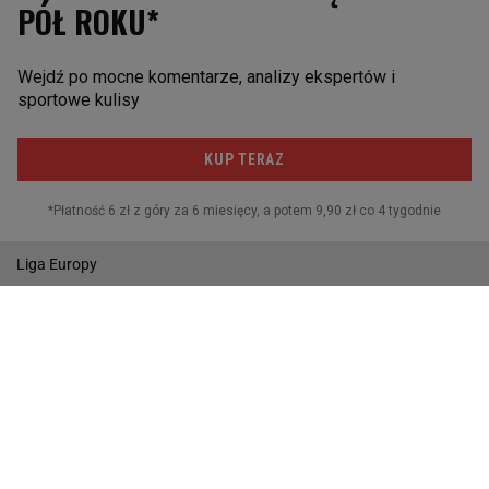
Paris St. Germain
POZOSTAŁE
Reprezentacja
I liga
Puchar Polski
MŚ w Piłce Nożnej
Liga Europy
Wyniki
Gazeta.pl
Wiadomości
Sport.pl
Biznes
Gazeta Wyborcza
Buzz
Pogoda
Wideo
Tok.FM