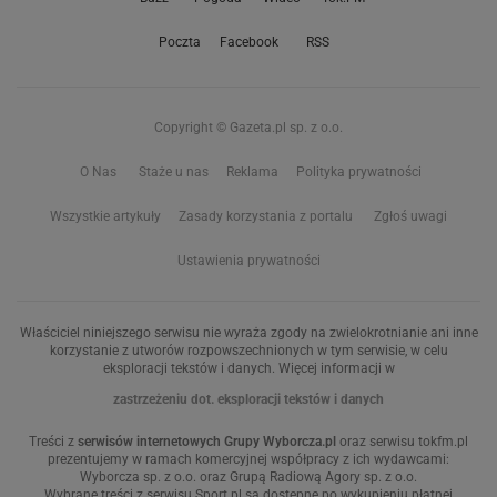
Poczta
Facebook
RSS
Copyright © Gazeta.pl sp. z o.o.
O Nas
Staże u nas
Reklama
Polityka prywatności
Wszystkie artykuły
Zasady korzystania z portalu
Zgłoś uwagi
Ustawienia prywatności
Właściciel niniejszego serwisu nie wyraża zgody na zwielokrotnianie ani inne
korzystanie z utworów rozpowszechnionych w tym serwisie, w celu
eksploracji tekstów i danych. Więcej informacji w
zastrzeżeniu dot. eksploracji tekstów i danych
Treści z
serwisów internetowych Grupy Wyborcza.pl
oraz serwisu tokfm.pl
prezentujemy w ramach komercyjnej współpracy z ich wydawcami:
Wyborcza sp. z o.o. oraz Grupą Radiową Agory sp. z o.o.
Wybrane treści z serwisu Sport.pl są dostępne po wykupieniu płatnej