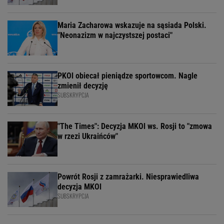
Maria Zacharowa wskazuje na sąsiada Polski.
"Neonazizm w najczystszej postaci"
PKOl obiecał pieniądze sportowcom. Nagle
zmienił decyzję
SUBSKRYPCJA
"The Times": Decyzja MKOl ws. Rosji to "zmowa
w rzezi Ukraińców"
Powrót Rosji z zamrażarki. Niesprawiedliwa
decyzja MKOl
SUBSKRYPCJA