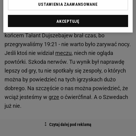
położeniu zacięliśmy się rzutowo na 10 minut, więc
USTAWIENIA ZAAWANSOWANE
znów musieliśmy gonić - było 15:18. Dla tej
huśtawki, która ostatecznie wyniosła nas w górę
AKCEPTUJĘ
dopiero w końcówce - jeszcze na 10 minut przed
końcem Tałant Dujszebajew brał czas, bo
przegrywaliśmy 19:21 - nie warto było zarywać nocy.
Jeśli ktoś nie widział
meczu
, niech nie ogląda
powtórki. Szkoda nerwów. Tu wynik był naprawdę
lepszy od gry, tu nie spotkały się zespoły, o których
można by powiedzieć na tych igrzyskach dużo
dobrego. Na szczęście o nas można powiedzieć, że
wciąż jesteśmy w
grze
o ćwierćfinał. A o Szwedach
już nie.