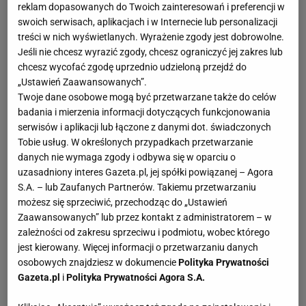
reklam dopasowanych do Twoich zainteresowań i preferencji w
swoich serwisach, aplikacjach i w Internecie lub personalizacji
treści w nich wyświetlanych. Wyrażenie zgody jest dobrowolne.
Jeśli nie chcesz wyrazić zgody, chcesz ograniczyć jej zakres lub
chcesz wycofać zgodę uprzednio udzieloną przejdź do
„Ustawień Zaawansowanych”.
Twoje dane osobowe mogą być przetwarzane także do celów
badania i mierzenia informacji dotyczących funkcjonowania
serwisów i aplikacji lub łączone z danymi dot. świadczonych
Tobie usług. W określonych przypadkach przetwarzanie
danych nie wymaga zgody i odbywa się w oparciu o
uzasadniony interes Gazeta.pl, jej spółki powiązanej – Agora
S.A. – lub Zaufanych Partnerów. Takiemu przetwarzaniu
możesz się sprzeciwić, przechodząc do „Ustawień
Zaawansowanych” lub przez kontakt z administratorem – w
zależności od zakresu sprzeciwu i podmiotu, wobec którego
jest kierowany. Więcej informacji o przetwarzaniu danych
osobowych znajdziesz w dokumencie
Polityka Prywatności
Gazeta.pl
i
Polityka Prywatności Agora S.A.