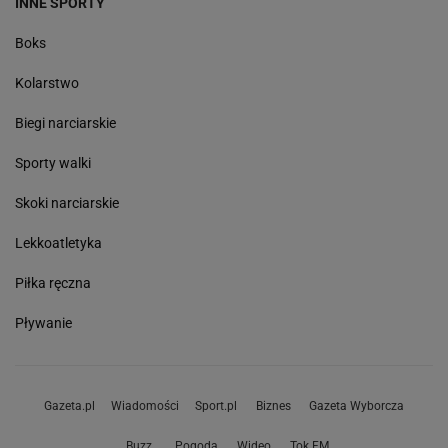
INNE SPORTY
Boks
Kolarstwo
Biegi narciarskie
Sporty walki
Skoki narciarskie
Lekkoatletyka
Piłka ręczna
Pływanie
Gazeta.pl
Wiadomości
Sport.pl
Biznes
Gazeta Wyborcza
Buzz
Pogoda
Wideo
Tok.FM