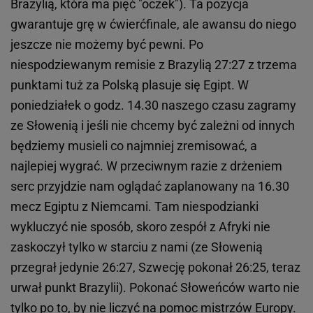
Brazylią, która ma pięć "oczek"). Ta pozycja
gwarantuje grę w ćwierćfinale, ale awansu do niego
jeszcze nie możemy być pewni. Po
niespodziewanym remisie z Brazylią 27:27 z trzema
punktami tuż za Polską plasuje się Egipt. W
poniedziałek o godz. 14.30 naszego czasu zagramy
ze Słowenią i jeśli nie chcemy być zależni od innych
będziemy musieli co najmniej zremisować, a
najlepiej wygrać. W przeciwnym razie z drżeniem
serc przyjdzie nam oglądać zaplanowany na 16.30
mecz Egiptu z Niemcami. Tam niespodzianki
wykluczyć nie sposób, skoro zespół z Afryki nie
zaskoczył tylko w starciu z nami (ze Słowenią
przegrał jedynie 26:27, Szwecję pokonał 26:25, teraz
urwał punkt Brazylii). Pokonać Słoweńców warto nie
tylko po to, by nie liczyć na pomoc mistrzów Europy.