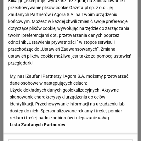
Klikając „Akceptuję” wyrażasz też zgodę na zainstalowanie i
przechowywanie plików cookie Gazeta.pl sp. z o.o., jej
Zaufanych Partnerów i Agora S.A. na Twoim urządzeniu
końcowym. Możesz w każdej chwili zmienić swoje preferencje
dotyczące plików cookie, wywołując narzędzie do zarządzania
twoimi preferencjami dot. przetwarzania danych poprzez
odnośnik „Ustawienia prywatności ” w stopce serwisu i
przechodząc do „Ustawień Zaawansowanych”. Zmiana
ustawień plików cookie możliwa jest także za pomocą ustawień
przeglądarki.
1. Kto nie widział, nie żałuje
My, nasi Zaufani Partnerzy i Agora S.A. możemy przetwarzać
dane osobowe w następujących celach:
Mattias Anderson obronił do przerwy 11 z 21
Użycie dokładnych danych geolokalizacyjnych. Aktywne
naszych rzutów, miał 48 proc. skuteczności.
skanowanie charakterystyki urządzenia do celów
Psuliśmy hurtowo, nawet najprostsze sytuacje,
identyfikacji. Przechowywanie informacji na urządzeniu lub
dostęp do nich. Spersonalizowane reklamy i treści, pomiar
dlatego przegrywaliśmy 12:13. Wystarczyło, że
reklam i treści, badnie odbiorców i ulepszanie usług.
podkręciliśmy tempo na początku drugiej połowy i
Lista Zaufanych Partnerów
już prowadziliśmy 15:13, ale będąc w takim