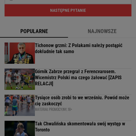
NASTĘPNE PYTANIE
POPULARNE
NAJNOWSZE
Tichonow grzmi: Z Polakami należy postąpić
dokładnie tak samo
Górnik Zabrze przegrał z Ferencvarosem.
Wicemistrz Polski ma czego żałować [ZAPIS
RELACJI]
Tysiące osób zrobi to we wrześniu. Powód może
cię zaskoczyć
MATERIAŁ PROMOCYJNY, 18+
Tak Chwalińska skomentowała swój występ w
Toronto