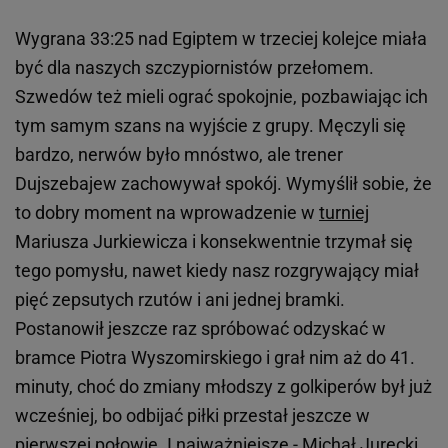
Wygrana 33:25 nad Egiptem w trzeciej kolejce miała
być dla naszych szczypiornistów przełomem.
Szwedów też mieli ograć spokojnie, pozbawiając ich
tym samym szans na wyjście z grupy. Męczyli się
bardzo, nerwów było mnóstwo, ale trener
Dujszebajew zachowywał spokój. Wymyślił sobie, że
to dobry moment na wprowadzenie w
turniej
Mariusza Jurkiewicza i konsekwentnie trzymał się
tego pomysłu, nawet kiedy nasz rozgrywający miał
pięć zepsutych rzutów i ani jednej bramki.
Postanowił jeszcze raz spróbować odzyskać w
bramce Piotra Wyszomirskiego i grał nim aż do 41.
minuty, choć do zmiany młodszy z golkiperów był już
wcześniej, bo odbijać piłki przestał jeszcze w
pierwszej połowie. I najważniejsze - Michał Jurecki