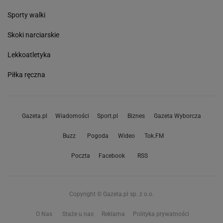
Sporty walki
Skoki narciarskie
Lekkoatletyka
Piłka ręczna
Gazeta.pl
Wiadomości
Sport.pl
Biznes
Gazeta Wyborcza
Buzz
Pogoda
Wideo
Tok.FM
Poczta
Facebook
RSS
Copyright © Gazeta.pl sp. z o.o.
O Nas
Staże u nas
Reklama
Polityka prywatności