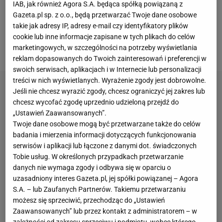
IAB, jak również Agora S.A. będąca spółką powiązaną z
się nie lada wyzwania i skrzyżował rękawice z
Gazeta.pl sp. z o.o., będą przetwarzać Twoje dane osobowe
Ghańczykiem Richardem Larteyem, który w kwietniu
takie jak adresy IP, adresy e-mail czy identyfikatory plików
znokautował Andrzeja Wawrzyka (w czwartej
cookie lub inne informacje zapisane w tych plikach do celów
rundzie). Efekt był piorunujący.
marketingowych, w szczególności na potrzeby wyświetlania
reklam dopasowanych do Twoich zainteresowań i preferencji w
swoich serwisach, aplikacjach i w Internecie lub personalizacji
treści w nich wyświetlanych. Wyrażenie zgody jest dobrowolne.
Jeśli nie chcesz wyrazić zgody, chcesz ograniczyć jej zakres lub
chcesz wycofać zgodę uprzednio udzieloną przejdź do
„Ustawień Zaawansowanych”.
Twoje dane osobowe mogą być przetwarzane także do celów
badania i mierzenia informacji dotyczących funkcjonowania
serwisów i aplikacji lub łączone z danymi dot. świadczonych
Tobie usług. W określonych przypadkach przetwarzanie
danych nie wymaga zgody i odbywa się w oparciu o
uzasadniony interes Gazeta.pl, jej spółki powiązanej – Agora
S.A. – lub Zaufanych Partnerów. Takiemu przetwarzaniu
możesz się sprzeciwić, przechodząc do „Ustawień
Zaawansowanych” lub przez kontakt z administratorem – w