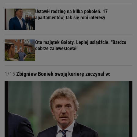
Ustawił rodzinę na kilka pokoleń. 17
apartamentów, tak się robi interesy
Oto majątek Gołoty. Lepiej usiądźcie. "Bardzo
dobrze zainwestował"
1/15
Zbigniew Boniek swoją karierę zaczynał w: