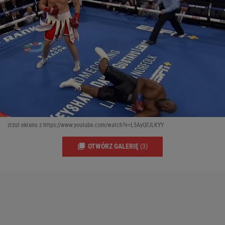
zrzut ekranu z https://www.youtube.com/watch?v=L5AyQFJLKYY
OTWÓRZ GALERIĘ
(3)