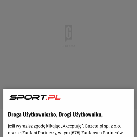
Droga Użytkowniczko, Drogi Użytkowniku,
Damian Knyba coraz lepiej poczyna sobie w
jeśli wyrazisz zgodę klikając „Akceptuję”, Gazeta.pl sp. z o.o.
zawodowym ringu. Po 13 wygranych
walkach
podjął
oraz jej Zaufani Partnerzy, w tym [
676
] Zaufanych Partnerów