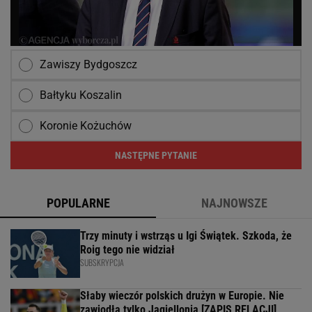
Zawiszy Bydgoszcz
Bałtyku Koszalin
Koronie Kożuchów
NASTĘPNE PYTANIE
POPULARNE
NAJNOWSZE
Trzy minuty i wstrząs u Igi Świątek. Szkoda, że
Roig tego nie widział
SUBSKRYPCJA
Słaby wieczór polskich drużyn w Europie. Nie
zawiodła tylko Jagiellonia [ZAPIS RELACJI]