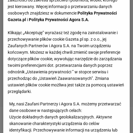
zależności od zakresu sprzeciwu i podmiotu, wobec którego
jest kierowany. Więcej informacji o przetwarzaniu danych
osobowych znajdziesz w dokumencie
Polityka Prywatności
Gazeta.pl
i
Polityka Prywatności Agora S.A.
Klikając „Akceptuję” wyrażasz też zgodę na zainstalowanie i
przechowywanie plików cookie Gazeta.pl sp. z o.o., jej
Zaufanych Partnerów i Agora S.A. na Twoim urządzeniu
końcowym. Możesz w każdej chwili zmienić swoje preferencje
dotyczące plików cookie, wywołując narzędzie do zarządzania
twoimi preferencjami dot. przetwarzania danych poprzez
odnośnik „Ustawienia prywatności ” w stopce serwisu i
przechodząc do „Ustawień Zaawansowanych”. Zmiana
ustawień plików cookie możliwa jest także za pomocą ustawień
przeglądarki.
My, nasi Zaufani Partnerzy i Agora S.A. możemy przetwarzać
dane osobowe w następujących celach:
Użycie dokładnych danych geolokalizacyjnych. Aktywne
Zobacz wideo
Szeremeta wróciła do treningów.
skanowanie charakterystyki urządzenia do celów
"Widać szybkość"
identyfikacji. Przechowywanie informacji na urządzeniu lub