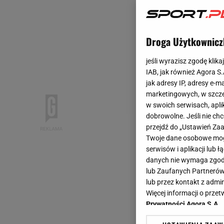
Droga Użytkownicz
jeśli wyrazisz zgodę klika
IAB, jak również Agora S
jak adresy IP, adresy e-m
marketingowych, w szcze
w swoich serwisach, aplik
dobrowolne. Jeśli nie ch
przejdź do „Ustawień Z
Twoje dane osobowe mogą
serwisów i aplikacji lub
danych nie wymaga zgody 
lub Zaufanych Partnerów
lub przez kontakt z admi
Więcej informacji o prz
Prywatności Agora S.A.