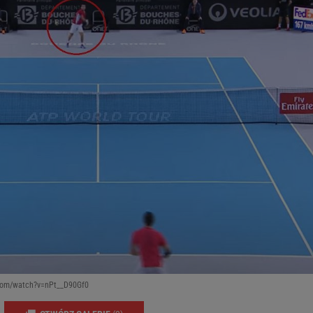
com/watch?v=nPt__D90Gf0