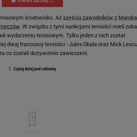
OTWÓRZ GALERIĘ
(2)
tenisowym środowisku. Aż
sześciu zawodników z Maroka
meczów
. W związku z tymi sankcjami tenisiści mieli zak
iek wydarzeniu tenisowym. Tylko jeden z nich został
j dwaj francuscy tenisiści - Jules Okala oraz Mick Lesc
 za co zostali dożywotnio zawieszeni.