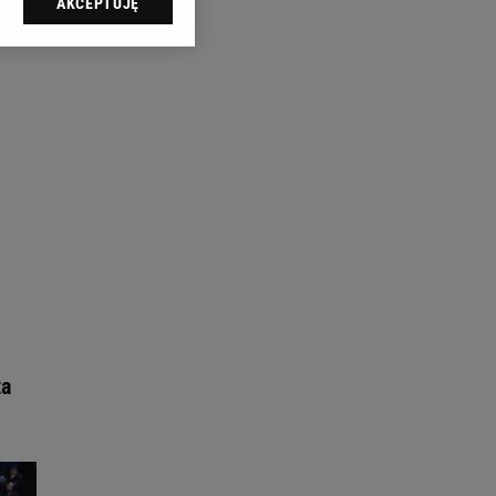
AKCEPTUJĘ
l sp. z o.o., jej
ić swoje preferencje
arzania danych poprzez
ych”. Zmiana ustawień
ach:
 celów identyfikacji.
omiar reklam i treści,
ta