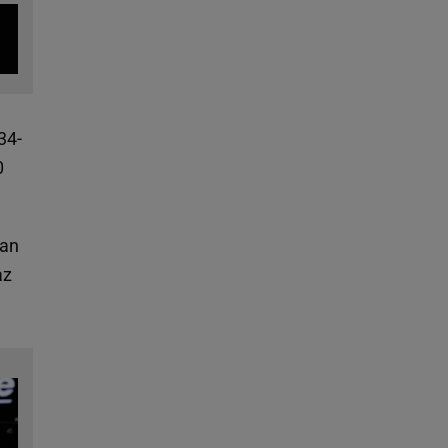
34-
0
man
az