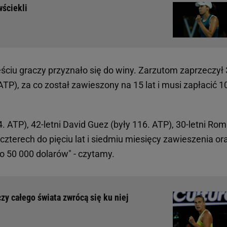
wściekli
ześciu graczy przyznało się do winy. Zarzutom zaprzeczył 
ATP), za co został zawieszony na 15 lat i musi zapłacić 1
54. ATP), 42-letni David Guez (były 116. ATP), 30-letni Ro
 czterech do pięciu lat i siedmiu miesięcy zawieszenia or
 50 000 dolarów" - czytamy.
zy całego świata zwrócą się ku niej