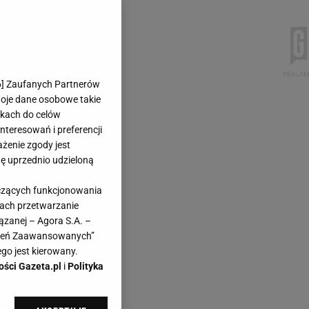
6
] Zaufanych Partnerów
woje dane osobowe takie
likach do celów
teresowań i preferencji
ażenie zgody jest
dę uprzednio udzieloną
yczących funkcjonowania
kach przetwarzanie
ązanej – Agora S.A. –
awień Zaawansowanych”
go jest kierowany.
ości Gazeta.pl
i
Polityka