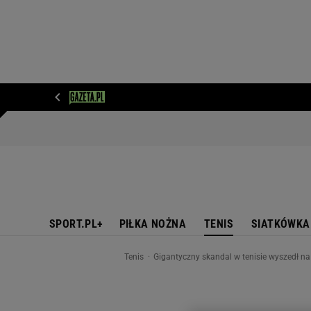
WIADOMOŚCI
NEXT
SPORT
PLOTEK
D
SPORT.PL+
PIŁKA NOŻNA
TENIS
SIATKÓWKA
Tenis
Gigantyczny skandal w tenisie wyszedł na 