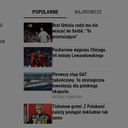
POPULARNE
NAJNOWSZE
az
Brat Grbicia radzi mu nie
wracać do Serbii. "To
przerażające"
ure
Pucharowa wygrana Chicago.
64 minuty Lewandowskiego
Pierwszy etap GAT
zakończony. To strategiczna
inwestycja dla polskiego
eksportu
MATERIAŁ PROMOCYJNY
Tichonow grzmi: Z Polakami
należy postąpić dokładnie tak
samo