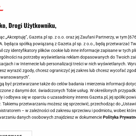
ko, Drogi Użytkowniku,
jąc „Akceptuję”, Gazeta.pl sp. z o.o. oraz jej Zaufani Partnerzy, w tym [
67
.A. będąca spółką powiązaną z Gazeta.pl sp. z o.o., będą przetwarzać T
ail czy identyfikatory plików cookie lub inne informacje zapisane w tych p
gólności na potrzeby wyświetlania reklam dopasowanych do Twoich zain
acjach i w Internecie lub personalizacji treści w nich wyświetlanych. Wyr
cesz wyrazić zgody, chcesz ograniczyć jej zakres lub chcesz wycofać zgo
aawansowanych”.
 być przetwarzane także do celów badania i mierzenia informacji dot
 łączone z danymi dot. świadczonych Tobie usług. W określonych przypad
i odbywa się w oparciu o uzasadniony interes Gazeta.pl, jej spółki powi
. Takiemu przetwarzaniu możesz się sprzeciwić, przechodząc do „Ust
nistratorem – w zależności od zakresu sprzeciwu i podmiotu, wobec które
etwarzaniu danych osobowych znajdziesz w dokumencie
Polityka Prywatn