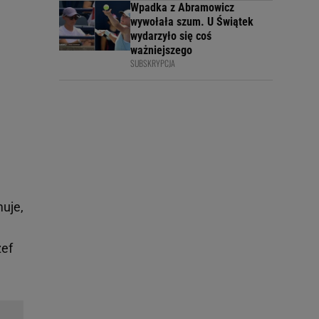
Wpadka z Abramowicz
wywołała szum. U Świątek
wydarzyło się coś
ważniejszego
SUBSKRYPCJA
muje,
zef