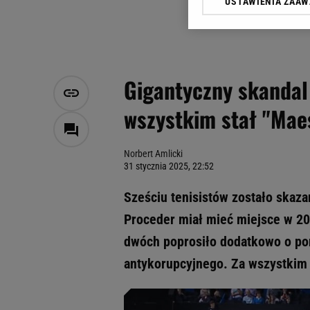
USTAWIENIA ZAA
Klikając „Akceptuję” wyra
Zaufanych Partnerów i A
dotyczące plików cookie,
odnośnik „Ustawienia pr
plików cookie możliwa je
Gigantyczny skandal 
My, nasi Zaufani Partne
wszystkim stał "Mae
Użycie dokładnych danych
Przechowywanie informacji
badnie odbiorców i uleps
Norbert Amlicki
31 stycznia 2025, 22:52
Sześciu tenisistów zostało skaza
Proceder miał mieć miejsce w 201
dwóch poprosiło dodatkowo o po
antykorupcyjnego. Za wszystkim 