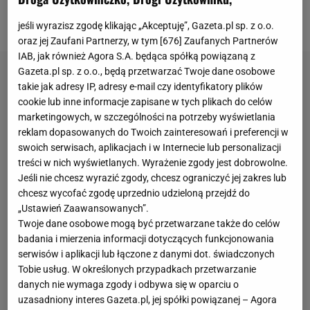
stawka Pucharu Świata przeniesie się z Austrii do
Stanów Zjednoczonych.
jeśli wyrazisz zgodę klikając „Akceptuję”, Gazeta.pl sp. z o.o.
oraz jej Zaufani Partnerzy, w tym [
676
] Zaufanych Partnerów
IAB, jak również Agora S.A. będąca spółką powiązaną z
Gazeta.pl sp. z o.o., będą przetwarzać Twoje dane osobowe
takie jak adresy IP, adresy e-mail czy identyfikatory plików
cookie lub inne informacje zapisane w tych plikach do celów
marketingowych, w szczególności na potrzeby wyświetlania
reklam dopasowanych do Twoich zainteresowań i preferencji w
swoich serwisach, aplikacjach i w Internecie lub personalizacji
treści w nich wyświetlanych. Wyrażenie zgody jest dobrowolne.
Jeśli nie chcesz wyrazić zgody, chcesz ograniczyć jej zakres lub
chcesz wycofać zgodę uprzednio udzieloną przejdź do
„Ustawień Zaawansowanych”.
Twoje dane osobowe mogą być przetwarzane także do celów
badania i mierzenia informacji dotyczących funkcjonowania
serwisów i aplikacji lub łączone z danymi dot. świadczonych
Tobie usług. W określonych przypadkach przetwarzanie
danych nie wymaga zgody i odbywa się w oparciu o
uzasadniony interes Gazeta.pl, jej spółki powiązanej – Agora