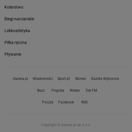
Kolarstwo
Biegi narciarskie
Lekkoatletyka
Piłka ręczna
Pływanie
Gazeta.pl
Wiadomości
Sport.pl
Biznes
Gazeta Wyborcza
Buzz
Pogoda
Wideo
Tok.FM
Poczta
Facebook
RSS
Copyright © Gazeta.pl sp. z o.o.