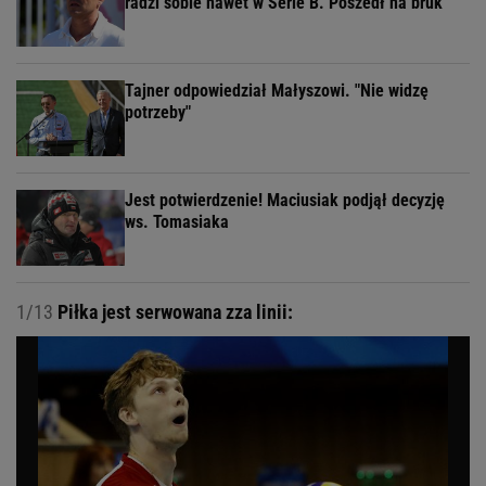
radzi sobie nawet w Serie B. Poszedł na bruk
Tajner odpowiedział Małyszowi. "Nie widzę
potrzeby"
Jest potwierdzenie! Maciusiak podjął decyzję
ws. Tomasiaka
1/13
Piłka jest serwowana zza linii: