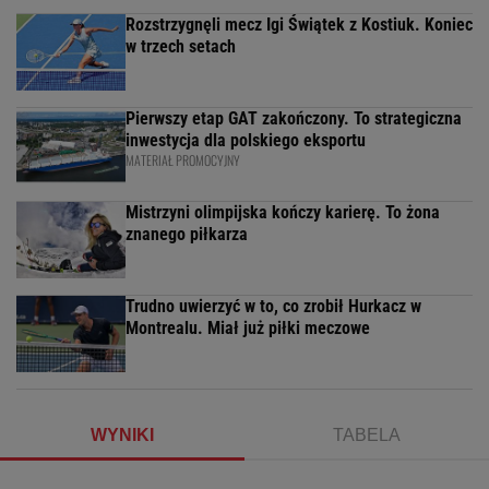
Rozstrzygnęli mecz Igi Świątek z Kostiuk. Koniec
w trzech setach
Pierwszy etap GAT zakończony. To strategiczna
inwestycja dla polskiego eksportu
MATERIAŁ PROMOCYJNY
Mistrzyni olimpijska kończy karierę. To żona
znanego piłkarza
Trudno uwierzyć w to, co zrobił Hurkacz w
Montrealu. Miał już piłki meczowe
WYNIKI
TABELA