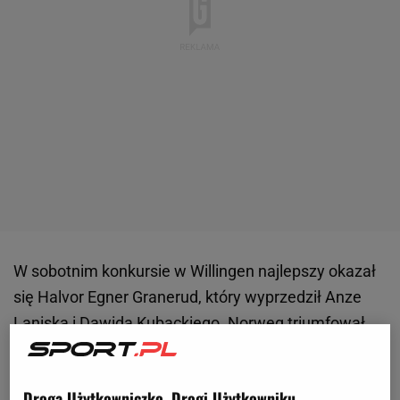
W sobotnim konkursie w Willingen najlepszy okazał
się Halvor Egner Granerud, który wyprzedził Anze
Laniska i
Dawida Kubackiego
. Norweg triumfował
również w niedzielnych zawodach, a najlepszy z
Polaków
Piotr Żyła
zajął siódme miejsce. Teraz cała
Droga Użytkowniczko, Drogi Użytkowniku,