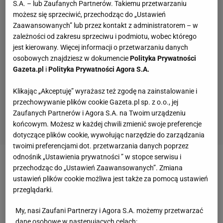
S.A. – lub Zaufanych Partnerów. Takiemu przetwarzaniu
możesz się sprzeciwić, przechodząc do „Ustawień
Zaawansowanych” lub przez kontakt z administratorem – w
zależności od zakresu sprzeciwu i podmiotu, wobec którego
jest kierowany. Więcej informacji o przetwarzaniu danych
osobowych znajdziesz w dokumencie
Polityka Prywatności
Gazeta.pl
i
Polityka Prywatności Agora S.A.
Klikając „Akceptuję” wyrażasz też zgodę na zainstalowanie i
przechowywanie plików cookie Gazeta.pl sp. z o.o., jej
Zaufanych Partnerów i Agora S.A. na Twoim urządzeniu
końcowym. Możesz w każdej chwili zmienić swoje preferencje
dotyczące plików cookie, wywołując narzędzie do zarządzania
twoimi preferencjami dot. przetwarzania danych poprzez
odnośnik „Ustawienia prywatności ” w stopce serwisu i
Zobacz wideo
Amadeusz Ferrari pierwszą walkę
przechodząc do „Ustawień Zaawansowanych”. Zmiana
ustawień plików cookie możliwa jest także za pomocą ustawień
stoczył za darmo: Zazdrościłem tym osobom, które
przeglądarki.
biją się w klatce, chciałem się sprawdzić
My, nasi Zaufani Partnerzy i Agora S.A. możemy przetwarzać
dane osobowe w następujących celach: