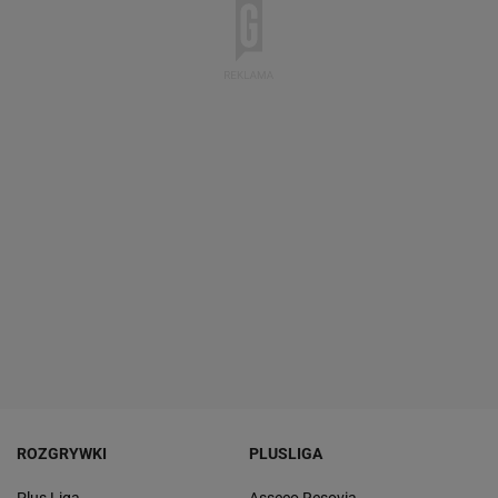
ROZGRYWKI
PLUSLIGA
Plus Liga
Asseco Resovia