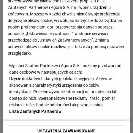
przechowywanie plików cookie Gazeta.pl sp. z o.o., jej
polskiej reprezentacji ważnym turniejem chociażby,
Zaufanych Partnerów i Agora S.A. na Twoim urządzeniu
dlatego że Polacy bronią tytułu mistrzów świata z
końcowym. Możesz w każdej chwili zmienić swoje preferencje
dotyczące plików cookie, wywołując narzędzie do zarządzania
2014 roku. Póki co drużyna Vitala Heynena idzie jak
twoimi preferencjami dot. przetwarzania danych poprzez
burza i nie pozostawia większych szans swoim
odnośnik „Ustawienia prywatności ” w stopce serwisu i
rywalom. Czy tak będzie do końca?
przechodząc do „Ustawień Zaawansowanych”. Zmiana
ustawień plików cookie możliwa jest także za pomocą ustawień
Vital Heynen: Nie wiem, czy Bartosz Kurek jest w
przeglądarki.
świetnej formie
My, nasi Zaufani Partnerzy i Agora S.A. możemy przetwarzać
dane osobowe w następujących celach:
Użycie dokładnych danych geolokalizacyjnych. Aktywne
skanowanie charakterystyki urządzenia do celów
identyfikacji. Przechowywanie informacji na urządzeniu lub
dostęp do nich. Spersonalizowane reklamy i treści, pomiar
reklam i treści, badnie odbiorców i ulepszanie usług.
Lista Zaufanych Partnerów
USTAWIENIA ZAAWANSOWANE