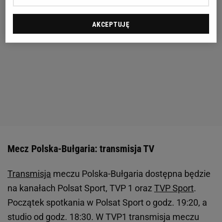
AKCEPTUJĘ
Mecz Polska-Bułgaria: transmisja TV
Transmisja
meczu Polska-Bułgaria dostępna będzie
na kanałach Polsat Sport, TVP 1 oraz
TVP Sport
.
Początek spotkania w Polsat Sport o godz. 19:20, a
studio od godz. 18:30. W TVP1 transmisja meczu