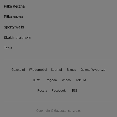
Piłka Ręczna
Piłka nożna
Sporty walki
Skoki narciarskie
Tenis
Gazeta.pl
Wiadomości
Sport.pl
Biznes
Gazeta Wyborcza
Buzz
Pogoda
Wideo
Tok.FM
Poczta
Facebook
RSS
Copyright © Gazeta.pl sp. z o.o.