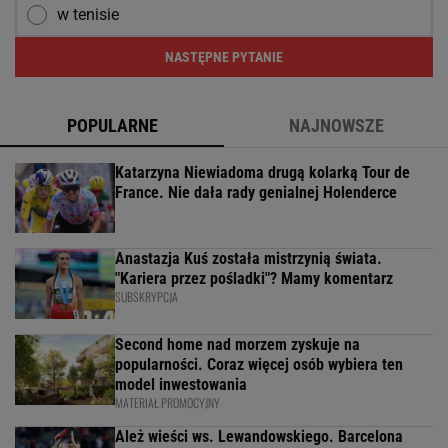
w tenisie
NASTĘPNE PYTANIE
POPULARNE
NAJNOWSZE
Katarzyna Niewiadoma drugą kolarką Tour de
France. Nie dała rady genialnej Holenderce
Anastazja Kuś została mistrzynią świata.
"Kariera przez pośladki"? Mamy komentarz
SUBSKRYPCJA
Second home nad morzem zyskuje na
popularności. Coraz więcej osób wybiera ten
model inwestowania
MATERIAŁ PROMOCYJNY
Ależ wieści ws. Lewandowskiego. Barcelona