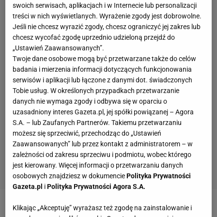
swoich serwisach, aplikacjach i w Internecie lub personalizacji
treści w nich wyświetlanych. Wyrażenie zgody jest dobrowolne.
Jeśli nie chcesz wyrazić zgody, chcesz ograniczyć jej zakres lub
chcesz wycofać zgodę uprzednio udzieloną przejdź do
„Ustawień Zaawansowanych”.
Twoje dane osobowe mogą być przetwarzane także do celów
badania i mierzenia informacji dotyczących funkcjonowania
serwisów i aplikacji lub łączone z danymi dot. świadczonych
Tobie usług. W określonych przypadkach przetwarzanie
danych nie wymaga zgody i odbywa się w oparciu o
uzasadniony interes Gazeta.pl, jej spółki powiązanej – Agora
S.A. – lub Zaufanych Partnerów. Takiemu przetwarzaniu
możesz się sprzeciwić, przechodząc do „Ustawień
Zaawansowanych” lub przez kontakt z administratorem – w
zależności od zakresu sprzeciwu i podmiotu, wobec którego
jest kierowany. Więcej informacji o przetwarzaniu danych
osobowych znajdziesz w dokumencie
Polityka Prywatności
Gazeta.pl
i
Polityka Prywatności Agora S.A.
Klikając „Akceptuję” wyrażasz też zgodę na zainstalowanie i
Trwające mistrzostwa świata w
siatkówce
są dla