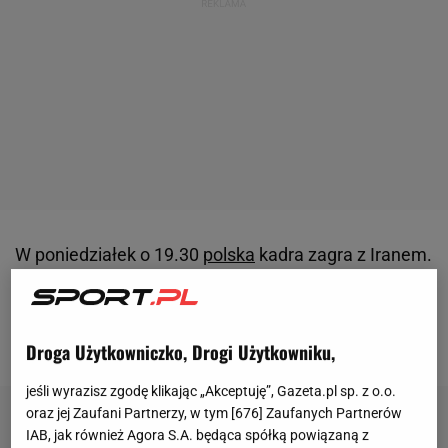
W poniedziałek o 19.30
polska
kadra zagra z Iranem.
Będzie to mecz decydujący o losach tabeli grupy D i
awansie do kolejnej rundy mistrzostw świata. Biało-
czerwoni gotowi są na prowokacje ze strony Persów.
Droga Użytkowniczko, Drogi Użytkowniku,
jeśli wyrazisz zgodę klikając „Akceptuję”, Gazeta.pl sp. z o.o.
oraz jej Zaufani Partnerzy, w tym [
676
] Zaufanych Partnerów
IAB, jak również Agora S.A. będąca spółką powiązaną z