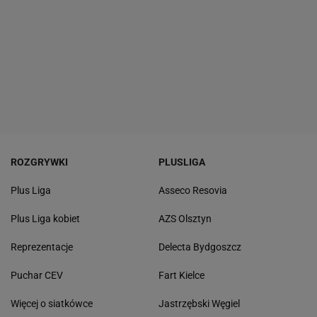
ROZGRYWKI
PLUSLIGA
Plus Liga
Asseco Resovia
Plus Liga kobiet
AZS Olsztyn
Reprezentacje
Delecta Bydgoszcz
Puchar CEV
Fart Kielce
Więcej o siatkówce
Jastrzębski Węgiel