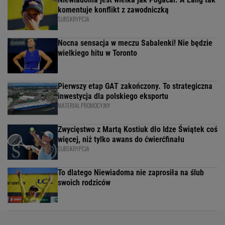
komentuje konflikt z zawodniczką
SUBSKRYPCJA
Nocna sensacja w meczu Sabalenki! Nie będzie
wielkiego hitu w Toronto
Pierwszy etap GAT zakończony. To strategiczna
inwestycja dla polskiego eksportu
MATERIAŁ PROMOCYJNY
Zwycięstwo z Martą Kostiuk dło Idze Świątek coś
więcej, niż tylko awans do ćwierćfinału
SUBSKRYPCJA
To dlatego Niewiadoma nie zaprosiła na ślub
swoich rodziców