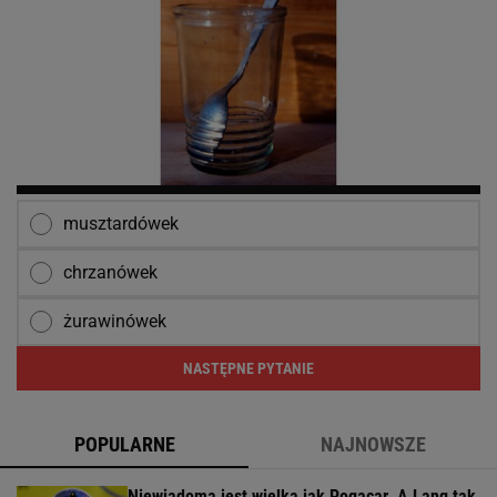
musztardówek
chrzanówek
żurawinówek
NASTĘPNE PYTANIE
POPULARNE
NAJNOWSZE
Niewiadoma jest wielka jak Pogacar. A Lang tak