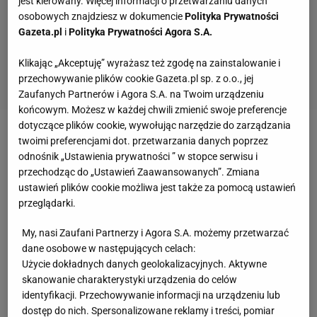
jest kierowany. Więcej informacji o przetwarzaniu danych
osobowych znajdziesz w dokumencie
Polityka Prywatności
Gazeta.pl
i
Polityka Prywatności Agora S.A.
Klikając „Akceptuję” wyrażasz też zgodę na zainstalowanie i
przechowywanie plików cookie Gazeta.pl sp. z o.o., jej
Zaufanych Partnerów i Agora S.A. na Twoim urządzeniu
końcowym. Możesz w każdej chwili zmienić swoje preferencje
dotyczące plików cookie, wywołując narzędzie do zarządzania
>> Polska - Iran. Gdzie obejrzeć mecz? Transmisja
twoimi preferencjami dot. przetwarzania danych poprzez
odnośnik „Ustawienia prywatności ” w stopce serwisu i
TV
przechodząc do „Ustawień Zaawansowanych”. Zmiana
ustawień plików cookie możliwa jest także za pomocą ustawień
Sara Kalisz: Irańczycy to pierwszy poważny
przeglądarki.
sprawdzian polskiej kadry na tych mistrzostwach
My, nasi Zaufani Partnerzy i Agora S.A. możemy przetwarzać
świata. Znani są z prowokowania. Czy i wy jako
dane osobowe w następujących celach:
sztab szkoleniowy daliście swoim zawodnikom
Użycie dokładnych danych geolokalizacyjnych. Aktywne
skanowanie charakterystyki urządzenia do celów
zielone światło w tej materii?
identyfikacji. Przechowywanie informacji na urządzeniu lub
dostęp do nich. Spersonalizowane reklamy i treści, pomiar