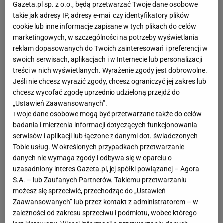
Gazeta.pl sp. z o.o., będą przetwarzać Twoje dane osobowe
takie jak adresy IP, adresy e-mail czy identyfikatory plików
cookie lub inne informacje zapisane w tych plikach do celów
marketingowych, w szczególności na potrzeby wyświetlania
reklam dopasowanych do Twoich zainteresowań i preferencji w
swoich serwisach, aplikacjach i w Internecie lub personalizacji
treści w nich wyświetlanych. Wyrażenie zgody jest dobrowolne.
Jeśli nie chcesz wyrazić zgody, chcesz ograniczyć jej zakres lub
chcesz wycofać zgodę uprzednio udzieloną przejdź do
„Ustawień Zaawansowanych”.
Twoje dane osobowe mogą być przetwarzane także do celów
badania i mierzenia informacji dotyczących funkcjonowania
serwisów i aplikacji lub łączone z danymi dot. świadczonych
Tobie usług. W określonych przypadkach przetwarzanie
danych nie wymaga zgody i odbywa się w oparciu o
uzasadniony interes Gazeta.pl, jej spółki powiązanej – Agora
S.A. – lub Zaufanych Partnerów. Takiemu przetwarzaniu
możesz się sprzeciwić, przechodząc do „Ustawień
Zaawansowanych” lub przez kontakt z administratorem – w
zależności od zakresu sprzeciwu i podmiotu, wobec którego