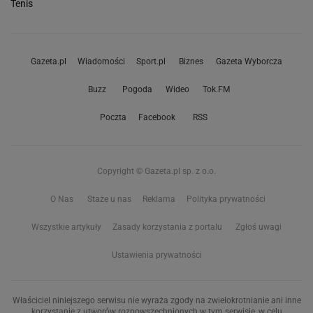
Tenis
Gazeta.pl
Wiadomości
Sport.pl
Biznes
Gazeta Wyborcza
Buzz
Pogoda
Wideo
Tok.FM
Poczta
Facebook
RSS
Copyright © Gazeta.pl sp. z o.o.
O Nas
Staże u nas
Reklama
Polityka prywatności
Wszystkie artykuły
Zasady korzystania z portalu
Zgłoś uwagi
Ustawienia prywatności
Właściciel niniejszego serwisu nie wyraża zgody na zwielokrotnianie ani inne
korzystanie z utworów rozpowszechnionych w tym serwisie, w celu