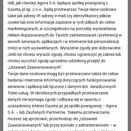
IAB, jak również Agora S.A. będąca spółką powiązaną z
Gazeta.pl sp. z o.o., będą przetwarzać Twoje dane osobowe
takie jak adresy IP, adresy e-mail czy identyfikatory plików
cookie lub inne informacje zapisane w tych plikach do celów
marketingowych, w szczególności na potrzeby wyświetlania
reklam dopasowanych do Twoich zainteresowań i preferencji w
swoich serwisach, aplikacjach i w Internecie lub personalizacji
treści w nich wyświetlanych. Wyrażenie zgody jest dobrowolne.
Jeśli nie chcesz wyrazić zgody, chcesz ograniczyć jej zakres lub
chcesz wycofać zgodę uprzednio udzieloną przejdź do
„Ustawień Zaawansowanych”.
Twoje dane osobowe mogą być przetwarzane także do celów
badania i mierzenia informacji dotyczących funkcjonowania
serwisów i aplikacji lub łączone z danymi dot. świadczonych
Tobie usług. W określonych przypadkach przetwarzanie
danych nie wymaga zgody i odbywa się w oparciu o
uzasadniony interes Gazeta.pl, jej spółki powiązanej – Agora
S.A. – lub Zaufanych Partnerów. Takiemu przetwarzaniu
możesz się sprzeciwić, przechodząc do „Ustawień
Zaawansowanych” lub przez kontakt z administratorem – w