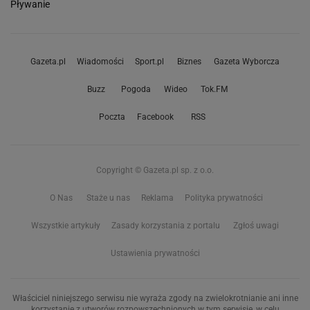
Pływanie
Gazeta.pl
Wiadomości
Sport.pl
Biznes
Gazeta Wyborcza
Buzz
Pogoda
Wideo
Tok.FM
Poczta
Facebook
RSS
Copyright © Gazeta.pl sp. z o.o.
O Nas
Staże u nas
Reklama
Polityka prywatności
Wszystkie artykuły
Zasady korzystania z portalu
Zgłoś uwagi
Ustawienia prywatności
Właściciel niniejszego serwisu nie wyraża zgody na zwielokrotnianie ani inne
korzystanie z utworów rozpowszechnionych w tym serwisie, w celu