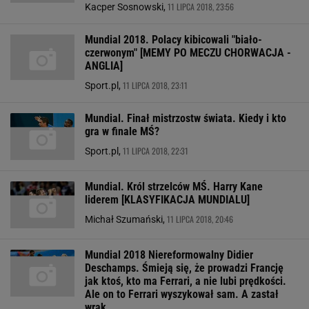
11 LIPCA 2018, 23:56
Kacper Sosnowski,
Mundial 2018. Polacy kibicowali "biało-
czerwonym" [MEMY PO MECZU CHORWACJA -
ANGLIA]
11 LIPCA 2018, 23:11
Sport.pl,
Mundial. Finał mistrzostw świata. Kiedy i kto
gra w finale MŚ?
11 LIPCA 2018, 22:31
Sport.pl,
Mundial. Król strzelców MŚ. Harry Kane
liderem [KLASYFIKACJA MUNDIALU]
11 LIPCA 2018, 20:46
Michał Szumański,
Mundial 2018 Niereformowalny Didier
Deschamps. Śmieją się, że prowadzi Francję
jak ktoś, kto ma Ferrari, a nie lubi prędkości.
Ale on to Ferrari wyszykował sam. A zastał
wrak