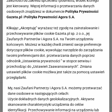
zależności od zakresu sprzeciwu i podmiotu, wobec którego
MŚ w siatkówce 2018. Piękne WAGs dumnie
jest kierowany. Więcej informacji o przetwarzaniu danych
wspierają reprezentację Polski
osobowych znajdziesz w dokumencie
Polityka Prywatności
24 WRZEŚNIA 2018, 14:50
Gazeta.pl
i
Polityka Prywatności Agora S.A.
AM,
Klikając „Akceptuję” wyrażasz też zgodę na zainstalowanie i
MŚ Siatkówka 2018. Daniel Pliński dla Sport.pl
przechowywanie plików cookie Gazeta.pl sp. z o.o., jej
#5: Wolałbym prowadzić Argentynę niż
Zaufanych Partnerów i Agora S.A. na Twoim urządzeniu
Bułgarię. Trzeba na nich wskoczyć. Kubiak
powinien zagrać
końcowym. Możesz w każdej chwili zmienić swoje preferencje
dotyczące plików cookie, wywołując narzędzie do zarządzania
21 WRZEŚNIA 2018, 13:12
Łukasz Jachimiak, Warna,
twoimi preferencjami dot. przetwarzania danych poprzez
odnośnik „Ustawienia prywatności ” w stopce serwisu i
MŚ w siatkówce 2018. Polska - Bułgaria. Gdzie
przechodząc do „Ustawień Zaawansowanych”. Zmiana
obejrzeć mecz? Transmisja TV
ustawień plików cookie możliwa jest także za pomocą ustawień
17 WRZEŚNIA 2018, 14:41
AM,
przeglądarki.
Mistrzostwa świata w siatkówce 2018. Vital
My, nasi Zaufani Partnerzy i Agora S.A. możemy przetwarzać
Heynen: Na pewno będę się wściekał
dane osobowe w następujących celach:
Użycie dokładnych danych geolokalizacyjnych. Aktywne
16 WRZEŚNIA 2018, 10:37
Sara Kalisz,
skanowanie charakterystyki urządzenia do celów
identyfikacji. Przechowywanie informacji na urządzeniu lub