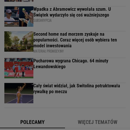
Wpadka z Abramowicz wywołała szum. U
Świątek wydarzyło się coś ważniejszego
SUBSKRYPCJA
Second home nad morzem zyskuje na
popularności. Coraz więcej osób wybiera ten
model inwestowania
MATERIAŁ PROMOCYJNY
Pucharowa wygrana Chicago. 64 minuty
Lewandowskiego
Cały świat widział, jak Switolina potraktowała
rywalkę po meczu
POLECAMY
WIĘCEJ TEMATÓW