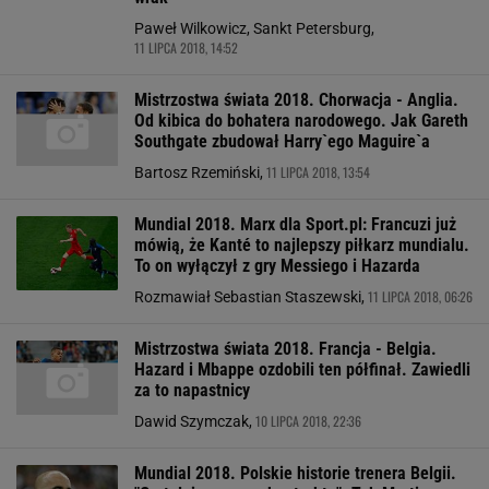
Paweł Wilkowicz, Sankt Petersburg,
11 LIPCA 2018, 14:52
Mistrzostwa świata 2018. Chorwacja - Anglia.
Od kibica do bohatera narodowego. Jak Gareth
Southgate zbudował Harry`ego Maguire`a
11 LIPCA 2018, 13:54
Bartosz Rzemiński,
Mundial 2018. Marx dla Sport.pl: Francuzi już
mówią, że Kanté to najlepszy piłkarz mundialu.
To on wyłączył z gry Messiego i Hazarda
11 LIPCA 2018, 06:26
Rozmawiał Sebastian Staszewski,
Mistrzostwa świata 2018. Francja - Belgia.
Hazard i Mbappe ozdobili ten półfinał. Zawiedli
za to napastnicy
10 LIPCA 2018, 22:36
Dawid Szymczak,
Mundial 2018. Polskie historie trenera Belgii.