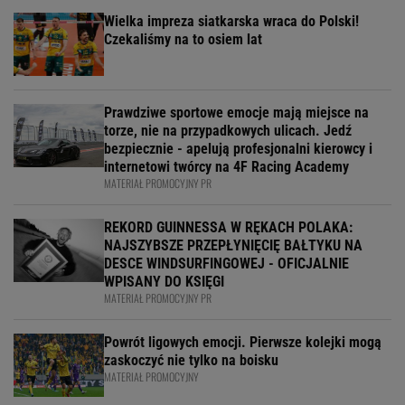
Wielka impreza siatkarska wraca do Polski!
Czekaliśmy na to osiem lat
Prawdziwe sportowe emocje mają miejsce na
torze, nie na przypadkowych ulicach. Jedź
bezpiecznie - apelują profesjonalni kierowcy i
internetowi twórcy na 4F Racing Academy
MATERIAŁ PROMOCYJNY PR
REKORD GUINNESSA W RĘKACH POLAKA:
NAJSZYBSZE PRZEPŁYNIĘCIĘ BAŁTYKU NA
DESCE WINDSURFINGOWEJ - OFICJALNIE
WPISANY DO KSIĘGI
MATERIAŁ PROMOCYJNY PR
Powrót ligowych emocji. Pierwsze kolejki mogą
zaskoczyć nie tylko na boisku
MATERIAŁ PROMOCYJNY