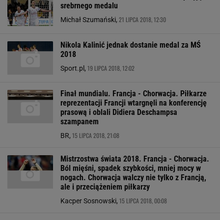
srebrnego medalu
21 LIPCA 2018, 12:30
Michał Szumański,
Nikola Kalinić jednak dostanie medal za MŚ
2018
19 LIPCA 2018, 12:02
Sport.pl,
Finał mundialu. Francja - Chorwacja. Piłkarze
reprezentacji Francji wtargnęli na konferencję
prasową i oblali Didiera Deschampsa
szampanem
15 LIPCA 2018, 21:08
BR,
Mistrzostwa świata 2018. Francja - Chorwacja.
Ból mięśni, spadek szybkości, mniej mocy w
nogach. Chorwacja walczy nie tylko z Francją,
ale i przeciążeniem piłkarzy
15 LIPCA 2018, 00:08
Kacper Sosnowski,