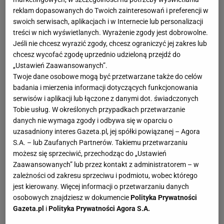
reklam dopasowanych do Twoich zainteresowań i preferencji w
swoich serwisach, aplikacjach i w Internecie lub personalizacji
treści w nich wyświetlanych. Wyrażenie zgody jest dobrowolne.
Jeśli nie chcesz wyrazić zgody, chcesz ograniczyć jej zakres lub
chcesz wycofać zgodę uprzednio udzieloną przejdź do
„Ustawień Zaawansowanych”.
Twoje dane osobowe mogą być przetwarzane także do celów
badania i mierzenia informacji dotyczących funkcjonowania
serwisów i aplikacji lub łączone z danymi dot. świadczonych
Tobie usług. W określonych przypadkach przetwarzanie
danych nie wymaga zgody i odbywa się w oparciu o
uzasadniony interes Gazeta.pl, jej spółki powiązanej – Agora
S.A. – lub Zaufanych Partnerów. Takiemu przetwarzaniu
możesz się sprzeciwić, przechodząc do „Ustawień
Zaawansowanych” lub przez kontakt z administratorem – w
zależności od zakresu sprzeciwu i podmiotu, wobec którego
jest kierowany. Więcej informacji o przetwarzaniu danych
osobowych znajdziesz w dokumencie
Polityka Prywatności
Gazeta.pl
i
Polityka Prywatności Agora S.A.