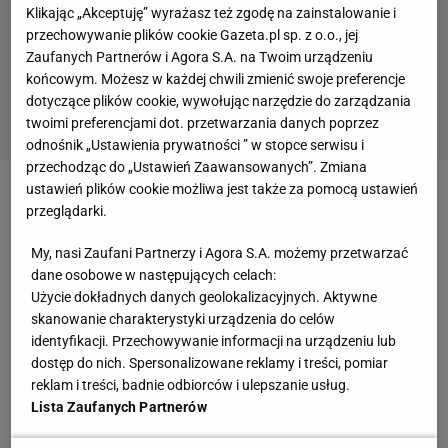
Klikając „Akceptuję” wyrażasz też zgodę na zainstalowanie i
przechowywanie plików cookie Gazeta.pl sp. z o.o., jej
Zaufanych Partnerów i Agora S.A. na Twoim urządzeniu
końcowym. Możesz w każdej chwili zmienić swoje preferencje
dotyczące plików cookie, wywołując narzędzie do zarządzania
twoimi preferencjami dot. przetwarzania danych poprzez
odnośnik „Ustawienia prywatności ” w stopce serwisu i
przechodząc do „Ustawień Zaawansowanych”. Zmiana
ustawień plików cookie możliwa jest także za pomocą ustawień
Zobacz wideo
PSG bez Neymara, Mbappe i
przeglądarki.
Messiego jest lepszy? Kosecki: Oni w ogóle nie
My, nasi Zaufani Partnerzy i Agora S.A. możemy przetwarzać
biegali
dane osobowe w następujących celach:
Użycie dokładnych danych geolokalizacyjnych. Aktywne
Cyfrowa armia hejterów to pomysł Al-Khelaifiego?
skanowanie charakterystyki urządzenia do celów
identyfikacji. Przechowywanie informacji na urządzeniu lub
dostęp do nich. Spersonalizowane reklamy i treści, pomiar
Al-Khelaifi to z jednej strony człowiek, który uczynił z
reklam i treści, badnie odbiorców i ulepszanie usług.
PSG globalną markę o wartości ponad 4 miliardów
Lista Zaufanych Partnerów
euro, a z Parc des Princes kluczowe miejsce spotkań