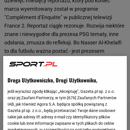
dziewięć miesięcy reportażu, który pod koniec
marca wyemitowany został w programie
"Complément d’Enquête" w publicznej telewizji
France 2. Reportaż ciągle rezonuje. Rozwija niektóre
znane i niewygodne dla prezesa PSG tematy, inne
odsłania, zmusza do refleksji. Bo Nasser Al-Khelaifi
to dla futbolu ważna postać - jest prezesem
stowarzyszenia europejskich klubów (ECA),
dyrektorem grupy medialnej BeIn Sports, prezesem
inwestującym w sport na całym świecie Qatar
Droga Użytkowniczko, Drogi Użytkowniku,
Sports Investments, a przy tym jednym z byłych
jeśli wyrazisz zgodę klikając „Akceptuję”, Gazeta.pl sp. z o.o.
ministrów Kataru.
oraz jej Zaufani Partnerzy, w tym [
676
] Zaufanych Partnerów
IAB, jak również Agora S.A. będąca spółką powiązaną z
Gazeta.pl sp. z o.o., będą przetwarzać Twoje dane osobowe
takie jak adresy IP, adresy e-mail czy identyfikatory plików
cookie lub inne informacje zapisane w tych plikach do celów
marketingowych, w szczególności na potrzeby wyświetlania