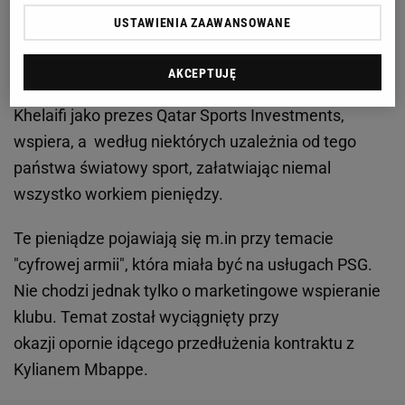
polityków i artystów, ale z drugiej strony tyran i
USTAWIENIA ZAAWANSOWANE
despota, który ma chwytać się nieczystych zagrań,
by realizować swoje interesy – taki obraz płynie z
AKCEPTUJĘ
reportażu. Interesy jego, ale też Kataru, bo Al-
Khelaifi jako prezes Qatar Sports Investments,
wspiera, a według niektórych uzależnia od tego
państwa światowy sport, załatwiając niemal
wszystko workiem pieniędzy.
Te pieniądze pojawiają się m.in przy temacie
"cyfrowej armii", która miała być na usługach PSG.
Nie chodzi jednak tylko o marketingowe wspieranie
klubu. Temat został wyciągnięty przy
okazji opornie idącego przedłużenia kontraktu z
Kylianem Mbappe.