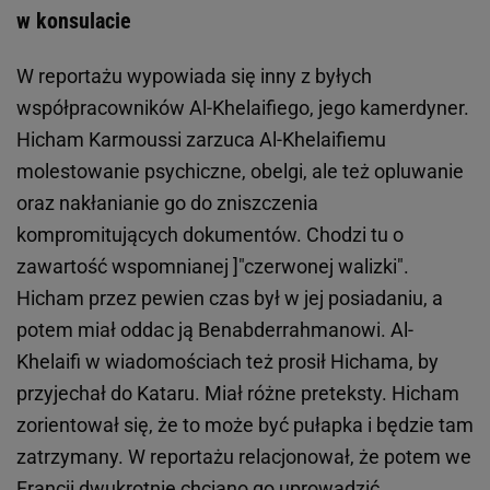
w konsulacie
W reportażu wypowiada się inny z byłych
współpracowników Al-Khelaifiego, jego kamerdyner.
Hicham Karmoussi zarzuca Al-Khelaifiemu
molestowanie psychiczne, obelgi, ale też opluwanie
oraz nakłanianie go do zniszczenia
kompromitujących dokumentów. Chodzi tu o
zawartość wspomnianej ]"czerwonej walizki".
Hicham przez pewien czas był w jej posiadaniu, a
potem miał oddac ją Benabderrahmanowi. Al-
Khelaifi w wiadomościach też prosił Hichama, by
przyjechał do Kataru. Miał różne preteksty. Hicham
zorientował się, że to może być pułapka i będzie tam
zatrzymany. W reportażu relacjonował, że potem we
Francji dwukrotnie chciano go uprowadzić.