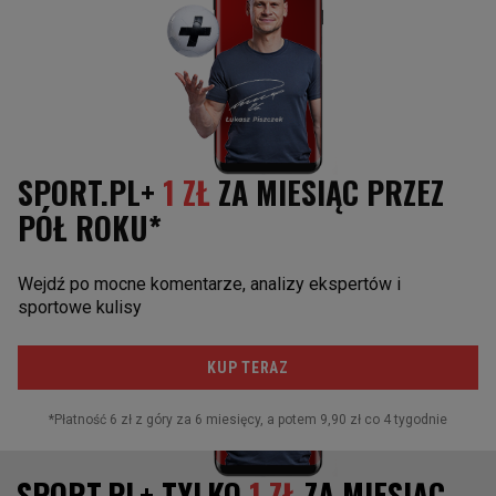
Obserwuj nas
Nasser Al-Khelaifi
Adrien Rabiot
Arabia Saudyjska
Hejt
PSG
Katar
Porwanie