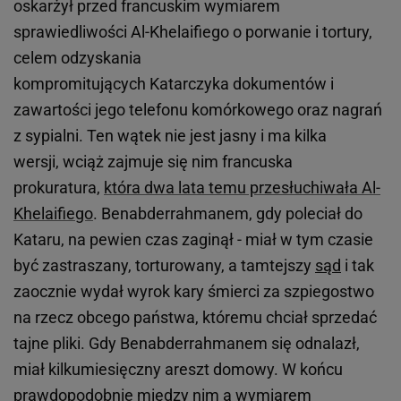
oskarżył przed francuskim wymiarem
sprawiedliwości Al-Khelaifiego o porwanie i tortury,
celem odzyskania
kompromitujących Katarczyka dokumentów i
zawartości jego telefonu komórkowego oraz nagrań
z sypialni. Ten wątek nie jest jasny i ma kilka
wersji, wciąż zajmuje się nim francuska
prokuratura,
która dwa lata temu przesłuchiwała Al-
Khelaifiego
. Benabderrahmanem, gdy poleciał do
Kataru, na pewien czas zaginął - miał w tym czasie
być zastraszany, torturowany, a tamtejszy
sąd
i tak
zaocznie wydał wyrok kary śmierci za szpiegostwo
na rzecz obcego państwa, któremu chciał sprzedać
tajne pliki. Gdy Benabderrahmanem się odnalazł,
miał kilkumiesięczny areszt domowy. W końcu
prawdopodobnie między nim a wymiarem