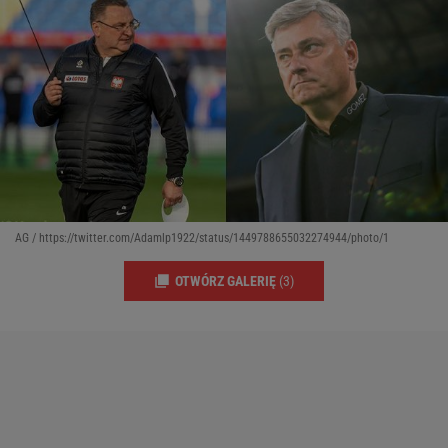
AG / https://twitter.com/Adamlp1922/status/1449788655032274944/photo/1
OTWÓRZ GALERIĘ
(3)