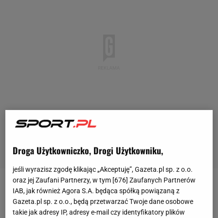
Droga Użytkowniczko, Drogi Użytkowniku,
jeśli wyrazisz zgodę klikając „Akceptuję”, Gazeta.pl sp. z o.o.
oraz jej Zaufani Partnerzy, w tym [
676
] Zaufanych Partnerów
Maciej Skorża to jedna z osób, która pamięta, jak
IAB, jak również Agora S.A. będąca spółką powiązaną z
Gazeta.pl sp. z o.o., będą przetwarzać Twoje dane osobowe
Lech
Poznań zdobył mistrzostwo Polski w 2015
takie jak adresy IP, adresy e-mail czy identyfikatory plików