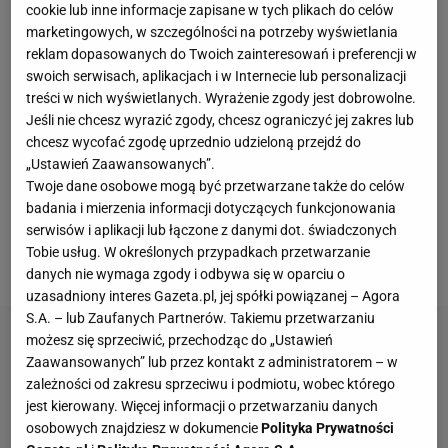
roku. To on prowadził wtedy zespół i w kolejnym
cookie lub inne informacje zapisane w tych plikach do celów
sezonie podjął się walki o fazę grupową Ligi
marketingowych, w szczególności na potrzeby wyświetlania
reklam dopasowanych do Twoich zainteresowań i preferencji w
Mistrzów. Lech poległ jednak w III rundzie
swoich serwisach, aplikacjach i w Internecie lub personalizacji
kwalifikacji po przegranej 1:4 z FC Basel.
Za kilka
treści w nich wyświetlanych. Wyrażenie zgody jest dobrowolne.
tygodni drużyna Skorży stanie przed podobnym
Jeśli nie chcesz wyrazić zgody, chcesz ograniczyć jej zakres lub
chcesz wycofać zgodę uprzednio udzieloną przejdź do
wyzwaniem, bo kilka dni temu Lech zapewnił sobie
„Ustawień Zaawansowanych”.
tytuł mistrzowski w sezonie 2021/22. Wiemy też, na
Twoje dane osobowe mogą być przetwarzane także do celów
kogo mistrz Polski może trafić rundzie
badania i mierzenia informacji dotyczących funkcjonowania
kwalifikacyjnej LM. Losowanie odbędzie się 14
serwisów i aplikacji lub łączone z danymi dot. świadczonych
Tobie usług. W określonych przypadkach przetwarzanie
czerwca.
danych nie wymaga zgody i odbywa się w oparciu o
uzasadniony interes Gazeta.pl, jej spółki powiązanej – Agora
S.A. – lub Zaufanych Partnerów. Takiemu przetwarzaniu
możesz się sprzeciwić, przechodząc do „Ustawień
Zaawansowanych” lub przez kontakt z administratorem – w
zależności od zakresu sprzeciwu i podmiotu, wobec którego
jest kierowany. Więcej informacji o przetwarzaniu danych
osobowych znajdziesz w dokumencie
Polityka Prywatności