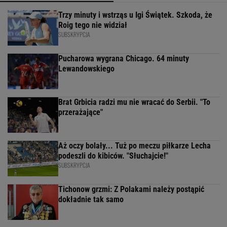
Trzy minuty i wstrząs u Igi Świątek. Szkoda, że
Roig tego nie widział
SUBSKRYPCJA
Pucharowa wygrana Chicago. 64 minuty
Lewandowskiego
Brat Grbicia radzi mu nie wracać do Serbii. "To
przerażające"
Aż oczy bolały... Tuż po meczu piłkarze Lecha
podeszli do kibiców. "Słuchajcie!"
SUBSKRYPCJA
Tichonow grzmi: Z Polakami należy postąpić
dokładnie tak samo