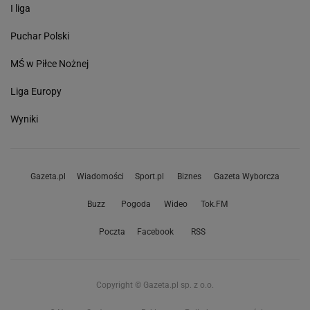
I liga
Puchar Polski
MŚ w Piłce Nożnej
Liga Europy
Wyniki
Gazeta.pl
Wiadomości
Sport.pl
Biznes
Gazeta Wyborcza
Buzz
Pogoda
Wideo
Tok.FM
Poczta
Facebook
RSS
Copyright © Gazeta.pl sp. z o.o.