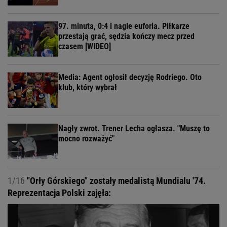
97. minuta, 0:4 i nagle euforia. Piłkarze
przestają grać, sędzia kończy mecz przed
czasem [WIDEO]
Media: Agent ogłosił decyzję Rodriego. Oto
klub, który wybrał
Nagły zwrot. Trener Lecha ogłasza. "Muszę to
mocno rozważyć"
1/16
"Orły Górskiego" zostały medalistą Mundialu '74.
Reprezentacja Polski zajęła: