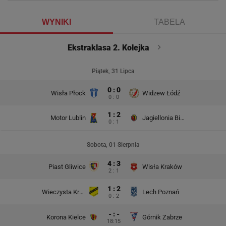
WYNIKI
TABELA
Ekstraklasa 2. Kolejka
Piątek, 31 Lipca
0 : 0
Wisła Płock
Widzew Łódź
0 : 0
1 : 2
Motor Lublin
Jagiellonia Białystok
0 : 1
Sobota, 01 Sierpnia
4 : 3
Piast Gliwice
Wisła Kraków
2 : 1
1 : 2
Wieczysta Kraków
Lech Poznań
0 : 2
- : -
Korona Kielce
Górnik Zabrze
18:15