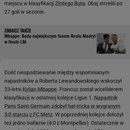
miejscu w klasyfikacji
Złotego Buta
. Obaj strzelili po
27 goli w sezonie.
Mbappe: Będę największym fanem Realu Madryt
w finale LM
Dość niespodziewanie między wspomnianym
napastników a Roberta Lewandowskiego wskoczył
23-letni
Kylian Mbappe
. Francuz został wiceliderem
klasyfikacji w ostatniej kolejce Ligue 1.
Napastnik
Paris Saint-Germain zdobył hat-tricka w wygranym
5:0 starciu z FC Metz
. W poprzedniej kolejce dołożył
też jedno trafienie (4:0 z Montpellier). Ostatecznie w