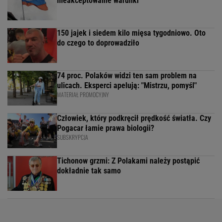
nieakceptowalne warunki"
150 jajek i siedem kilo mięsa tygodniowo. Oto
do czego to doprowadziło
74 proc. Polaków widzi ten sam problem na
ulicach. Eksperci apelują: "Mistrzu, pomyśl"
MATERIAŁ PROMOCYJNY
Człowiek, który podkręcił prędkość światła. Czy
Pogacar łamie prawa biologii?
SUBSKRYPCJA
Tichonow grzmi: Z Polakami należy postąpić
dokładnie tak samo