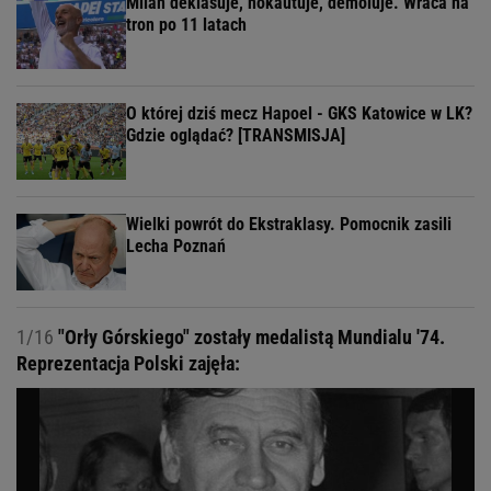
Milan deklasuje, nokautuje, demoluje. Wraca na
tron po 11 latach
O której dziś mecz Hapoel - GKS Katowice w LK?
Gdzie oglądać? [TRANSMISJA]
Wielki powrót do Ekstraklasy. Pomocnik zasili
Lecha Poznań
1/16
"Orły Górskiego" zostały medalistą Mundialu '74.
Reprezentacja Polski zajęła: