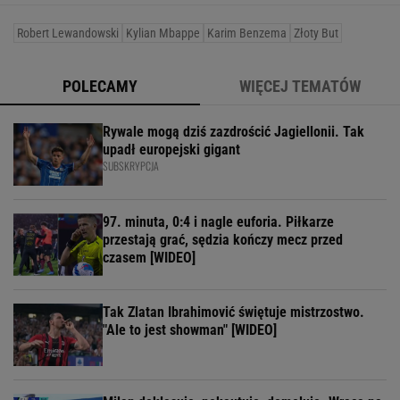
Robert Lewandowski
Kylian Mbappe
Karim Benzema
Złoty But
POLECAMY
WIĘCEJ TEMATÓW
Rywale mogą dziś zazdrościć Jagiellonii. Tak
upadł europejski gigant
SUBSKRYPCJA
97. minuta, 0:4 i nagle euforia. Piłkarze
przestają grać, sędzia kończy mecz przed
czasem [WIDEO]
Tak Zlatan Ibrahimović świętuje mistrzostwo.
"Ale to jest showman" [WIDEO]