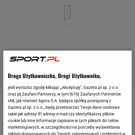
Droga Użytkowniczko, Drogi Użytkowniku,
jeśli wyrazisz zgodę klikając „Akceptuję”, Gazeta.pl sp. z o.o.
oraz jej Zaufani Partnerzy, w tym [
676
] Zaufanych Partnerów
Robert Lewandowski świętował przed rokiem swój
IAB, jak również Agora S.A. będąca spółką powiązaną z
Gazeta.pl sp. z o.o., będą przetwarzać Twoje dane osobowe
najlepszy sezon w Bundeslidze pod względem
takie jak adresy IP, adresy e-mail czy identyfikatory plików
strzeleckim.
Napastnik Bayernu Monachium strzelił
cookie lub inne informacje zapisane w tych plikach do celów
41 goli, czyli o jeden więcej od historycznego rekordu
marketingowych, w szczególności na potrzeby wyświetlania
reklam dopasowanych do Twoich zainteresowań i preferencji w