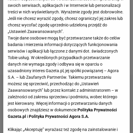
Gerda Muellera. Polak jest więc piłkarzem z
swoich serwisach, aplikacjach i w Internecie lub personalizacji
największą liczbą goli strzelonych w jednym sezonie
treści w nich wyświetlanych. Wyrażenie zgody jest dobrowolne.
ligi niemieckiej
. Jego wynik dał mu 82 punkty w
Jeśli nie chcesz wyrazić zgody, chcesz ograniczyć jej zakres lub
chcesz wycofać zgodę uprzednio udzieloną przejdź do
klasyfikacji Złotego Buta. Zgodnie z zasadami
„Ustawień Zaawansowanych”.
trafienia zawodników z najlepszych pięciu lig
Twoje dane osobowe mogą być przetwarzane także do celów
mnożone są razy dwa, natomiast w ligach z miejsc
badania i mierzenia informacji dotyczących funkcjonowania
serwisów i aplikacji lub łączone z danymi dot. świadczonych
od szóstego do 21. w rankingu UEFA współczynnik
Tobie usług. W określonych przypadkach przetwarzanie
wynosi 1,5.
danych nie wymaga zgody i odbywa się w oparciu o
uzasadniony interes Gazeta.pl, jej spółki powiązanej – Agora
S.A. – lub Zaufanych Partnerów. Takiemu przetwarzaniu
możesz się sprzeciwić, przechodząc do „Ustawień
Zaawansowanych” lub przez kontakt z administratorem – w
zależności od zakresu sprzeciwu i podmiotu, wobec którego
jest kierowany. Więcej informacji o przetwarzaniu danych
osobowych znajdziesz w dokumencie
Polityka Prywatności
Gazeta.pl
i
Polityka Prywatności Agora S.A.
Klikając „Akceptuję” wyrażasz też zgodę na zainstalowanie i