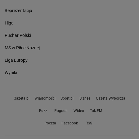
Reprezentacja
I liga
Puchar Polski
MŚ w Piłce Nożnej
Liga Europy
Wyniki
Gazeta.pl
Wiadomości
Sport.pl
Biznes
Gazeta Wyborcza
Buzz
Pogoda
Wideo
Tok.FM
Poczta
Facebook
RSS