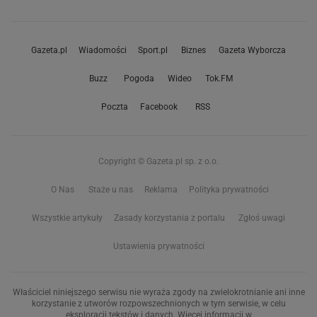
Gazeta.pl
Wiadomości
Sport.pl
Biznes
Gazeta Wyborcza
Buzz
Pogoda
Wideo
Tok.FM
Poczta
Facebook
RSS
Copyright © Gazeta.pl sp. z o.o.
O Nas
Staże u nas
Reklama
Polityka prywatności
Wszystkie artykuły
Zasady korzystania z portalu
Zgłoś uwagi
Ustawienia prywatności
Właściciel niniejszego serwisu nie wyraża zgody na zwielokrotnianie ani inne
korzystanie z utworów rozpowszechnionych w tym serwisie, w celu
eksploracji tekstów i danych. Więcej informacji w