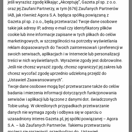
jeśli wyrazisz zgodę klikając „Akceptuję”, Gazeta.pl sp. z o.o.
spory kryzys. Nie można nazwać tego inaczej, gdyż
oraz jej Zaufani Partnerzy, w tym [
676
] Zaufanych Partnerów
piłkarze Hansiego Flicka wygrali tylko jeden
IAB, jak również Agora S.A. będąca spółką powiązaną z
z sześciu ligowych meczów. Dodatkowo po
Gazeta.pl sp. z o.o., będą przetwarzać Twoje dane osobowe
takie jak adresy IP, adresy e-mail czy identyfikatory plików
niedzielnym spotkaniu z Leganes kontuzji doznał
cookie lub inne informacje zapisane w tych plikach do celów
absolutny lider
Lamine Yamal
, który będzie
marketingowych, w szczególności na potrzeby wyświetlania
pauzował prawdopodobnie do połowy stycznia.
reklam dopasowanych do Twoich zainteresowań i preferencji w
swoich serwisach, aplikacjach i w Internecie lub personalizacji
Dziennik "Sport" porozmawiał z podiatrą i osteopatą
treści w nich wyświetlanych. Wyrażenie zgody jest dobrowolne.
Alejandro Bayo, który przestrzega klub, by nie stało
Jeśli nie chcesz wyrazić zgody, chcesz ograniczyć jej zakres lub
się to samo, co z Neymarem.
chcesz wycofać zgodę uprzednio udzieloną przejdź do
„Ustawień Zaawansowanych”.
Twoje dane osobowe mogą być przetwarzane także do celów
badania i mierzenia informacji dotyczących funkcjonowania
serwisów i aplikacji lub łączone z danymi dot. świadczonych
Tobie usług. W określonych przypadkach przetwarzanie
danych nie wymaga zgody i odbywa się w oparciu o
uzasadniony interes Gazeta.pl, jej spółki powiązanej – Agora
S.A. – lub Zaufanych Partnerów. Takiemu przetwarzaniu
możesz się sprzeciwić, przechodząc do „Ustawień