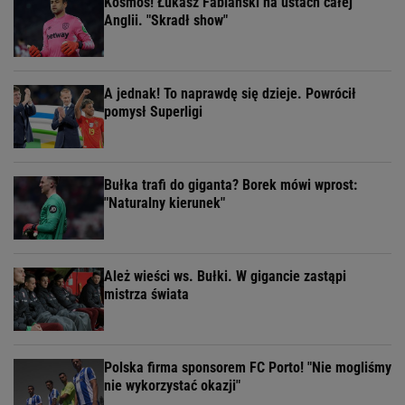
Kosmos! Łukasz Fabiański na ustach całej
Anglii. "Skradł show"
A jednak! To naprawdę się dzieje. Powrócił
pomysł Superligi
Bułka trafi do giganta? Borek mówi wprost:
"Naturalny kierunek"
Ależ wieści ws. Bułki. W gigancie zastąpi
mistrza świata
Polska firma sponsorem FC Porto! "Nie mogliśmy
nie wykorzystać okazji"