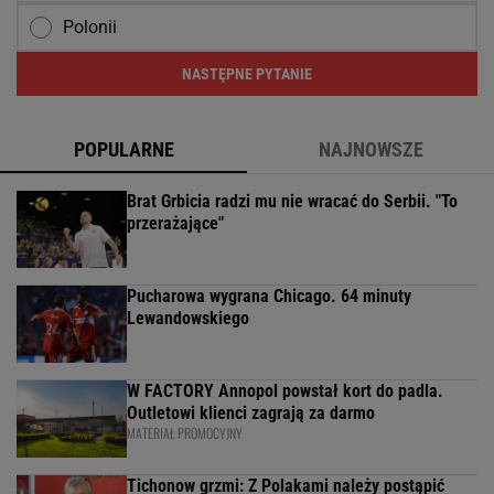
Polonii
NASTĘPNE PYTANIE
POPULARNE
NAJNOWSZE
Brat Grbicia radzi mu nie wracać do Serbii. "To
przerażające"
Pucharowa wygrana Chicago. 64 minuty
Lewandowskiego
W FACTORY Annopol powstał kort do padla.
Outletowi klienci zagrają za darmo
MATERIAŁ PROMOCYJNY
Tichonow grzmi: Z Polakami należy postąpić