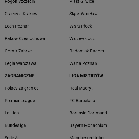
Pogoń Szczecin
Piast Gliwice
Cracovia Kraków
Śląsk Wrocław
Lech Poznań
Wisła Płock
Raków Częstochowa
Widzew Łódź
Górnik Zabrze
Radomiak Radom
Legia Warszawa
Warta Poznań
ZAGRANICZNE
LIGA MISTRZÓW
Polacy za granicą
Real Madryt
Premier League
FC Barcelona
La Liga
Borussia Dortmund
Bundesliga
Bayern Monachium
Serie A
Manchester United