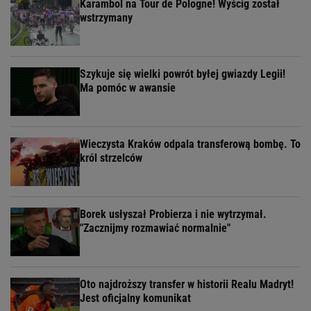
Karambol na Tour de Pologne! Wyścig został
wstrzymany
Szykuje się wielki powrót byłej gwiazdy Legii!
Ma pomóc w awansie
Wieczysta Kraków odpala transferową bombę. To
król strzelców
Borek usłyszał Probierza i nie wytrzymał.
"Zacznijmy rozmawiać normalnie"
Oto najdroższy transfer w historii Realu Madryt!
Jest oficjalny komunikat