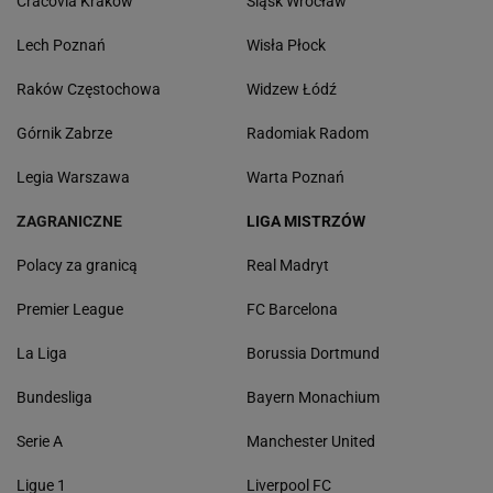
Cracovia Kraków
Śląsk Wrocław
Lech Poznań
Wisła Płock
Raków Częstochowa
Widzew Łódź
Górnik Zabrze
Radomiak Radom
Legia Warszawa
Warta Poznań
ZAGRANICZNE
LIGA MISTRZÓW
Polacy za granicą
Real Madryt
Premier League
FC Barcelona
La Liga
Borussia Dortmund
Bundesliga
Bayern Monachium
Serie A
Manchester United
Ligue 1
Liverpool FC