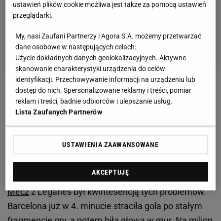
ustawień plików cookie możliwa jest także za pomocą ustawień
przeglądarki.
My, nasi Zaufani Partnerzy i Agora S.A. możemy przetwarzać
dane osobowe w następujących celach:
Użycie dokładnych danych geolokalizacyjnych. Aktywne
skanowanie charakterystyki urządzenia do celów
identyfikacji. Przechowywanie informacji na urządzeniu lub
dostęp do nich. Spersonalizowane reklamy i treści, pomiar
Zobacz wideo
Ślepsk Malow Suwałki zwycięski w
reklam i treści, badnie odbiorców i ulepszanie usług.
meczu z Częstochową. Bartosz Filipiak: Dopisujemy
Lista Zaufanych Partnerów
dwa cenne punkty
USTAWIENIA ZAAWANSOWANE
Lamine Yamal z wysokim progiem bólu. Ale
organizmu się nie oszuka
AKCEPTUJĘ
Mecz
z Leganes był kwintesencją tych problemów.
Barcelona już w 4. minucie straciła gola po stałym
fragmencie gry, a potem biła głową w mur. Na milion