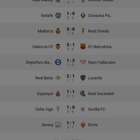
2 : 1
1 : 0
Getafe
Osasuna Pampeluna
0 : 0
3 : 0
Mallorca
Real Oviedo
1 : 0
3 : 1
Valencia CF
FC Barcelona
0 : 0
1 : 2
Deportivo Alaves
Rayo Vallecano
1 : 0
2 : 1
Real Betis
Levante
1 : 1
1 : 1
Espanyol
Real Sociedad
0 : 1
1 : 0
Celta Vigo
Sevilla FC
0 : 0
1 : 1
Girona
Elche
0 : 1