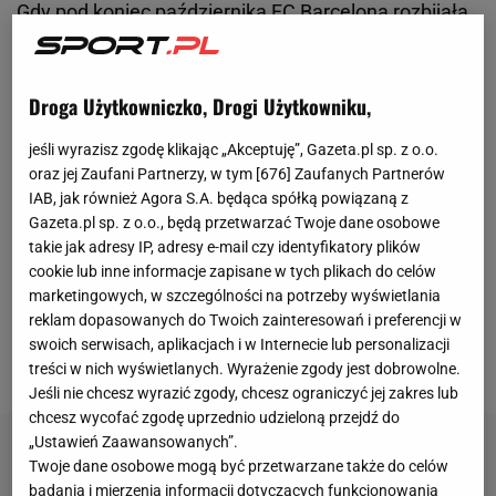
Gdy pod koniec października FC Barcelona rozbijała
w El Clasico na wyjeździe Real Madryt 4:0,
wydawało się, że Hansi Flick stworzył maszynę.
Droga Użytkowniczko, Drogi Użytkowniku,
Maszynę, która rozbije całą ligę hiszpańską w puch,
a kto wie, może i połasi się na Ligę Mistrzów. Od
jeśli wyrazisz zgodę klikając „Akceptuję”, Gazeta.pl sp. z o.o.
starcia z Realem (26 października) minęły niespełna
oraz jej Zaufani Partnerzy, w tym [
676
] Zaufanych Partnerów
IAB, jak również Agora S.A. będąca spółką powiązaną z
dwa miesiące, a Katalończycy są wręcz zakopani
Gazeta.pl sp. z o.o., będą przetwarzać Twoje dane osobowe
pod lawiną problemów. Wygrali tylko jedno z
takie jak adresy IP, adresy e-mail czy identyfikatory plików
poprzednich sześciu spotkań ligowych, a gdyby
cookie lub inne informacje zapisane w tych plikach do celów
marketingowych, w szczególności na potrzeby wyświetlania
stworzyć tabelę wyłącznie uwzględniającą pięć
reklam dopasowanych do Twoich zainteresowań i preferencji w
ostatnich kolejek, Barcelona byłaby na ostatnim
swoich serwisach, aplikacjach i w Internecie lub personalizacji
miejscu.
treści w nich wyświetlanych. Wyrażenie zgody jest dobrowolne.
Jeśli nie chcesz wyrazić zgody, chcesz ograniczyć jej zakres lub
chcesz wycofać zgodę uprzednio udzieloną przejdź do
„Ustawień Zaawansowanych”.
Twoje dane osobowe mogą być przetwarzane także do celów
badania i mierzenia informacji dotyczących funkcjonowania