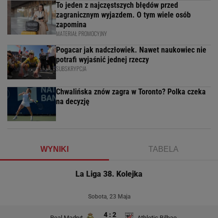
To jeden z najczęstszych błędów przed
zagranicznym wyjazdem. O tym wiele osób
zapomina
MATERIAŁ PROMOCYJNY
Pogacar jak nadczłowiek. Nawet naukowiec nie
potrafi wyjaśnić jednej rzeczy
SUBSKRYPCJA
Chwalińska znów zagra w Toronto? Polka czeka
na decyzję
WYNIKI
TABELA
La Liga 38. Kolejka
Sobota, 23 Maja
4 : 2
Real Madryt
Athletic Bilbao