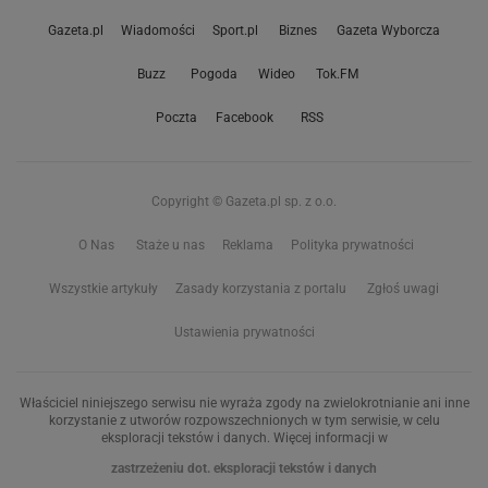
Gazeta.pl
Wiadomości
Sport.pl
Biznes
Gazeta Wyborcza
Buzz
Pogoda
Wideo
Tok.FM
Poczta
Facebook
RSS
Copyright © Gazeta.pl sp. z o.o.
O Nas
Staże u nas
Reklama
Polityka prywatności
Wszystkie artykuły
Zasady korzystania z portalu
Zgłoś uwagi
Ustawienia prywatności
Właściciel niniejszego serwisu nie wyraża zgody na zwielokrotnianie ani inne
korzystanie z utworów rozpowszechnionych w tym serwisie, w celu
eksploracji tekstów i danych. Więcej informacji w
zastrzeżeniu dot. eksploracji tekstów i danych