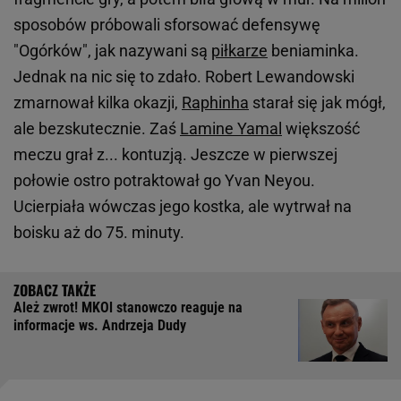
sposobów próbowali sforsować defensywę
"Ogórków", jak nazywani są
piłkarze
beniaminka.
Jednak na nic się to zdało. Robert Lewandowski
zmarnował kilka okazji,
Raphinha
starał się jak mógł,
ale bezskutecznie. Zaś
Lamine Yamal
większość
meczu grał z... kontuzją. Jeszcze w pierwszej
połowie ostro potraktował go Yvan Neyou.
Ucierpiała wówczas jego kostka, ale wytrwał na
boisku aż do 75. minuty.
Ależ zwrot! MKOl stanowczo reaguje na
informacje ws. Andrzeja Dudy