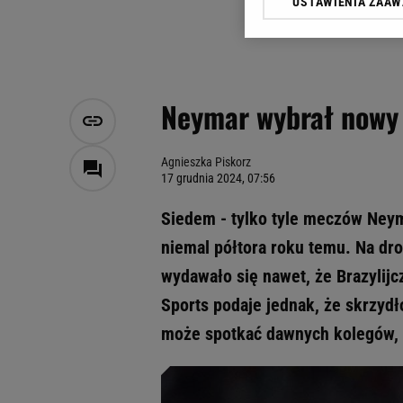
USTAWIENIA ZAA
Klikając „Akceptuję” wyra
Zaufanych Partnerów i A
dotyczące plików cookie,
odnośnik „Ustawienia pr
plików cookie możliwa je
Neymar wybrał nowy k
My, nasi Zaufani Partne
Użycie dokładnych danych
Przechowywanie informacji
Agnieszka Piskorz
17 grudnia 2024, 07:56
badnie odbiorców i uleps
Siedem - tylko tyle meczów Neyma
niemal półtora roku temu. Na dr
wydawało się nawet, że Brazylij
Sports podaje jednak, że skrzydł
może spotkać dawnych kolegów, 