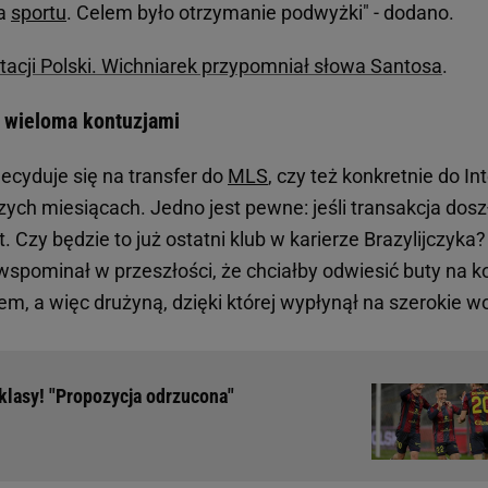
ra
sportu
. Celem było otrzymanie podwyżki" - dodano.
tacji Polski. Wichniarek przypomniał słowa Santosa
.
t wieloma kontuzjami
ecyduje się na transfer do
MLS
, czy też konkretnie do In
zych miesiącach. Jedno jest pewne: jeśli transakcja dos
t. Czy będzie to już ostatni klub w karierze Brazylijczyka?
wspominał w przeszłości, że chciałby odwiesić buty na k
m, a więc drużyną, dzięki której wypłynął na szerokie w
klasy! "Propozycja odrzucona"