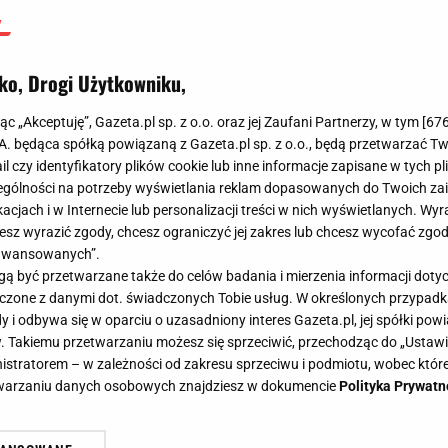
ko, Drogi Użytkowniku,
jąc „Akceptuję”, Gazeta.pl sp. z o.o. oraz jej Zaufani Partnerzy, w tym [
67
.A. będąca spółką powiązaną z Gazeta.pl sp. z o.o., będą przetwarzać T
ail czy identyfikatory plików cookie lub inne informacje zapisane w tych p
gólności na potrzeby wyświetlania reklam dopasowanych do Twoich zain
acjach i w Internecie lub personalizacji treści w nich wyświetlanych. Wyr
cesz wyrazić zgody, chcesz ograniczyć jej zakres lub chcesz wycofać zgo
aawansowanych”.
 być przetwarzane także do celów badania i mierzenia informacji dot
 łączone z danymi dot. świadczonych Tobie usług. W określonych przypad
i odbywa się w oparciu o uzasadniony interes Gazeta.pl, jej spółki powi
. Takiemu przetwarzaniu możesz się sprzeciwić, przechodząc do „Ust
nistratorem – w zależności od zakresu sprzeciwu i podmiotu, wobec które
etwarzaniu danych osobowych znajdziesz w dokumencie
Polityka Prywatn