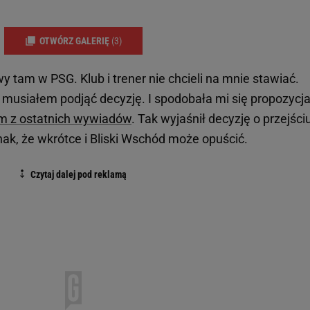
OTWÓRZ GALERIĘ
(3)
wy tam w PSG. Klub i trener nie chcieli na mnie stawiać.
 musiałem podjąć decyzję. I spodobała mi się propozycja
m z ostatnich wywiadów
. Tak wyjaśnił decyzję o przejści
dnak, że wkrótce i Bliski Wschód może opuścić.