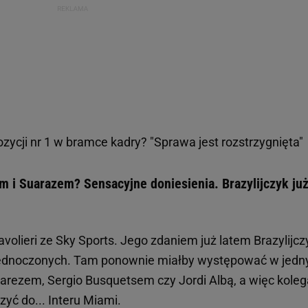
zycji nr 1 w bramce kadry? "Sprawa jest rozstrzygnięta"
 i Suarazem? Sensacyjne doniesienia. Brazylijczyk ju
avolieri ze Sky Sports. Jego zdaniem już latem Brazylijcz
jednoczonych. Tam ponownie miałby występować w jed
arezem, Sergio Busquetsem czy Jordi Albą, a więc kole
zyć do... Interu Miami.