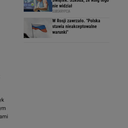
Świątek. Szkoda, że Roig tego
nie widział
SUBSKRYPCJA
W Rosji zawrzało. "Polska
stawia nieakceptowalne
warunki"
ż
yk
nym
gami