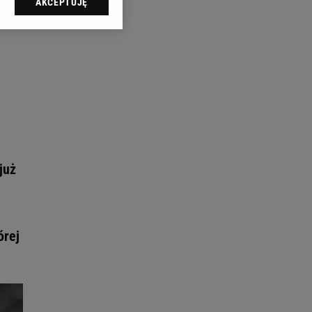
AKCEPTUJĘ
l sp. z o.o., jej
ić swoje preferencje
arzania danych poprzez
ych”. Zmiana ustawień
ach:
 celów identyfikacji.
omiar reklam i treści,
już
órej