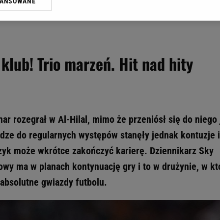
WANSOWANE
żasz też zgodę na zainstalowanie i przechowywanie plików cookie Gazeta.p
gora S.A. na Twoim urządzeniu końcowym. Możesz w każdej chwili zmien
 wywołując narzędzie do zarządzania twoimi preferencjami dot. przetw
ywatności ” w stopce serwisu i przechodząc do „Ustawień Zaawansowan
st także za pomocą ustawień przeglądarki.
lub! Trio marzeń. Hit nad hity
rzy i Agora S.A. możemy przetwarzać dane osobowe w następujących cel
 geolokalizacyjnych. Aktywne skanowanie charakterystyki urządzenia do
 na urządzeniu lub dostęp do nich. Spersonalizowane reklamy i treści, p
zanie usług.
Lista Zaufanych Partnerów
r rozegrał w Al-Hilal, mimo że przeniósł się do niego 
odze do regularnych występów stanęły jednak kontuzje i
czyk może wkrótce zakończyć karierę. Dziennikarz Sky
owy ma w planach kontynuację gry i to w drużynie, w kt
absolutne gwiazdy futbolu.