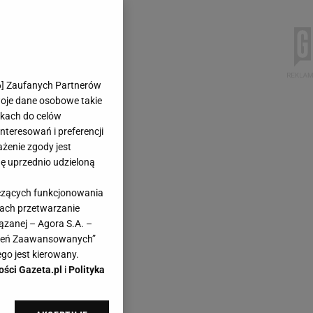
6
] Zaufanych Partnerów
woje dane osobowe takie
likach do celów
teresowań i preferencji
ażenie zgody jest
dę uprzednio udzieloną
yczących funkcjonowania
kach przetwarzanie
ązanej – Agora S.A. –
awień Zaawansowanych”
go jest kierowany.
ości Gazeta.pl
i
Polityka