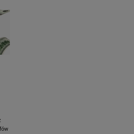
z
efów