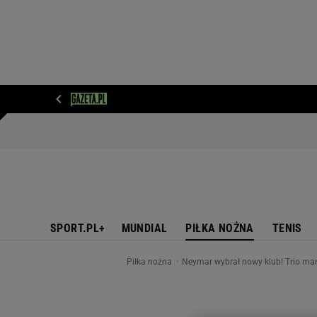
WIADOMOŚCI
NEXT
SPORT
PLOTEK
D
SPORT.PL+
MUNDIAL
PIŁKA NOŻNA
TENIS
Piłka nożna
Neymar wybrał nowy klub! Trio marz