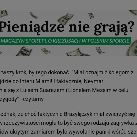
erwszy krok, by tego dokonać. "Miał oznajmić kolegom z
jdzie do Interu Miami! I faktycznie, Neymar
ia się z Luisem Suarezem i Lionelem Messim w celu
zygody" - czytamy.
ednak, że choć faktycznie Brazylijczyk miał zwierzyć się
o w rzeczywistości mogła to być swego rodzaju zagrywka 
diów ukrytym zamiarem było wywołanie paniki wśród sz