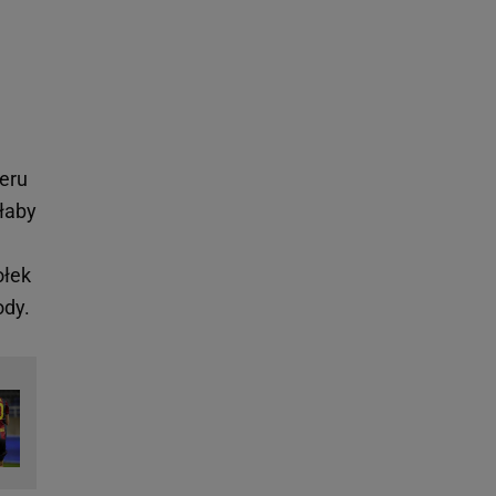
teru
złaby
ołek
ody.