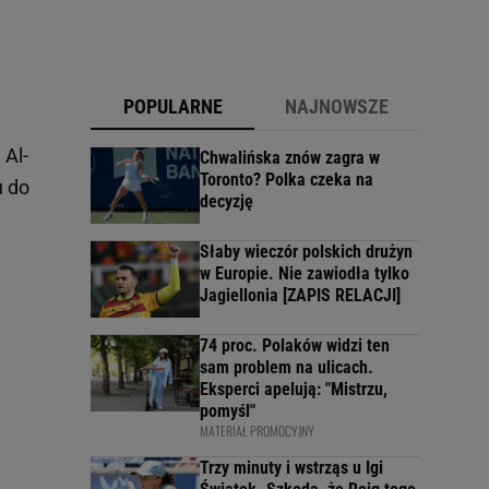
POPULARNE
NAJNOWSZE
 Al-
Chwalińska znów zagra w
Toronto? Polka czeka na
u do
decyzję
Słaby wieczór polskich drużyn
w Europie. Nie zawiodła tylko
Jagiellonia [ZAPIS RELACJI]
74 proc. Polaków widzi ten
sam problem na ulicach.
Eksperci apelują: "Mistrzu,
pomyśl"
MATERIAŁ PROMOCYJNY
Trzy minuty i wstrząs u Igi