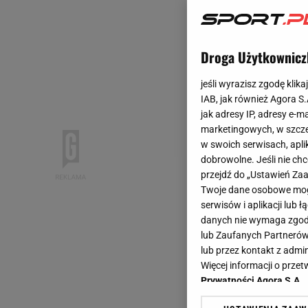
Droga Użytkownicz
jeśli wyrazisz zgodę klika
IAB, jak również Agora S
jak adresy IP, adresy e-m
marketingowych, w szcze
w swoich serwisach, aplik
dobrowolne. Jeśli nie ch
przejdź do „Ustawień Z
Twoje dane osobowe mogą
serwisów i aplikacji lub
danych nie wymaga zgody 
lub Zaufanych Partnerów
lub przez kontakt z admi
Więcej informacji o prz
Prywatności Agora S.A.