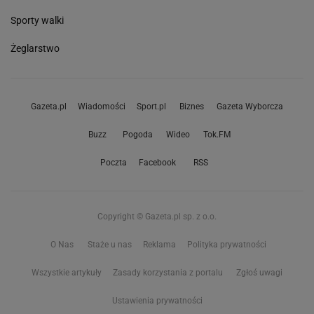
Sporty walki
Żeglarstwo
Gazeta.pl
Wiadomości
Sport.pl
Biznes
Gazeta Wyborcza
Buzz
Pogoda
Wideo
Tok.FM
Poczta
Facebook
RSS
Copyright © Gazeta.pl sp. z o.o.
O Nas
Staże u nas
Reklama
Polityka prywatności
Wszystkie artykuły
Zasady korzystania z portalu
Zgłoś uwagi
Ustawienia prywatności