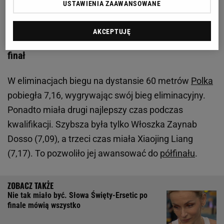
USTAWIENIA ZAAWANSOWANE
kolana?
AKCEPTUJĘ
Halowe Mistrzostwa Świata. Walka Ewy Swobody o
finał
W eliminacjach biegu na dystansie 60 metrów
Polka
pobiegła 7,16, wygrywając swój bieg eliminacyjny.
Ponadto miała drugi najlepszy czas podczas
kwalifikacji. Szybsza była tylko Włoszka Zaynab
Dosso (7,09), a trzeci czas miała Xiaojing Liang
(7,17). To pozwoliło jej awansować do
półfinału
.
Nie tak miało być. Słowa Święty-Ersetic po
finale mówią wszystko