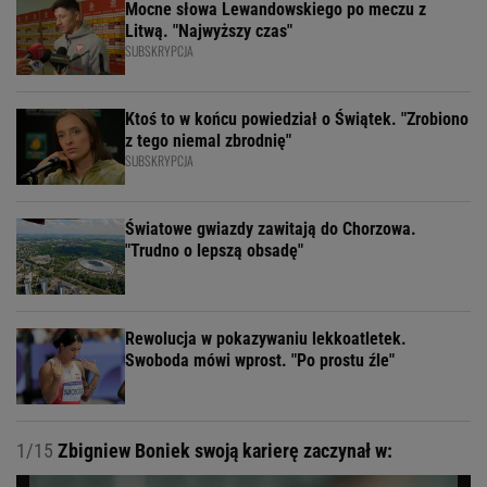
Mocne słowa Lewandowskiego po meczu z
Litwą. "Najwyższy czas"
SUBSKRYPCJA
Ktoś to w końcu powiedział o Świątek. "Zrobiono
z tego niemal zbrodnię"
SUBSKRYPCJA
Światowe gwiazdy zawitają do Chorzowa.
"Trudno o lepszą obsadę"
Rewolucja w pokazywaniu lekkoatletek.
Swoboda mówi wprost. "Po prostu źle"
1/15
Zbigniew Boniek swoją karierę zaczynał w: