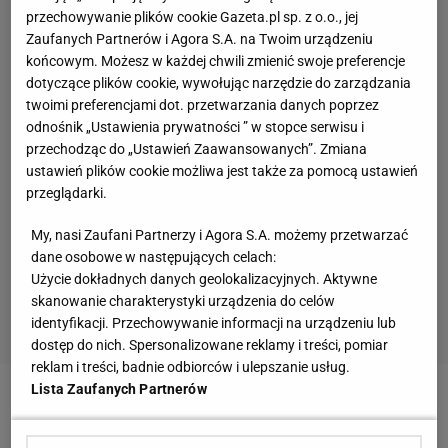
przechowywanie plików cookie Gazeta.pl sp. z o.o., jej
Zaufanych Partnerów i Agora S.A. na Twoim urządzeniu
końcowym. Możesz w każdej chwili zmienić swoje preferencje
dotyczące plików cookie, wywołując narzędzie do zarządzania
twoimi preferencjami dot. przetwarzania danych poprzez
odnośnik „Ustawienia prywatności ” w stopce serwisu i
przechodząc do „Ustawień Zaawansowanych”. Zmiana
ustawień plików cookie możliwa jest także za pomocą ustawień
przeglądarki.
My, nasi Zaufani Partnerzy i Agora S.A. możemy przetwarzać
dane osobowe w następujących celach:
Użycie dokładnych danych geolokalizacyjnych. Aktywne
skanowanie charakterystyki urządzenia do celów
identyfikacji. Przechowywanie informacji na urządzeniu lub
dostęp do nich. Spersonalizowane reklamy i treści, pomiar
reklam i treści, badnie odbiorców i ulepszanie usług.
Lista Zaufanych Partnerów
Zobacz wideo
Ewa Swoboda bez medalu na
halowych mistrzostwach Europy. Powodem kontuzja