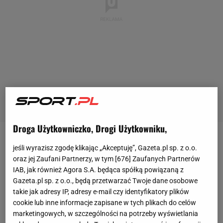
Droga Użytkowniczko, Drogi Użytkowniku,
Ewa Swoboda
przyjechała na Halowe
Mistrzostwa
jeśli wyrazisz zgodę klikając „Akceptuję”, Gazeta.pl sp. z o.o.
Świata
do chińskiego Nankin z nadzieją na medale.
oraz jej Zaufani Partnerzy, w tym [
676
] Zaufanych Partnerów
IAB, jak również Agora S.A. będąca spółką powiązaną z
W 2025 roku na HME zajęła czwarte miejsce z
Gazeta.pl sp. z o.o., będą przetwarzać Twoje dane osobowe
czasem 7,07. Przegrała wówczas z Zaynab Dosso,
takie jak adresy IP, adresy e-mail czy identyfikatory plików
Mujingą Kambundji i Patrizią van der Weken. -
cookie lub inne informacje zapisane w tych plikach do celów
marketingowych, w szczególności na potrzeby wyświetlania
Jestem z siebie dumna, bo myślałam, że nie