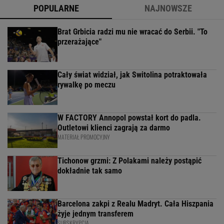
POPULARNE
NAJNOWSZE
Brat Grbicia radzi mu nie wracać do Serbii. "To
przerażające"
Cały świat widział, jak Switolina potraktowała
rywalkę po meczu
W FACTORY Annopol powstał kort do padla.
Outletowi klienci zagrają za darmo
MATERIAŁ PROMOCYJNY
Tichonow grzmi: Z Polakami należy postąpić
dokładnie tak samo
Barcelona zakpi z Realu Madryt. Cała Hiszpania
żyje jednym transferem
SUBSKRYPCJA