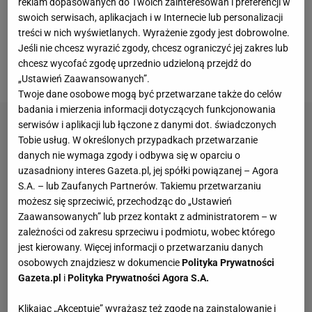
reklam dopasowanych do Twoich zainteresowań i preferencji w
pobiegnę do tego finału. Tak mi było źle, trudno. Ale
swoich serwisach, aplikacjach i w Internecie lub personalizacji
to nic. Jestem czwarta, wiadomo, jest ten niedosyt,
treści w nich wyświetlanych. Wyrażenie zgody jest dobrowolne.
Jeśli nie chcesz wyrazić zgody, chcesz ograniczyć jej zakres lub
bo to czwarte miejsce - mówiła po biegu na antenie
chcesz wycofać zgodę uprzednio udzieloną przejdź do
TVP.
„Ustawień Zaawansowanych”.
Twoje dane osobowe mogą być przetwarzane także do celów
badania i mierzenia informacji dotyczących funkcjonowania
serwisów i aplikacji lub łączone z danymi dot. świadczonych
Tobie usług. W określonych przypadkach przetwarzanie
danych nie wymaga zgody i odbywa się w oparciu o
uzasadniony interes Gazeta.pl, jej spółki powiązanej – Agora
S.A. – lub Zaufanych Partnerów. Takiemu przetwarzaniu
możesz się sprzeciwić, przechodząc do „Ustawień
Zaawansowanych” lub przez kontakt z administratorem – w
zależności od zakresu sprzeciwu i podmiotu, wobec którego
jest kierowany. Więcej informacji o przetwarzaniu danych
osobowych znajdziesz w dokumencie
Polityka Prywatności
Gazeta.pl
i
Polityka Prywatności Agora S.A.
Klikając „Akceptuję” wyrażasz też zgodę na zainstalowanie i