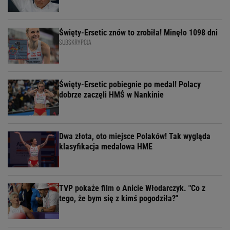
Święty-Ersetic znów to zrobiła! Minęło 1098 dni
SUBSKRYPCJA
Święty-Ersetic pobiegnie po medal! Polacy
dobrze zaczęli HMŚ w Nankinie
Dwa złota, oto miejsce Polaków! Tak wygląda
klasyfikacja medalowa HME
TVP pokaże film o Anicie Włodarczyk. "Co z
tego, że bym się z kimś pogodziła?"