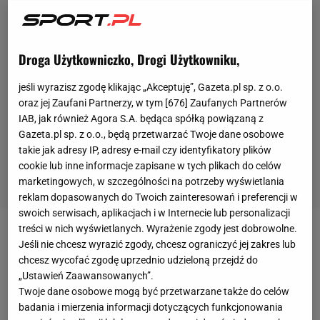
Droga Użytkowniczko, Drogi Użytkowniku,
jeśli wyrazisz zgodę klikając „Akceptuję”, Gazeta.pl sp. z o.o.
oraz jej Zaufani Partnerzy, w tym [
676
] Zaufanych Partnerów
IAB, jak również Agora S.A. będąca spółką powiązaną z
Gazeta.pl sp. z o.o., będą przetwarzać Twoje dane osobowe
takie jak adresy IP, adresy e-mail czy identyfikatory plików
cookie lub inne informacje zapisane w tych plikach do celów
marketingowych, w szczególności na potrzeby wyświetlania
reklam dopasowanych do Twoich zainteresowań i preferencji w
swoich serwisach, aplikacjach i w Internecie lub personalizacji
treści w nich wyświetlanych. Wyrażenie zgody jest dobrowolne.
Ewa Swoboda
niedawno zakończyła zmagania
Jeśli nie chcesz wyrazić zgody, chcesz ograniczyć jej zakres lub
na halowych mistrzostwach Europy, które odbyły się
chcesz wycofać zgodę uprzednio udzieloną przejdź do
„Ustawień Zaawansowanych”.
w Appeldorn. Tam w rywalizacji na 60 metrów
Twoje dane osobowe mogą być przetwarzane także do celów
awansowała do finału, gdzie ostatecznie zajęła
badania i mierzenia informacji dotyczących funkcjonowania