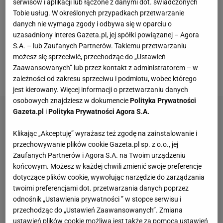
czwarte miejsce. Przegrała z trzecią Patrizią van der
serwisów i aplikacji lub łączone z danymi dot. świadczonych
Tobie usług. W określonych przypadkach przetwarzanie
Weken o jedną setną sekundy. - Jestem z siebie
danych nie wymaga zgody i odbywa się w oparciu o
dumna, bo myślałam, że nie pobiegnę do tego finału.
uzasadniony interes Gazeta.pl, jej spółki powiązanej – Agora
Tak mi było źle, trudno. Ale to nic. Jestem czwarta,
S.A. – lub Zaufanych Partnerów. Takiemu przetwarzaniu
możesz się sprzeciwić, przechodząc do „Ustawień
wiadomo, jest ten niedosyt, bo to czwarte miejsce -
Zaawansowanych” lub przez kontakt z administratorem – w
powiedziała po biegu.
zależności od zakresu sprzeciwu i podmiotu, wobec którego
jest kierowany. Więcej informacji o przetwarzaniu danych
osobowych znajdziesz w dokumencie
Polityka Prywatności
Gazeta.pl
i
Polityka Prywatności Agora S.A.
Klikając „Akceptuję” wyrażasz też zgodę na zainstalowanie i
przechowywanie plików cookie Gazeta.pl sp. z o.o., jej
Zaufanych Partnerów i Agora S.A. na Twoim urządzeniu
końcowym. Możesz w każdej chwili zmienić swoje preferencje
dotyczące plików cookie, wywołując narzędzie do zarządzania
twoimi preferencjami dot. przetwarzania danych poprzez
odnośnik „Ustawienia prywatności ” w stopce serwisu i
przechodząc do „Ustawień Zaawansowanych”. Zmiana
ustawień plików cookie możliwa jest także za pomocą ustawień