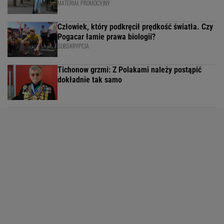
MATERIAŁ PROMOCYJNY
Człowiek, który podkręcił prędkość światła. Czy
Pogacar łamie prawa biologii?
SUBSKRYPCJA
Tichonow grzmi: Z Polakami należy postąpić
dokładnie tak samo