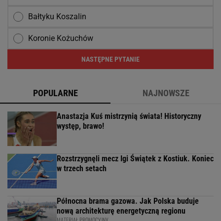
Bałtyku Koszalin
Koronie Kożuchów
NASTĘPNE PYTANIE
POPULARNE
NAJNOWSZE
Anastazja Kuś mistrzynią świata! Historyczny
występ, brawo!
Rozstrzygnęli mecz Igi Świątek z Kostiuk. Koniec
w trzech setach
Północna brama gazowa. Jak Polska buduje
nową architekturę energetyczną regionu
MATERIAŁ PROMOCYJNY