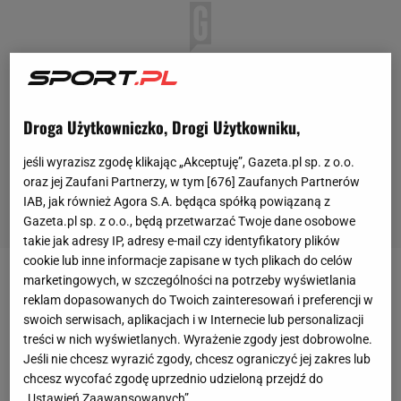
Droga Użytkowniczko, Drogi Użytkowniku,
jeśli wyrazisz zgodę klikając „Akceptuję”, Gazeta.pl sp. z o.o.
oraz jej Zaufani Partnerzy, w tym [
676
] Zaufanych Partnerów
IAB, jak również Agora S.A. będąca spółką powiązaną z
Gazeta.pl sp. z o.o., będą przetwarzać Twoje dane osobowe
takie jak adresy IP, adresy e-mail czy identyfikatory plików
cookie lub inne informacje zapisane w tych plikach do celów
marketingowych, w szczególności na potrzeby wyświetlania
Wielki
Mecz
Gortat Team vs NATO Team to
reklam dopasowanych do Twoich zainteresowań i preferencji w
emocjonujące wydarzenie, które łączy sport z
swoich serwisach, aplikacjach i w Internecie lub personalizacji
charytatywnym celem. W tym roku organizatorzy
treści w nich wyświetlanych. Wyrażenie zgody jest dobrowolne.
Jeśli nie chcesz wyrazić zgody, chcesz ograniczyć jej zakres lub
przygotowali wiele atrakcji zarówno dla młodszych,
chcesz wycofać zgodę uprzednio udzieloną przejdź do
jak i starszych fanów. Po raz kolejny, przed
„Ustawień Zaawansowanych”.