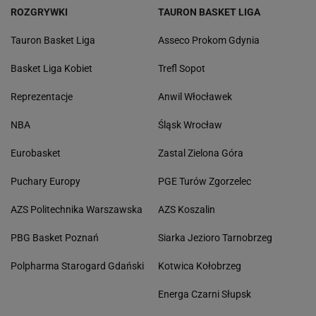
ROZGRYWKI
TAURON BASKET LIGA
Tauron Basket Liga
Asseco Prokom Gdynia
Basket Liga Kobiet
Trefl Sopot
Reprezentacje
Anwil Włocławek
NBA
Śląsk Wrocław
Eurobasket
Zastal Zielona Góra
Puchary Europy
PGE Turów Zgorzelec
AZS Politechnika Warszawska
AZS Koszalin
PBG Basket Poznań
Siarka Jezioro Tarnobrzeg
Polpharma Starogard Gdański
Kotwica Kołobrzeg
Energa Czarni Słupsk