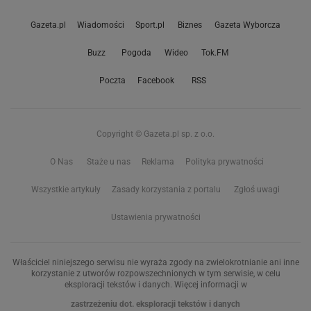
Gazeta.pl
Wiadomości
Sport.pl
Biznes
Gazeta Wyborcza
Buzz
Pogoda
Wideo
Tok.FM
Poczta
Facebook
RSS
Copyright © Gazeta.pl sp. z o.o.
O Nas
Staże u nas
Reklama
Polityka prywatności
Wszystkie artykuły
Zasady korzystania z portalu
Zgłoś uwagi
Ustawienia prywatności
Właściciel niniejszego serwisu nie wyraża zgody na zwielokrotnianie ani inne
korzystanie z utworów rozpowszechnionych w tym serwisie, w celu
eksploracji tekstów i danych. Więcej informacji w
zastrzeżeniu dot. eksploracji tekstów i danych