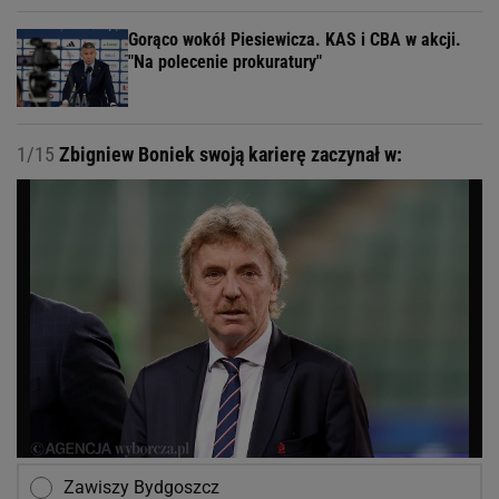
Gorąco wokół Piesiewicza. KAS i CBA w akcji.
"Na polecenie prokuratury"
1/15
Zbigniew Boniek swoją karierę zaczynał w:
Zawiszy Bydgoszcz