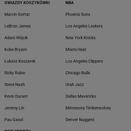
GWIAZDY KOSZYKÓWKI
NBA
Marcin Gortat
Phoenix Suns
LeBron James
Los Angeles Leakers
Adam Wójcik
New York Knicks
Kobe Bryant
Miami Heat
Łukasz Koszarek
Los Angeles Clippers
Ricky Rubio
Chicago Bulls
Steve Nash
Utah Jazz
Kevin Durant
Dallas Mavericks
Jeremy Lin
Minnesota Timberwolves
Pau Gasol
Denver Nuggets