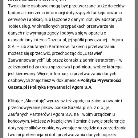
rozpoczęciem meczu, od godz. 12, odbędzie się
Twoje dane osobowe mogą być przetwarzane także do celów
badania i mierzenia informacji dotyczących funkcjonowania
wystawa sprzętu wojskowego przed Atlas Areną, a
serwisów i aplikacji lub łączone z danymi dot. świadczonych
ulicą Piotrkowską przejedzie parada drużyny Gortat
Tobie usług. W określonych przypadkach przetwarzanie
Team, dając możliwość zobaczenia gwiazd z bliska.
danych nie wymaga zgody i odbywa się w oparciu o
uzasadniony interes Gazeta.pl, jej spółki powiązanej – Agora
S.A. – lub Zaufanych Partnerów. Takiemu przetwarzaniu
możesz się sprzeciwić, przechodząc do „Ustawień
Zaawansowanych” lub przez kontakt z administratorem – w
zależności od zakresu sprzeciwu i podmiotu, wobec którego
jest kierowany. Więcej informacji o przetwarzaniu danych
osobowych znajdziesz w dokumencie
Polityka Prywatności
Gazeta.pl
i
Polityka Prywatności Agora S.A.
Klikając „Akceptuję” wyrażasz też zgodę na zainstalowanie i
przechowywanie plików cookie Gazeta.pl sp. z o.o., jej
Zaufanych Partnerów i Agora S.A. na Twoim urządzeniu
końcowym. Możesz w każdej chwili zmienić swoje preferencje
dotyczące plików cookie, wywołując narzędzie do zarządzania
twoimi preferencjami dot. przetwarzania danych poprzez