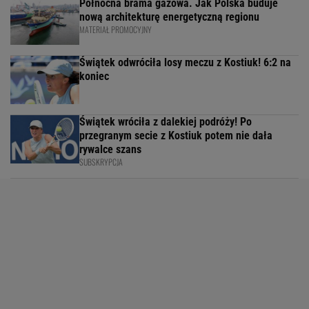
Północna brama gazowa. Jak Polska buduje
nową architekturę energetyczną regionu
MATERIAŁ PROMOCYJNY
Świątek odwróciła losy meczu z Kostiuk! 6:2 na
koniec
Świątek wróciła z dalekiej podróży! Po
przegranym secie z Kostiuk potem nie dała
rywalce szans
SUBSKRYPCJA