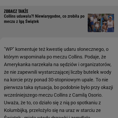
Collins udawała?! Niewiarygodne, co zrobiła po
meczu z Igą Świątek
"WP" komentuje też kwestię udaru słonecznego, o
którym wspominała po meczu Collins. Podaje, że
Amerykanka narzekała na sędziów i organizatorów,
że nie zapewnili wystarczającej liczby butelek wody
na korcie przy ponad 30-stopniowym upale. To nie
pierwsza taka sytuacja, bo podobnie było przy okazji
wcześniejszego meczu Collins z Camilą Osorio.
Uważa, że to, co działo się z nią po spotkaniu z
Kolumbijką, przełożyło się na uraz w starciu ze
Świątek - miała wtedy drgawki i zemdlała.