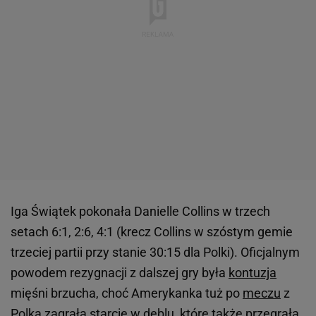
Iga Świątek pokonała Danielle Collins w trzech
setach 6:1, 2:6, 4:1 (krecz Collins w szóstym gemie
trzeciej partii przy stanie 30:15 dla Polki). Oficjalnym
powodem rezygnacji z dalszej gry była
kontuzja
mięśni brzucha, choć Amerykanka tuż po
meczu
z
Polką zagrała starcie w deblu, które także przegrała.