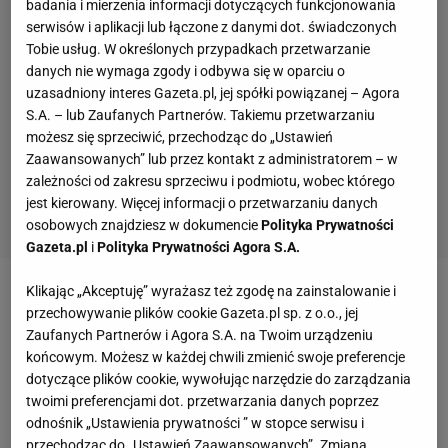
badania i mierzenia informacji dotyczących funkcjonowania
serwisów i aplikacji lub łączone z danymi dot. świadczonych
Tobie usług. W określonych przypadkach przetwarzanie
danych nie wymaga zgody i odbywa się w oparciu o
uzasadniony interes Gazeta.pl, jej spółki powiązanej – Agora
S.A. – lub Zaufanych Partnerów. Takiemu przetwarzaniu
możesz się sprzeciwić, przechodząc do „Ustawień
Zaawansowanych” lub przez kontakt z administratorem – w
zależności od zakresu sprzeciwu i podmiotu, wobec którego
jest kierowany. Więcej informacji o przetwarzaniu danych
osobowych znajdziesz w dokumencie
Polityka Prywatności
Gazeta.pl
i
Polityka Prywatności Agora S.A.
Klikając „Akceptuję” wyrażasz też zgodę na zainstalowanie i
Zobacz wideo
Czy Iga Świątek wywalczy medal na
przechowywanie plików cookie Gazeta.pl sp. z o.o., jej
igrzyskach olimpijskich? "Jestem o nią spokojny"
Zaufanych Partnerów i Agora S.A. na Twoim urządzeniu
końcowym. Możesz w każdej chwili zmienić swoje preferencje
dotyczące plików cookie, wywołując narzędzie do zarządzania
"Washington Post" po meczu Świątek z Collins
twoimi preferencjami dot. przetwarzania danych poprzez
odnośnik „Ustawienia prywatności ” w stopce serwisu i
Danielle Collins została rozbita w pierwszej partii, ale
przechodząc do „Ustawień Zaawansowanych”. Zmiana