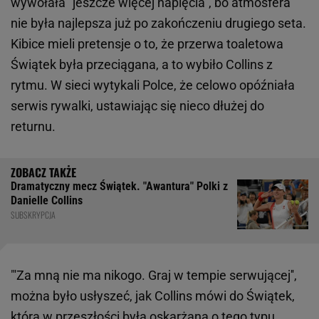
wywołała "jeszcze więcej napięcia", bo atmosfera
nie była najlepsza już po zakończeniu drugiego seta.
Kibice mieli pretensje o to, że przerwa toaletowa
Świątek była przeciągana, a to wybiło Collins z
rytmu. W sieci wytykali Polce, że celowo opóźniała
serwis rywalki, ustawiając się nieco dłużej do
returnu.
Dramatyczny mecz Świątek. "Awantura" Polki z
Danielle Collins
SUBSKRYPCJA
"'Za mną nie ma nikogo. Graj w tempie serwującej'',
można było usłyszeć, jak Collins mówi do Świątek,
która w przeszłości była oskarżana o tego typu