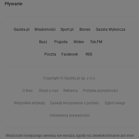
Pływanie
Gazeta.pl
Wiadomości
Sport.pl
Biznes
Gazeta Wyborcza
Buzz
Pogoda
Wideo
Tok.FM
Poczta
Facebook
RSS
Copyright © Gazeta.pl sp. z o.o.
O Nas
Staże u nas
Reklama
Polityka prywatności
Wszystkie artykuły
Zasady korzystania z portalu
Zgłoś uwagi
Ustawienia prywatności
Właściciel niniejszego serwisu nie wyraża zgody na zwielokrotnianie ani inne