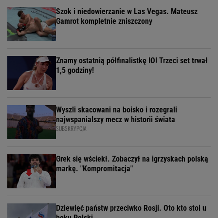
Szok i niedowierzanie w Las Vegas. Mateusz
Gamrot kompletnie zniszczony
Znamy ostatnią półfinalistkę IO! Trzeci set trwał
1,5 godziny!
Wyszli skacowani na boisko i rozegrali
najwspanialszy mecz w historii świata
SUBSKRYPCJA
Grek się wściekł. Zobaczył na igrzyskach polską
markę. "Kompromitacja"
Dziewięć państw przeciwko Rosji. Oto kto stoi u
boku Polski