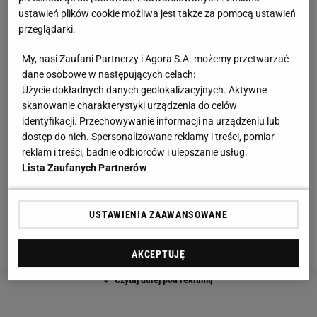
ustawień plików cookie możliwa jest także za pomocą ustawień
zagrała kawał dobrego
tenisa
w drugim secie, wtedy
przeglądarki.
sprawiła największe problemy Idze Świątek.
Amerykanki na więcej nie było stać. Źle
weszła
w
My, nasi Zaufani Partnerzy i Agora S.A. możemy przetwarzać
dane osobowe w następujących celach:
trzeciego, decydującego seta, przegrywała go już
Użycie dokładnych danych geolokalizacyjnych. Aktywne
0:4. Zdołała potem ugrać gema, prosiła jeszcze o
skanowanie charakterystyki urządzenia do celów
pomoc fizjoterapeuty, ale ostatecznie wycofała się z
identyfikacji. Przechowywanie informacji na urządzeniu lub
dostęp do nich. Spersonalizowane reklamy i treści, pomiar
dalszej gry.
reklam i treści, badnie odbiorców i ulepszanie usług.
Lista Zaufanych Partnerów
Tuż po spotkaniu podeszła do Świątek, ale nie
dziękowała jej za grę. Miała do niej pretensje, które
trudno uzasadnić. Amerykanka stwierdziła, że Polka
USTAWIENIA ZAAWANSOWANE
jest osobą nieszczerą i fałszywą.
AKCEPTUJĘ