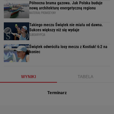
Północna brama gazowa. Jak Polska buduje
nową architekturę energetyczną regionu
MATERIAŁ PROMOCYJNY
Takiego meczu Świątek nie miała od dawna.
Sukces większy niż się wydaje
SUBSKRYPCJA
Świątek odwróciła losy meczu z Kostiuk! 6:2 na
koniec
WYNIKI
TABELA
Terminarz