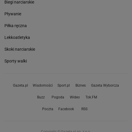
Biegi narciarskie
Pływanie
Piłka ręczna
Lekkoatletyka
Skoki narciarskie
Sporty walki
Gazeta.pl
Wiadomości
Sport.pl
Biznes
Gazeta Wyborcza
Buzz
Pogoda
Wideo
Tok.FM
Poczta
Facebook
RSS
Copyright © Gazeta.pl sp. z o.o.