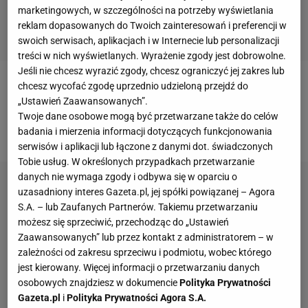
marketingowych, w szczególności na potrzeby wyświetlania
reklam dopasowanych do Twoich zainteresowań i preferencji w
swoich serwisach, aplikacjach i w Internecie lub personalizacji
treści w nich wyświetlanych. Wyrażenie zgody jest dobrowolne.
Jeśli nie chcesz wyrazić zgody, chcesz ograniczyć jej zakres lub
chcesz wycofać zgodę uprzednio udzieloną przejdź do
Zimowy PŚ rozpocznie się 17 i 18 listopada na
„Ustawień Zaawansowanych”.
skoczni im.
Adama Małysza
. Rozegrany zostanie
Twoje dane osobowe mogą być przetwarzane także do celów
tam konkurs drużynowy oraz indywidualny.
badania i mierzenia informacji dotyczących funkcjonowania
serwisów i aplikacji lub łączone z danymi dot. świadczonych
Tobie usług. W określonych przypadkach przetwarzanie
danych nie wymaga zgody i odbywa się w oparciu o
uzasadniony interes Gazeta.pl, jej spółki powiązanej – Agora
S.A. – lub Zaufanych Partnerów. Takiemu przetwarzaniu
możesz się sprzeciwić, przechodząc do „Ustawień
Zaawansowanych” lub przez kontakt z administratorem – w
zależności od zakresu sprzeciwu i podmiotu, wobec którego
jest kierowany. Więcej informacji o przetwarzaniu danych
osobowych znajdziesz w dokumencie
Polityka Prywatności
Gazeta.pl
i
Polityka Prywatności Agora S.A.