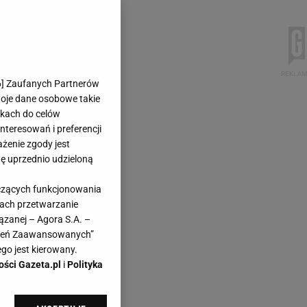
6
] Zaufanych Partnerów
woje dane osobowe takie
likach do celów
teresowań i preferencji
ażenie zgody jest
dę uprzednio udzieloną
yczących funkcjonowania
kach przetwarzanie
ązanej – Agora S.A. –
awień Zaawansowanych”
go jest kierowany.
ości Gazeta.pl
i
Polityka