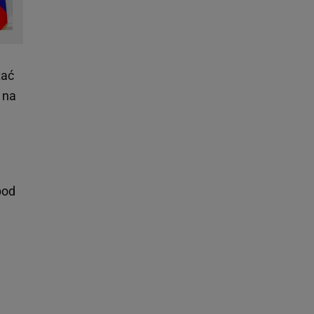
tać
 na
pod