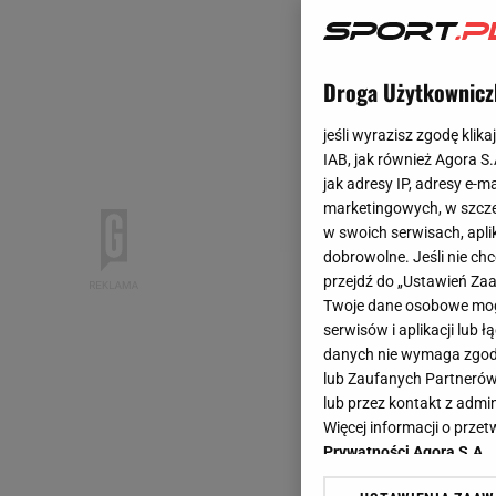
Droga Użytkownicz
jeśli wyrazisz zgodę klika
IAB, jak również Agora S
jak adresy IP, adresy e-m
marketingowych, w szcze
w swoich serwisach, aplik
dobrowolne. Jeśli nie ch
przejdź do „Ustawień Z
Twoje dane osobowe mogą
serwisów i aplikacji lub
danych nie wymaga zgody 
lub Zaufanych Partnerów
lub przez kontakt z admi
Więcej informacji o prz
Prywatności Agora S.A.