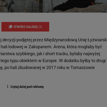
OTWÓRZ GALERIĘ
(3)
decyzji podjętej przez Międzynarodową Unię Łyżwiars
a hali lodowej w Zakopanem. Arena, która mogłaby być
rstwa szybkiego, jak i short tracku, byłaby najwyżej
go typu obiektem w Europie. W dodatku byłby to drugi
ce
, po hali zbudowanej w 2017 roku w Tomaszowie