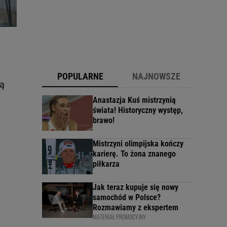
POPULARNE
NAJNOWSZE
ką
Anastazja Kuś mistrzynią
świata! Historyczny występ,
brawo!
Mistrzyni olimpijska kończy
karierę. To żona znanego
piłkarza
Jak teraz kupuje się nowy
samochód w Polsce?
Rozmawiamy z ekspertem
MATERIAŁ PROMOCYJNY