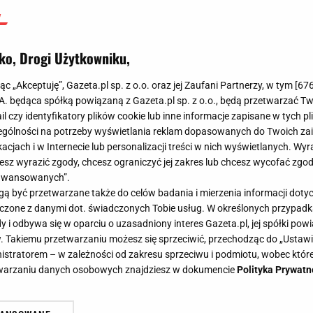
ko, Drogi Użytkowniku,
jąc „Akceptuję”, Gazeta.pl sp. z o.o. oraz jej Zaufani Partnerzy, w tym [
67
.A. będąca spółką powiązaną z Gazeta.pl sp. z o.o., będą przetwarzać T
ail czy identyfikatory plików cookie lub inne informacje zapisane w tych p
gólności na potrzeby wyświetlania reklam dopasowanych do Twoich zain
acjach i w Internecie lub personalizacji treści w nich wyświetlanych. Wyr
cesz wyrazić zgody, chcesz ograniczyć jej zakres lub chcesz wycofać zgo
aawansowanych”.
 być przetwarzane także do celów badania i mierzenia informacji dot
 łączone z danymi dot. świadczonych Tobie usług. W określonych przypad
i odbywa się w oparciu o uzasadniony interes Gazeta.pl, jej spółki powi
. Takiemu przetwarzaniu możesz się sprzeciwić, przechodząc do „Ust
nistratorem – w zależności od zakresu sprzeciwu i podmiotu, wobec które
etwarzaniu danych osobowych znajdziesz w dokumencie
Polityka Prywatn