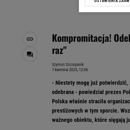
USTAWIENIA ZAA
Klikając „Akceptuję” wyra
Zaufanych Partnerów i A
dotyczące plików cookie,
odnośnik „Ustawienia pr
plików cookie możliwa je
Kompromitacja! Odebr
My, nasi Zaufani Partne
raz"
Użycie dokładnych danych
Przechowywanie informacji
badnie odbiorców i uleps
Szymon Szczepanik
7 kwietnia 2025, 12:06
- Niestety mogę już potwierdzić
odebrana - powiedział prezes Po
Polska właśnie straciła organiza
prestiżowych w tym sporcie. Wsz
ważnego obiektu, które sięgają j