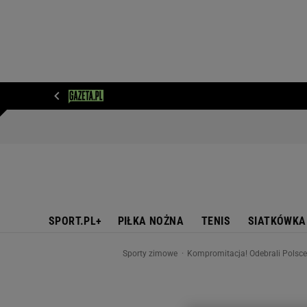
WIADOMOŚCI
NEXT
SPORT
PLOTEK
D
SPORT.PL+
PIŁKA NOŻNA
TENIS
SIATKÓWKA
Sporty zimowe
Kompromitacja! Odebrali Polsce 