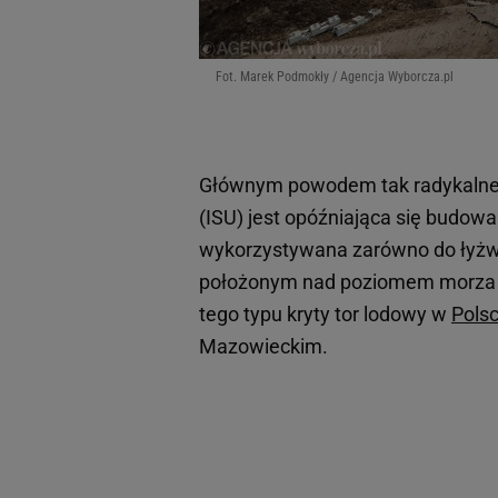
Fot. Marek Podmokły / Agencja Wyborcza.pl
Głównym powodem tak radykalnej 
(ISU) jest opóźniająca się budow
wykorzystywana zarówno do łyżwia
położonym nad poziomem morza te
tego typu kryty tor lodowy w
Pols
Mazowieckim.