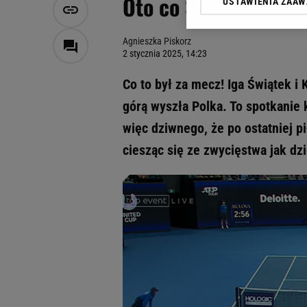
Oto co Świątek zrobi
USTAWIENIA ZAA
Klikając „Akceptuję” wyra
Zaufanych Partnerów i A
dotyczące plików cookie,
Agnieszka Piskorz
odnośnik „Ustawienia pr
2 stycznia 2025, 14:23
plików cookie możliwa je
Co to był za mecz! Iga Świątek i K
My, nasi Zaufani Partne
górą wyszła Polka. To spotkanie 
Użycie dokładnych danych
Przechowywanie informacji
więc dziwnego, że po ostatniej 
badnie odbiorców i uleps
ciesząc się ze zwycięstwa jak dzie