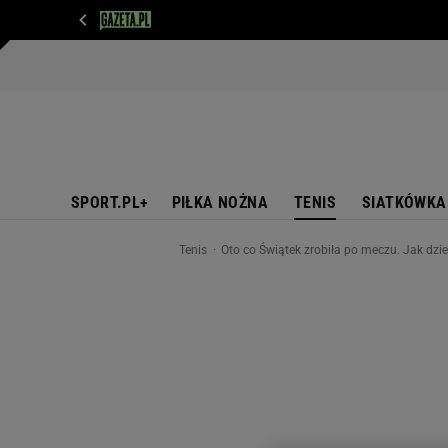
WIADOMOŚCI
NEXT
SPORT
PLOTEK
D
SPORT.PL+
PIŁKA NOŻNA
TENIS
SIATKÓWKA
Tenis
Oto co Świątek zrobiła po meczu. Jak dzi