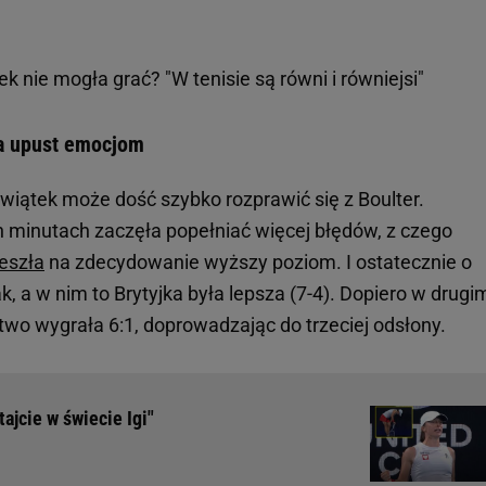
k nie mogła grać? "W tenisie są równi i równiejsi"
ła upust emocjom
iątek może dość szybko rozprawić się z Boulter.
ch minutach zaczęła popełniać więcej błędów, z czego
eszła
na zdecydowanie wyższy poziom. I ostatecznie o
k, a w nim to Brytyjka była lepsza (7-4). Dopiero w drugi
atwo wygrała 6:1, doprowadzając do trzeciej odsłony.
ajcie w świecie Igi"