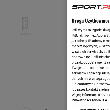
Droga Użytkownicz
jeśli wyrazisz zgodę klika
IAB, jak również Agora S
jak adresy IP, adresy e-m
marketingowych, w szcze
w swoich serwisach, aplik
dobrowolne. Jeśli nie ch
przejdź do „Ustawień Z
Twoje dane osobowe mogą
serwisów i aplikacji lub
danych nie wymaga zgody 
lub Zaufanych Partnerów
lub przez kontakt z admi
Więcej informacji o prz
Prywatności Agora S.A.