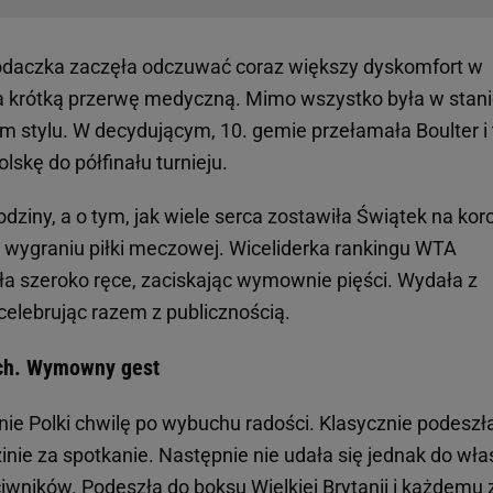
 rodaczka zaczęła odczuwać coraz większy dyskomfort w
a krótką przerwę medyczną. Mimo wszystko była w stan
im stylu. W decydującym, 10. gemie przełamała Boulter i 
lskę do półfinału turnieju.
dziny, a o tym, jak wiele serca zostawiła Świątek na korc
o wygraniu piłki meczowej. Wiceliderka rankingu WTA
yła szeroko ręce, zaciskając wymownie pięści. Wydała z
 celebrując razem z publicznością.
ach. Wymowny gest
e Polki chwilę po wybuchu radości. Klasycznie podeszł
zinie za spotkanie. Następnie nie udała się jednak do wła
ciwników. Podeszła do boksu Wielkiej Brytanii i każdemu 