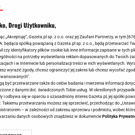
ko, Drogi Użytkowniku,
jąc „Akceptuję”, Gazeta.pl sp. z o.o. oraz jej Zaufani Partnerzy, w tym [
67
.A. będąca spółką powiązaną z Gazeta.pl sp. z o.o., będą przetwarzać T
ail czy identyfikatory plików cookie lub inne informacje zapisane w tych p
gólności na potrzeby wyświetlania reklam dopasowanych do Twoich zain
acjach i w Internecie lub personalizacji treści w nich wyświetlanych. Wyr
cesz wyrazić zgody, chcesz ograniczyć jej zakres lub chcesz wycofać zgo
aawansowanych”.
 być przetwarzane także do celów badania i mierzenia informacji dot
 łączone z danymi dot. świadczonych Tobie usług. W określonych przypad
i odbywa się w oparciu o uzasadniony interes Gazeta.pl, jej spółki powi
. Takiemu przetwarzaniu możesz się sprzeciwić, przechodząc do „Ust
nistratorem – w zależności od zakresu sprzeciwu i podmiotu, wobec które
etwarzaniu danych osobowych znajdziesz w dokumencie
Polityka Prywatn