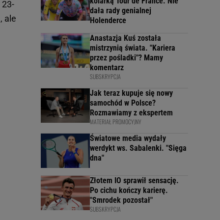
kolarką Tour de France. Nie
 23-
dała rady genialnej
, ale
Holenderce
Anastazja Kuś została
mistrzynią świata. "Kariera
przez pośladki"? Mamy
komentarz
SUBSKRYPCJA
Jak teraz kupuje się nowy
samochód w Polsce?
Rozmawiamy z ekspertem
MATERIAŁ PROMOCYJNY
Światowe media wydały
werdykt ws. Sabalenki. "Sięga
dna"
Złotem IO sprawił sensację.
Po cichu kończy karierę.
"Smrodek pozostał"
SUBSKRYPCJA