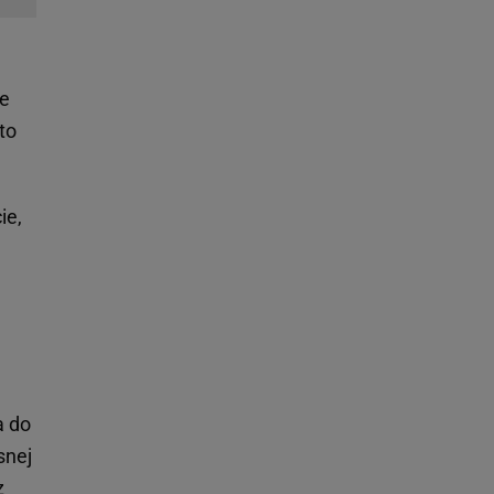
ie
to
ie,
a do
snej
z