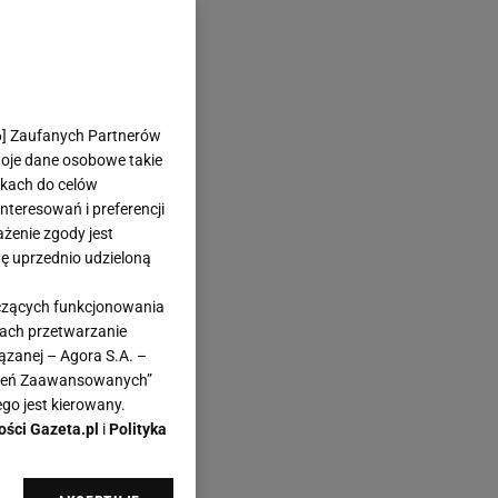
6
] Zaufanych Partnerów
woje dane osobowe takie
likach do celów
teresowań i preferencji
ażenie zgody jest
dę uprzednio udzieloną
yczących funkcjonowania
kach przetwarzanie
ązanej – Agora S.A. –
awień Zaawansowanych”
go jest kierowany.
ości Gazeta.pl
i
Polityka