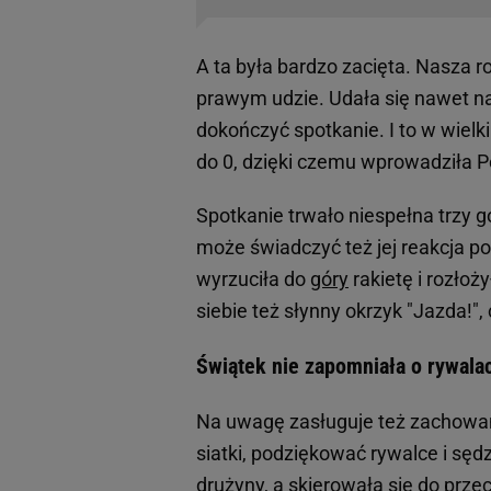
A ta była bardzo zacięta. Nasza
prawym udzie. Udała się nawet n
dokończyć spotkanie. I to w wielk
do 0, dzięki czemu wprowadziła Po
Spotkanie trwało niespełna trzy go
może świadczyć też jej reakcja p
wyrzuciła do
góry
rakietę i rozłoż
siebie też słynny okrzyk "Jazda!",
Świątek nie zapomniała o rywal
Na uwagę zasługuje też zachowani
siatki, podziękować rywalce i sęd
drużyny, a skierowała się do prze