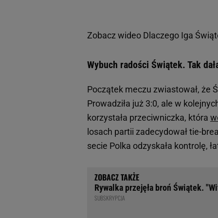
Zobacz wideo
Dlaczego Iga Świąte
Wybuch radości Świątek. Tak da
Początek meczu zwiastował, że Św
Prowadziła już 3:0, ale w kolejny
korzystała przeciwniczka, która
w
losach partii zadecydował tie-brea
secie Polka odzyskała kontrolę, ł
Rywalka przejęła broń Świątek. "Wit
SUBSKRYPCJA