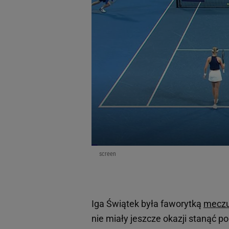
screen
Iga Świątek była faworytką
mecz
nie miały jeszcze okazji stanąć p