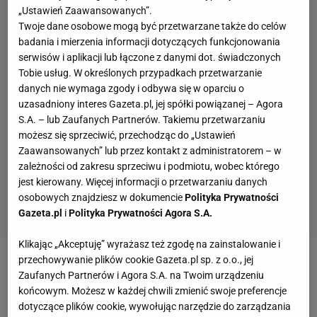
„Ustawień Zaawansowanych”.
Twoje dane osobowe mogą być przetwarzane także do celów
badania i mierzenia informacji dotyczących funkcjonowania
serwisów i aplikacji lub łączone z danymi dot. świadczonych
Tobie usług. W określonych przypadkach przetwarzanie
danych nie wymaga zgody i odbywa się w oparciu o
uzasadniony interes Gazeta.pl, jej spółki powiązanej – Agora
S.A. – lub Zaufanych Partnerów. Takiemu przetwarzaniu
możesz się sprzeciwić, przechodząc do „Ustawień
Zaawansowanych” lub przez kontakt z administratorem – w
zależności od zakresu sprzeciwu i podmiotu, wobec którego
jest kierowany. Więcej informacji o przetwarzaniu danych
osobowych znajdziesz w dokumencie
Polityka Prywatności
Gazeta.pl
i
Polityka Prywatności Agora S.A.
Klikając „Akceptuję” wyrażasz też zgodę na zainstalowanie i
przechowywanie plików cookie Gazeta.pl sp. z o.o., jej
Istnieje też klątwa, która prześladuje piłkarzy
Zaufanych Partnerów i Agora S.A. na Twoim urządzeniu
pokazanych w
słynnej reklamówce firmy "Nike"
końcowym. Możesz w każdej chwili zmienić swoje preferencje
dotyczące plików cookie, wywołując narzędzie do zarządzania
wyprodukowanej przed mundialem. Udział biorą w