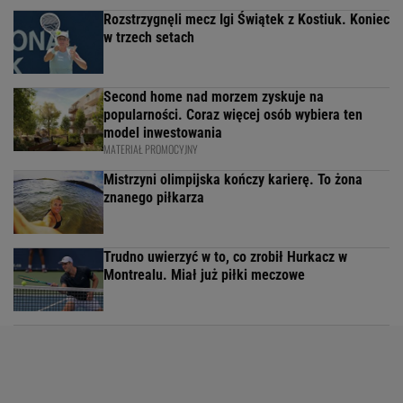
Rozstrzygnęli mecz Igi Świątek z Kostiuk. Koniec
w trzech setach
Second home nad morzem zyskuje na
popularności. Coraz więcej osób wybiera ten
model inwestowania
MATERIAŁ PROMOCYJNY
Mistrzyni olimpijska kończy karierę. To żona
znanego piłkarza
Trudno uwierzyć w to, co zrobił Hurkacz w
Montrealu. Miał już piłki meczowe