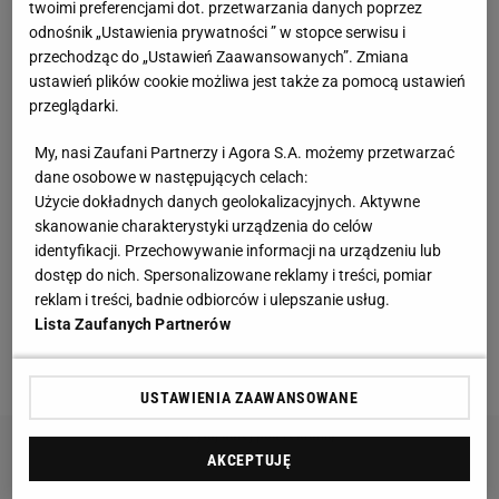
twoimi preferencjami dot. przetwarzania danych poprzez
niej m.in. Wayne Rooney (odpadł w 1/8 finału, nie
odnośnik „Ustawienia prywatności ” w stopce serwisu i
strzelił ani jednego gola), Cristiano Ronaldo (jeden
przechodząc do „Ustawień Zaawansowanych”. Zmiana
ustawień plików cookie możliwa jest także za pomocą ustawień
gol, odpadł w 1/8),
Fabio Cannavaro
(odpadł w fazie
przeglądarki.
grupowej) i
Franck Ribery
(odpadł w fazie grupowej).
My, nasi Zaufani Partnerzy i Agora S.A. możemy przetwarzać
Teraz okazuje się, że równie pechowy może być
dane osobowe w następujących celach:
numer na koszulce. Kiedyś "dziesiątka" oznaczała
Użycie dokładnych danych geolokalizacyjnych. Aktywne
skanowanie charakterystyki urządzenia do celów
wielki prestiż - należała do Maradony i Pelego, którzy
identyfikacji. Przechowywanie informacji na urządzeniu lub
nie mieli sobie równych i sięgali po puchar za
dostęp do nich. Spersonalizowane reklamy i treści, pomiar
mistrzostwo świata. Ich następcy - Leo
Messi
i Kaka
reklam i treści, badnie odbiorców i ulepszanie usług.
Lista Zaufanych Partnerów
- nie poradzili sobie z wyzwaniem, ten pierwszy
kończył mundial we łzach.
USTAWIENIA ZAAWANSOWANE
AKCEPTUJĘ