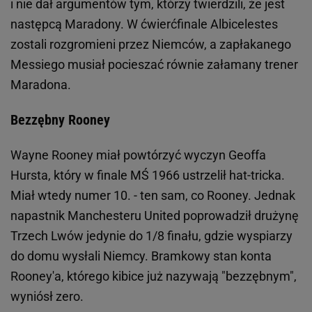
i nie dał argumentów tym, którzy twierdzili, że jest
następcą Maradony. W ćwierćfinale Albicelestes
zostali rozgromieni przez Niemców, a zapłakanego
Messiego musiał pocieszać równie załamany trener
Maradona.
Bezzębny Rooney
Wayne Rooney miał powtórzyć wyczyn Geoffa
Hursta, który w finale MŚ 1966 ustrzelił hat-tricka.
Miał wtedy numer 10. - ten sam, co Rooney. Jednak
napastnik Manchesteru United poprowadził drużynę
Trzech Lwów jedynie do 1/8 finału, gdzie wyspiarzy
do domu wysłali Niemcy. Bramkowy stan konta
Rooney'a, którego kibice już nazywają "bezzębnym",
wyniósł zero.