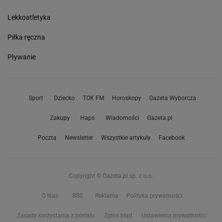
Lekkoatletyka
Piłka ręczna
Pływanie
Sport
Dziecko
TOK FM
Horoskopy
Gazeta Wyborcza
Zakupy
Haps
Wiadomości
Gazeta.pl
Poczta
Newsletter
Wszystkie artykuły
Facebook
Copyright © Gazeta.pl sp. z o.o.
O Nas
RSS
Reklama
Polityka prywatności
Zasady korzystania z portalu
Zgłoś błąd
Ustawienia prywatności