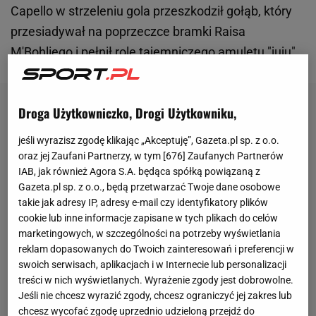
Capello w strzeleniu gola przeszkodził gołąb, który
przesiadywał na poprzeczce bramki Raisa
M'Bohliego i pełnił rolę tajemniczego amuletu "juju".
Droga Użytkowniczko, Drogi Użytkowniku,
jeśli wyrazisz zgodę klikając „Akceptuję”, Gazeta.pl sp. z o.o.
oraz jej Zaufani Partnerzy, w tym [
676
] Zaufanych Partnerów
IAB, jak również Agora S.A. będąca spółką powiązaną z
Gazeta.pl sp. z o.o., będą przetwarzać Twoje dane osobowe
takie jak adresy IP, adresy e-mail czy identyfikatory plików
cookie lub inne informacje zapisane w tych plikach do celów
marketingowych, w szczególności na potrzeby wyświetlania
reklam dopasowanych do Twoich zainteresowań i preferencji w
swoich serwisach, aplikacjach i w Internecie lub personalizacji
treści w nich wyświetlanych. Wyrażenie zgody jest dobrowolne.
Jeśli nie chcesz wyrazić zgody, chcesz ograniczyć jej zakres lub
chcesz wycofać zgodę uprzednio udzieloną przejdź do