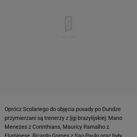
Oprócz Scolariego do objęcia posady po Dundze
przymierzani są trenerzy z
ligi
brazylijskiej: Mano
Menezes z Corinthians, Mauricy Ramalho z
Fluminese, Ricardo Gomes z Sao Paulo oraz były