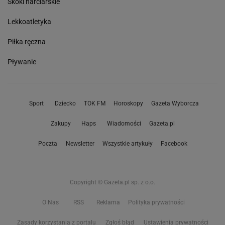
Skoki narciarskie
Lekkoatletyka
Piłka ręczna
Pływanie
Sport
Dziecko
TOK FM
Horoskopy
Gazeta Wyborcza
Zakupy
Haps
Wiadomości
Gazeta.pl
Poczta
Newsletter
Wszystkie artykuły
Facebook
Copyright © Gazeta.pl sp. z o.o.
O Nas
RSS
Reklama
Polityka prywatności
Zasady korzystania z portalu
Zgłoś błąd
Ustawienia prywatności