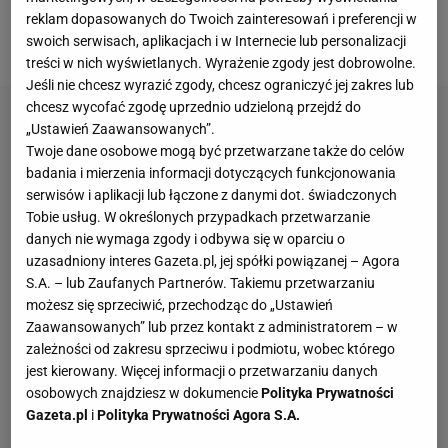
Holandią i po raz drugi z rzędu zakończyli swoją
reklam dopasowanych do Twoich zainteresowań i preferencji w
przygodę z mundialem już na ćwierćfinale.
swoich serwisach, aplikacjach i w Internecie lub personalizacji
treści w nich wyświetlanych. Wyrażenie zgody jest dobrowolne.
Jeśli nie chcesz wyrazić zgody, chcesz ograniczyć jej zakres lub
chcesz wycofać zgodę uprzednio udzieloną przejdź do
„Ustawień Zaawansowanych”.
Twoje dane osobowe mogą być przetwarzane także do celów
badania i mierzenia informacji dotyczących funkcjonowania
serwisów i aplikacji lub łączone z danymi dot. świadczonych
Tobie usług. W określonych przypadkach przetwarzanie
danych nie wymaga zgody i odbywa się w oparciu o
uzasadniony interes Gazeta.pl, jej spółki powiązanej – Agora
S.A. – lub Zaufanych Partnerów. Takiemu przetwarzaniu
możesz się sprzeciwić, przechodząc do „Ustawień
Zaawansowanych” lub przez kontakt z administratorem – w
zależności od zakresu sprzeciwu i podmiotu, wobec którego
jest kierowany. Więcej informacji o przetwarzaniu danych
osobowych znajdziesz w dokumencie
Polityka Prywatności
Gazeta.pl
i
Polityka Prywatności Agora S.A.