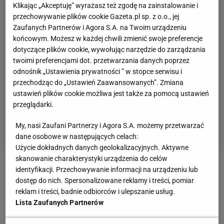
Klikając „Akceptuję” wyrażasz też zgodę na zainstalowanie i
przechowywanie plików cookie Gazeta.pl sp. z o.o., jej
Zaufanych Partnerów i Agora S.A. na Twoim urządzeniu
końcowym. Możesz w każdej chwili zmienić swoje preferencje
dotyczące plików cookie, wywołując narzędzie do zarządzania
twoimi preferencjami dot. przetwarzania danych poprzez
odnośnik „Ustawienia prywatności ” w stopce serwisu i
przechodząc do „Ustawień Zaawansowanych”. Zmiana
ustawień plików cookie możliwa jest także za pomocą ustawień
przeglądarki.
My, nasi Zaufani Partnerzy i Agora S.A. możemy przetwarzać
dane osobowe w następujących celach:
Użycie dokładnych danych geolokalizacyjnych. Aktywne
skanowanie charakterystyki urządzenia do celów
identyfikacji. Przechowywanie informacji na urządzeniu lub
Wśród trenerów znajdujących się na liście federacji
dostęp do nich. Spersonalizowane reklamy i treści, pomiar
znaleźć można nazwisko Luiz Felipe Scolari. Dla 61-
reklam i treści, badnie odbiorców i ulepszanie usług.
letniego szkoleniowca byłby to powrót na trenerską
Lista Zaufanych Partnerów
ławkę reprezentacji. Wcześniej, w 2002 roku,