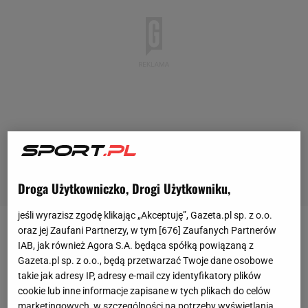
Droga Użytkowniczko, Drogi Użytkowniku,
jeśli wyrazisz zgodę klikając „Akceptuję”, Gazeta.pl sp. z o.o.
oraz jej Zaufani Partnerzy, w tym [
676
] Zaufanych Partnerów
W niedzielę federacja zwolniła trenera Carlosa
IAB, jak również Agora S.A. będąca spółką powiązaną z
Dungę, którego media wykreowały na głównego
Gazeta.pl sp. z o.o., będą przetwarzać Twoje dane osobowe
winowajcę słabego występu "Canarinhos" na
takie jak adresy IP, adresy e-mail czy identyfikatory plików
cookie lub inne informacje zapisane w tych plikach do celów
mistrzostwach świata
. Brazylijczycy przegrali z
marketingowych, w szczególności na potrzeby wyświetlania