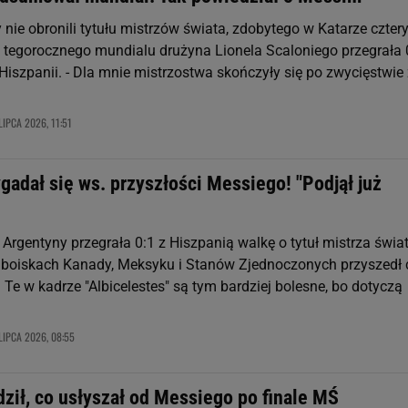
nie obronili tytułu mistrzów świata, zdobytego w Katarze cztery
e tegorocznego mundialu drużyna Lionela Scaloniego przegrała 
Hiszpanii. - Dla mnie mistrzostwa skończyły się po zwycięstwie 
LIPCA 2026, 11:51
adał się ws. przyszłości Messiego! "Podjął już
Argentyny przegrała 0:1 z Hiszpanią walkę o tytuł mistrza świat
a boiskach Kanady, Meksyku i Stanów Zjednoczonych przyszedł 
. Te w kadrze "Albicelestes" są tym bardziej bolesne, bo dotyczą
LIPCA 2026, 08:55
ził, co usłyszał od Messiego po finale MŚ