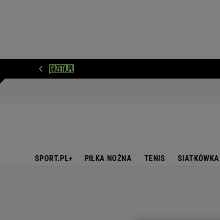
WIADOMOŚCI
NEXT
SPORT
PLOTEK
D
SPORT.PL+
PIŁKA NOŻNA
TENIS
SIATKÓWKA