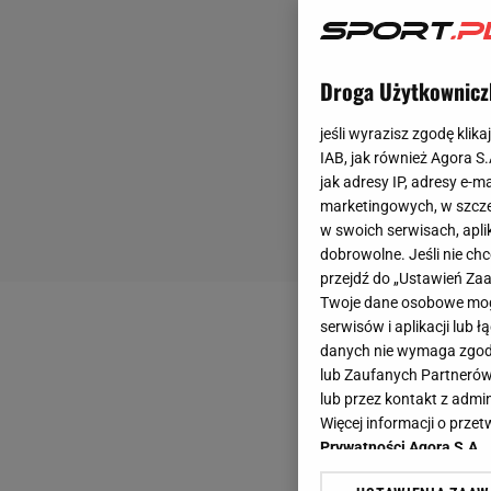
Droga Użytkownicz
jeśli wyrazisz zgodę klika
IAB, jak również Agora S
jak adresy IP, adresy e-m
marketingowych, w szcze
w swoich serwisach, aplik
dobrowolne. Jeśli nie ch
przejdź do „Ustawień Z
Twoje dane osobowe mogą
serwisów i aplikacji lub
danych nie wymaga zgody 
lub Zaufanych Partnerów
lub przez kontakt z admi
Więcej informacji o prz
Prywatności Agora S.A.