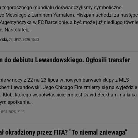
u tegorocznego mundialu doświadczyliśmy symbolicznej
Leo Messiego z Laminem Yamalem. Hiszpan uchodzi za następc
Argentyńczyka w FC Barcelonie, a być może już niedługo równi
e. Nastolatek...
23 LIPCA 2026, 15:53
ski,
n do debiutu Lewandowskiego. Ogłosili transfer
e w nocy z 22 na 23 lipca w nowych barwach ekipy z MLS
obert Lewandowski. Jego Chicago Fire zmierzy się na wyjeździe
. Klub, którego współwłaścicielem jest David Beckham, na kilka
ym spotkanie...
LIPCA 2026, 21:13
ł okradziony przez FIFA? "To niemal zniewaga"