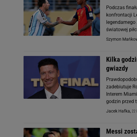
Podczas finał
konfrontacji 
legendarnego 
światowej piłc
Szymon Mańkow
Kilka godzi
gwiazdy
Prawdopodobni
zadebiutuje R
Interem Miami
godzin przed t
22 
Jacek Hafka,
Messi zosta