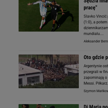
Sędzia fin
pracę"
Slavko Vincić
(1:0), a potem
dziennikarzam
mundialu....
Aleksander Ber
Oto gdzie 
Argentynie ost
przegrali w fi
zapominają o 
Messi. Piłkarz.
Szymon Mańkow
Di Maria p