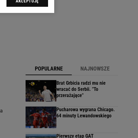
AKCEPTUJĘ
l sp. z o.o., jej
ić swoje preferencje
arzania danych poprzez
ych”. Zmiana ustawień
ach:
 celów identyfikacji.
omiar reklam i treści,
POPULARNE
NAJNOWSZE
Brat Grbicia radzi mu nie
wracać do Serbii. "To
przerażające"
Pucharowa wygrana Chicago.
na
64 minuty Lewandowskiego
Pierwszy etap GAT