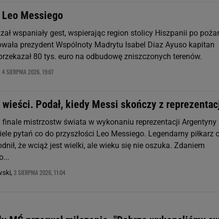
t Leo Messiego
ał wspaniały gest, wspierając region stolicy Hiszpanii po poża
wała prezydent Wspólnoty Madrytu Isabel Diaz Ayuso kapitan
" przekazał 80 tys. euro na odbudowę zniszczonych terenów.
4 SIERPNIA 2026, 19:07
,
 wieści. Podał, kiedy Messi skończy z reprezentac
finale mistrzostw świata w wykonaniu reprezentacji Argentyny
iele pytań co do przyszłości Leo Messiego. Legendarny piłkarz 
ił, że wciąż jest wielki, ale wieku się nie oszuka. Zdaniem
...
3 SIERPNIA 2026, 11:04
wski,