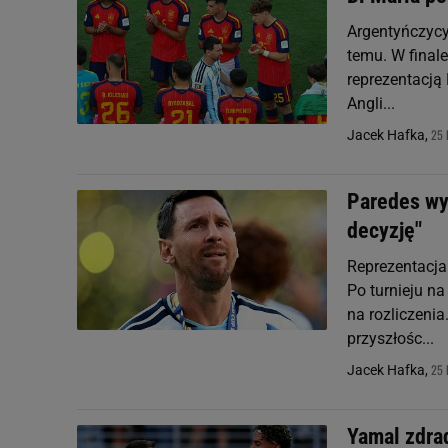
Argentyńczycy 
temu. W final
reprezentacją 
Angli...
25 
Jacek Hafka,
Paredes wyg
decyzję"
Reprezentacja 
Po turnieju n
na rozliczenia
przyszłośc...
25 
Jacek Hafka,
Yamal zdrad