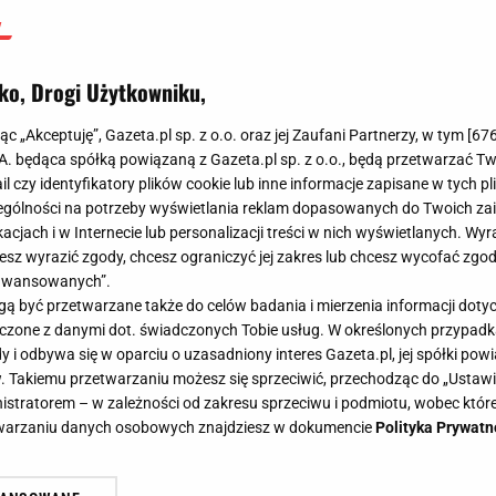
ko, Drogi Użytkowniku,
jąc „Akceptuję”, Gazeta.pl sp. z o.o. oraz jej Zaufani Partnerzy, w tym [
67
.A. będąca spółką powiązaną z Gazeta.pl sp. z o.o., będą przetwarzać T
ail czy identyfikatory plików cookie lub inne informacje zapisane w tych p
gólności na potrzeby wyświetlania reklam dopasowanych do Twoich zain
acjach i w Internecie lub personalizacji treści w nich wyświetlanych. Wyr
cesz wyrazić zgody, chcesz ograniczyć jej zakres lub chcesz wycofać zgo
aawansowanych”.
 być przetwarzane także do celów badania i mierzenia informacji dot
 łączone z danymi dot. świadczonych Tobie usług. W określonych przypad
i odbywa się w oparciu o uzasadniony interes Gazeta.pl, jej spółki powi
. Takiemu przetwarzaniu możesz się sprzeciwić, przechodząc do „Ust
nistratorem – w zależności od zakresu sprzeciwu i podmiotu, wobec które
etwarzaniu danych osobowych znajdziesz w dokumencie
Polityka Prywatn