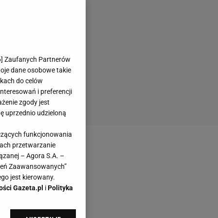
6
] Zaufanych Partnerów
woje dane osobowe takie
likach do celów
teresowań i preferencji
ażenie zgody jest
dę uprzednio udzieloną
yczących funkcjonowania
kach przetwarzanie
ązanej – Agora S.A. –
awień Zaawansowanych”
go jest kierowany.
ości Gazeta.pl
i
Polityka