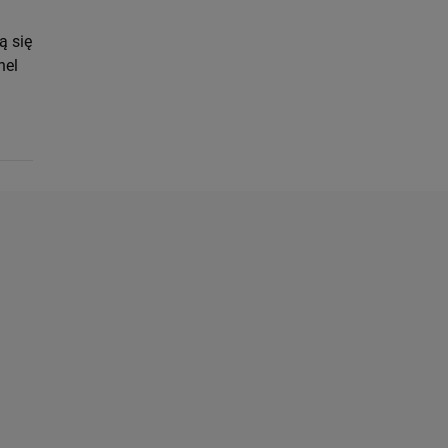
ą się
nel