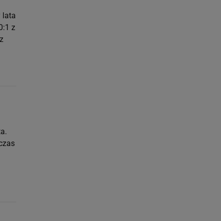
 lata
0:1 z
z
a.
czas