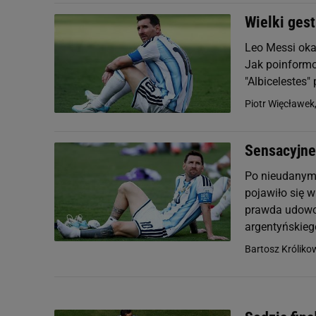
Wielki ges
Leo Messi okaz
Jak poinformo
"Albicelestes
Piotr Więcławek
Sensacyjne
Po nieudanym 
pojawiło się w
prawda udowodn
argentyńskiego
Bartosz Króliko