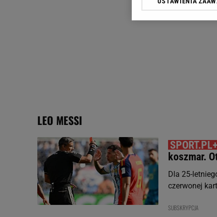
USTAWIENIA ZAA
Klikając „Akceptuję” wyra
Zaufanych Partnerów i A
dotyczące plików cookie,
odnośnik „Ustawienia pr
plików cookie możliwa je
My, nasi Zaufani Partne
Użycie dokładnych danych
Przechowywanie informacji
badnie odbiorców i uleps
LEO MESSI
koszmar. O
Dla 25-letnie
czerwonej kart
SUBSKRYPCJA