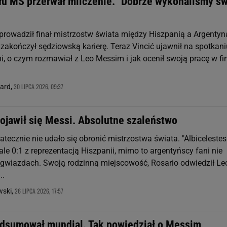
ału MŚ przerwał milczenie. "Dobrze wykonaliśmy s
 prowadził finał mistrzostw świata między Hiszpanią a Argentyn
 zakończył sędziowską karierę. Teraz Vincić ujawnił na spotkani
i, o czym rozmawiał z Leo Messim i jak ocenił swoją pracę w fi
30 LIPCA 2026, 09:37
nard,
pojawił się Messi. Absolutne szaleństwo
atecznie nie udało się obronić mistrzostwa świata. "Albicelestes
nale 0:1 z reprezentacją Hiszpanii, mimo to argentyńscy fani nie
gwiazdach. Swoją rodzinną miejscowość, Rosario odwiedził Le
..
26 LIPCA 2026, 17:57
ski,
odsumował mundial. Tak powiedział o Messim