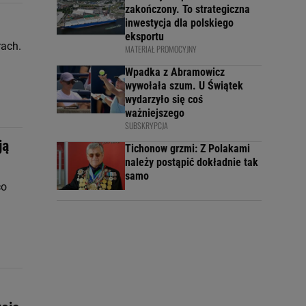
zakończony. To strategiczna
inwestycja dla polskiego
eksportu
rach.
MATERIAŁ PROMOCYJNY
Wpadka z Abramowicz
wywołała szum. U Świątek
wydarzyło się coś
ważniejszego
SUBSKRYPCJA
ją
Tichonow grzmi: Z Polakami
należy postąpić dokładnie tak
samo
co