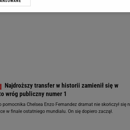
WANSOWANE
żasz też zgodę na zainstalowanie i przechowywanie plików cookie Gazeta.p
gora S.A. na Twoim urządzeniu końcowym. Możesz w każdej chwili zmien
 wywołując narzędzie do zarządzania twoimi preferencjami dot. przetw
ywatności ” w stopce serwisu i przechodząc do „Ustawień Zaawansowan
st także za pomocą ustawień przeglądarki.
rzy i Agora S.A. możemy przetwarzać dane osobowe w następujących cel
 geolokalizacyjnych. Aktywne skanowanie charakterystyki urządzenia do
 na urządzeniu lub dostęp do nich. Spersonalizowane reklamy i treści, p
zanie usług.
Lista Zaufanych Partnerów
Najdroższy transfer w historii zamienił się w
to wróg publiczny numer 1
go pomocnika Chelsea Enzo Fernandez dramat nie skończył się 
ce w finale ostatniego mundialu. On się dopiero zaczął.