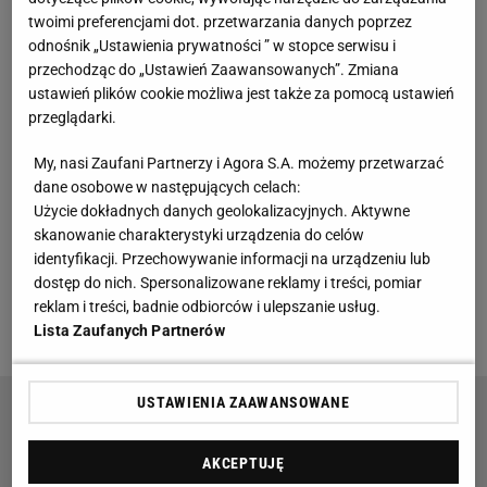
twoimi preferencjami dot. przetwarzania danych poprzez
odnośnik „Ustawienia prywatności ” w stopce serwisu i
Rozłam w szatni Barcelony. "Luka nie do zasypania"
przechodząc do „Ustawień Zaawansowanych”. Zmiana
ustawień plików cookie możliwa jest także za pomocą ustawień
Mogłoby się wydawać, ze atmosfera w klubie
przeglądarki.
powinna być fantastyczna, a piłkarze sami powinni
My, nasi Zaufani Partnerzy i Agora S.A. możemy przetwarzać
się napędzać w osiągnięciu sukcesu. Jak się jednak
dane osobowe w następujących celach:
okazuje są jednostki, które nie znalazły się w tej
Użycie dokładnych danych geolokalizacyjnych. Aktywne
dynamice. Dziennikarze "ElDesmarque" napisali
skanowanie charakterystyki urządzenia do celów
identyfikacji. Przechowywanie informacji na urządzeniu lub
wprost w najnowszej publikacji, że w szatni
dostęp do nich. Spersonalizowane reklamy i treści, pomiar
"pojawiła się luka, która wydaje się zupełnie nie do
reklam i treści, badnie odbiorców i ulepszanie usług.
zasypania" - czytamy.
Lista Zaufanych Partnerów
USTAWIENIA ZAAWANSOWANE
Sensacyjne doniesienia ws. ter Stegena! Chodzi
o finał z Realem
AKCEPTUJĘ