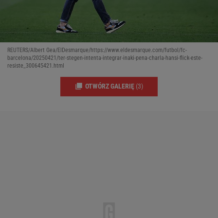
REUTERS/Albert Gea/ElDesmarque/https://www.eldesmarque.com/futbol/fc-
barcelona/20250421/ter-stegen-intenta-integrar-inaki-pena-charla-hansi-flick-este-
resiste_300645421.html
OTWÓRZ GALERIĘ
(3)