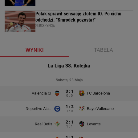
Polak sprawił sensację złotem IO. Po cichu
odchodzi. "Smrodek pozostał"
SUBSKRYPCJA
WYNIKI
TABELA
La Liga 38. Kolejka
Sobota, 23 Maja
3 : 1
Valencia CF
FC Barcelona
0 : 0
1 : 2
Deportivo Alaves
Rayo Vallecano
1 : 0
2 : 1
Real Betis
Levante
1 : 1
1 : 1