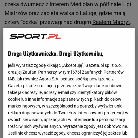
czeka dwumecz z Interem Mediolan w półfinale Ligi
Mistrzów oraz zacięta walka o LaLigę, gdzie mają
cztery "oczka" przewagi nad drugim
Realem Madryt
.
Droga Użytkowniczko, Drogi Użytkowniku,
jeśli wyrazisz zgodę klikając „Akceptuję”, Gazeta.pl sp. z o.o.
oraz jej Zaufani Partnerzy, w tym [
676
] Zaufanych Partnerów
IAB, jak również Agora S.A. będąca spółką powiązaną z
Gazeta.pl sp. z o.o., będą przetwarzać Twoje dane osobowe
takie jak adresy IP, adresy e-mail czy identyfikatory plików
cookie lub inne informacje zapisane w tych plikach do celów
marketingowych, w szczególności na potrzeby wyświetlania
reklam dopasowanych do Twoich zainteresowań i preferencji w
swoich serwisach, aplikacjach i w Internecie lub personalizacji
treści w nich wyświetlanych. Wyrażenie zgody jest dobrowolne.
Jeśli nie chcesz wyrazić zgody, chcesz ograniczyć jej zakres lub