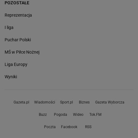
POZOSTAŁE
Reprezentacja
I liga
Puchar Polski
MŚ w Piłce Nożnej
Liga Europy
Wyniki
Gazeta.pl
Wiadomości
Sport.pl
Biznes
Gazeta Wyborcza
Buzz
Pogoda
Wideo
Tok.FM
Poczta
Facebook
RSS