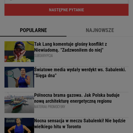
NASTĘPNE PYTANIE
POPULARNE
NAJNOWSZE
Tak Lang komentuje głośny konflikt z
Niewiadomą. "Zadzwoniłem do niej"
SUBSKRYPCJA
Światowe media wydały werdykt ws. Sabalenki.
"Sięga dna"
Północna brama gazowa. Jak Polska buduje
nową architekturę energetyczną regionu
MATERIAŁ PROMOCYJNY
Nocna sensacja w meczu Sabalenki! Nie będzie
wielkiego hitu w Toronto